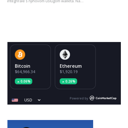
integrirale s njihovom uslugom walleta. Na…
Bitcoin
Ethereum
$64,966.34
$1,920.19
0.06%
0.26%
Powered by