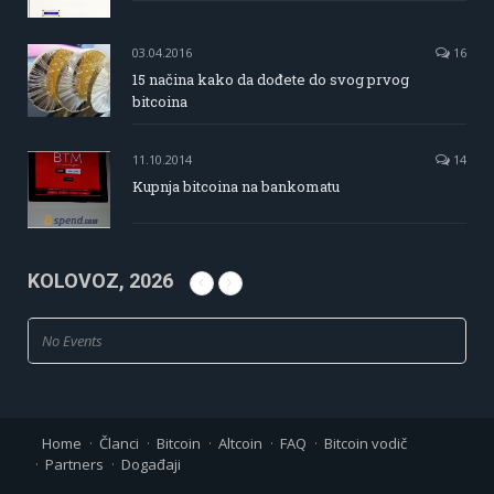
03.04.2016
16
15 načina kako da dođete do svog prvog
bitcoina
11.10.2014
14
Kupnja bitcoina na bankomatu
KOLOVOZ, 2026
No Events
Home
Članci
Bitcoin
Altcoin
FAQ
Bitcoin vodič
Partners
Događaji