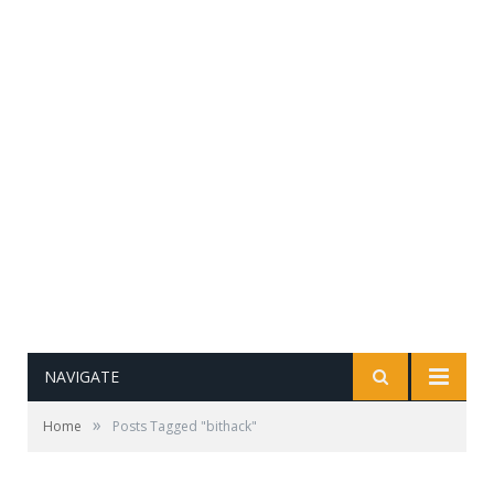
NAVIGATE
»
Home
Posts Tagged "bithack"