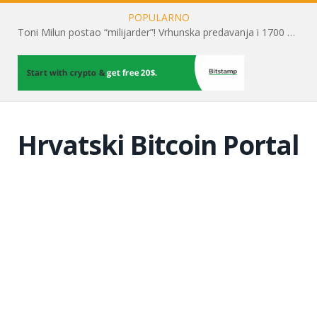
POPULARNO
Toni Milun postao “milijarder”! Vrhunska predavanja i 1700 posjetitelja obilježili su mjesec financijske pismenosti
Hrvatski Bitcoin Portal