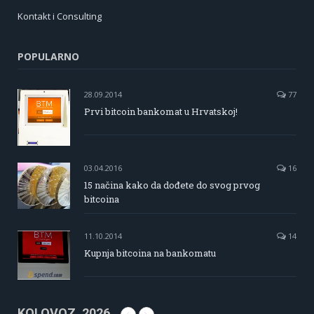
Kontakt i Consulting
POPULARNO
28.09.2014
77
Prvi bitcoin bankomat u Hrvatskoj!
03.04.2016
16
15 načina kako da dođete do svog prvog
bitcoina
11.10.2014
14
Kupnja bitcoina na bankomatu
KOLOVOZ, 2026