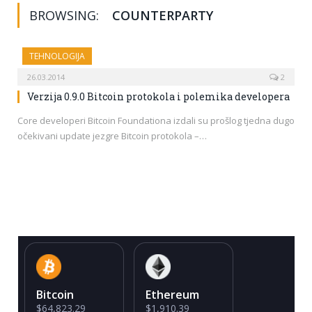
BROWSING:
COUNTERPARTY
TEHNOLOGIJA
26.03.2014
2
Verzija 0.9.0 Bitcoin protokola i polemika developera
Core developeri Bitcoin Foundationa izdali su prošlog tjedna dugo
očekivani update jezgre Bitcoin protokola –…
Bitcoin
Ethereum
$64,823.29
$1,910.39