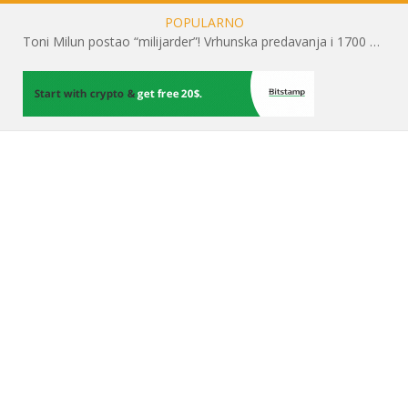
POPULARNO
Toni Milun postao “milijarder”! Vrhunska predavanja i 1700 posjetitelja obilježili su mjesec financijske pismenosti