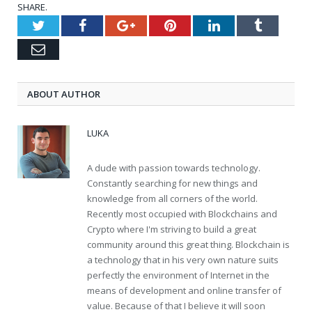
SHARE.
Twitter
Facebook
Google+
Pinterest
LinkedIn
Tumblr
Email
ABOUT AUTHOR
LUKA
A dude with passion towards technology.
Constantly searching for new things and
knowledge from all corners of the world.
Recently most occupied with Blockchains and
Crypto where I'm striving to build a great
community around this great thing. Blockchain is
a technology that in his very own nature suits
perfectly the environment of Internet in the
means of development and online transfer of
value. Because of that I believe it will soon