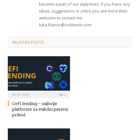
become a part of our daily lives. If you have any
ideas, suggestions or critics you are more then
welcome to contact me:
luka.klancir@crobitcoin.com
RELATED POSTS
09.05.2022
0
CeFi lending – najbolje
platforme za stabilni pasivni
prihod