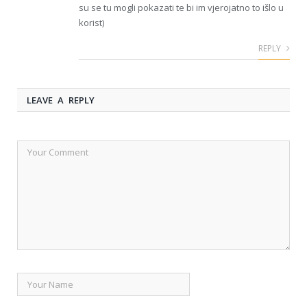
su se tu mogli pokazati te bi im vjerojatno to išlo u
korist)
REPLY
LEAVE A REPLY