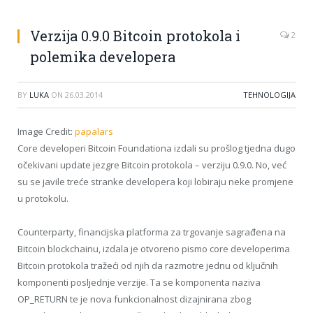
Verzija 0.9.0 Bitcoin protokola i
2
polemika developera
BY
LUKA
ON
26.03.2014
TEHNOLOGIJA
Image Credit:
papalars
Core developeri Bitcoin Foundationa izdali su prošlog tjedna dugo
očekivani update jezgre Bitcoin protokola – verziju 0.9.0. No, već
su se javile treće stranke developera koji lobiraju neke promjene
u protokolu.
Counterparty, financijska platforma za trgovanje sagrađena na
Bitcoin blockchainu, izdala je otvoreno pismo core developerima
Bitcoin protokola tražeći od njih da razmotre jednu od ključnih
komponenti posljednje verzije. Ta se komponenta naziva
OP_RETURN te je nova funkcionalnost dizajnirana zbog