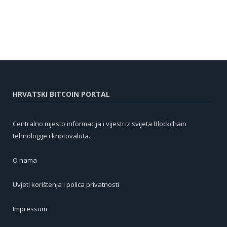
HRVATSKI BITCOIN PORTAL
Centralno mjesto informacija i vijesti iz svijeta Blockchain
tehnologije i kriptovaluta.
O nama
Uvjeti korištenja i polica privatnosti
Impressum