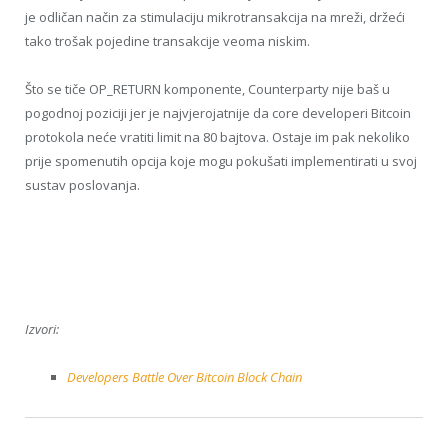
je odličan način za stimulaciju mikrotransakcija na mreži, držeći
tako trošak pojedine transakcije veoma niskim.
Što se tiče OP_RETURN komponente, Counterparty nije baš u
pogodnoj poziciji jer je najvjerojatnije da core developeri Bitcoin
protokola neće vratiti limit na 80 bajtova. Ostaje im pak nekoliko
prije spomenutih opcija koje mogu pokušati implementirati u svoj
sustav poslovanja.
Izvori:
Developers Battle Over Bitcoin Block Chain