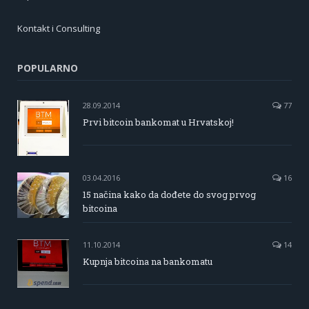
Kontakt i Consulting
POPULARNO
28.09.2014
77
Prvi bitcoin bankomat u Hrvatskoj!
03.04.2016
16
15 načina kako da dođete do svog prvog
bitcoina
11.10.2014
14
Kupnja bitcoina na bankomatu