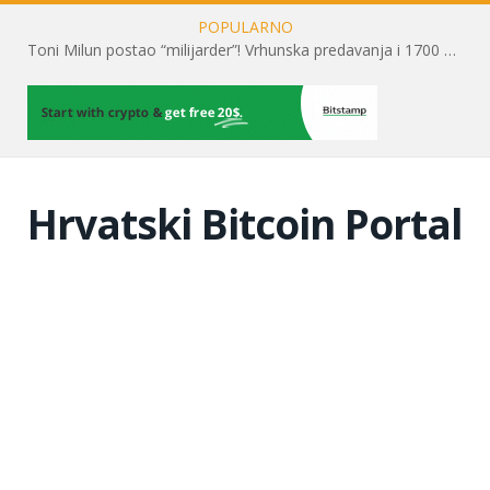
POPULARNO
Toni Milun postao “milijarder”! Vrhunska predavanja i 1700 posjetitelja obilježili su mjesec financijske pismenosti
Hrvatski Bitcoin Portal