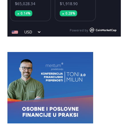
$65,028.34
$1,918.90
0.14%
0.28%
Powered by