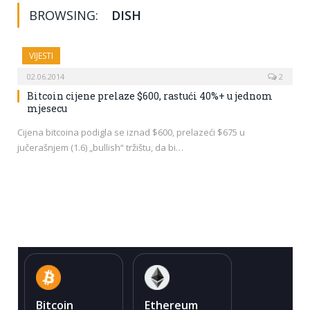
BROWSING:
DISH
VIJESTI
02.06.2014
2
Bitcoin cijene prelaze $600, rastući 40%+ u jednom
mjesecu
Cijena bitcoina podigla se iznad $600, prelazeći $675 u
jučerašnjem (1.6) „bullish“ tržištu, da bi…
Bitcoin
Ethereum