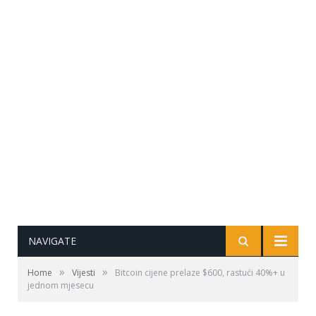
NAVIGATE
»
»
Home
Vijesti
Bitcoin cijene prelaze $600, rastući 40%+ u
jednom mjesecu