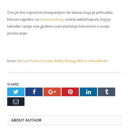
Ovo je čini najvećom kompanijom do danas koja je prihvatila
bitcoin zajedno sa
Overstockom
, online webshopom, koji je
također ranije ove godine uveo plaćanje bitcoinom u svoje
poslovanje.
Izvor:
Bitcoin Price Crosses $600, Rising 34% in One Month
SHARE.
Twitter
Facebook
Google+
Pinterest
LinkedIn
Tumblr
Email
ABOUT AUTHOR