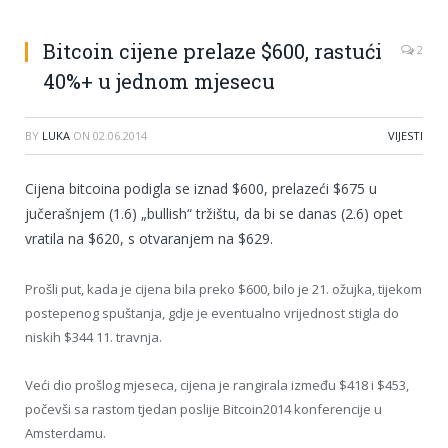
Bitcoin cijene prelaze $600, rastući
2
40%+ u jednom mjesecu
BY
LUKA
ON
02.06.2014
VIJESTI
Cijena bitcoina podigla se iznad $600, prelazeći $675 u
jučerašnjem (1.6) „bullish“ tržištu, da bi se danas (2.6) opet
vratila na $620, s otvaranjem na $629.
Prošli put, kada je cijena bila preko $600, bilo je 21. ožujka, tijekom
postepenog spuštanja, gdje je eventualno vrijednost stigla do
niskih $344 11. travnja.
Veći dio prošlog mjeseca, cijena je rangirala između $418 i $453,
počevši sa rastom tjedan poslije Bitcoin2014 konferencije u
Amsterdamu.