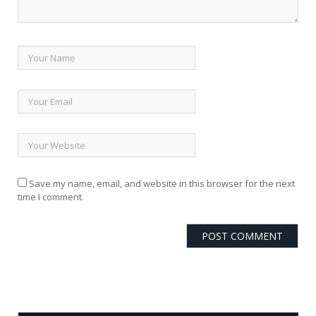
Save my name, email, and website in this browser for the next
time I comment.