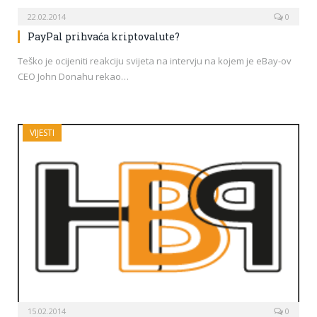
22.02.2014
0
PayPal prihvaća kriptovalute?
Teško je ocijeniti reakciju svijeta na intervju na kojem je eBay-ov
CEO John Donahu rekao…
VIJESTI
15.02.2014
0