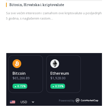
Bitcoin, Hrvatska i kriptovalute
Sa sve većim interesom i zamahom ove kriptovalute u posljednjih
5 godina, s naglašenim rastom…
Bitcoin
Ethereum
$65,266.89
$1,928.00
0.73%
0.59%
Powered by