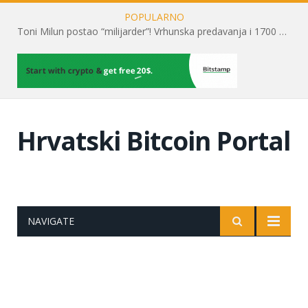
POPULARNO
Toni Milun postao “milijarder”! Vrhunska predavanja i 1700 posjetitelja obilježili su mjesec financijske pismenosti
Hrvatski Bitcoin Portal
NAVIGATE