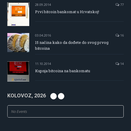
28.09.2014
77
Prvi bitcoin bankomat u Hrvatskoj!
03.04.2016
16
15 načina kako da dođete do svog prvog
bitcoina
11.10.2014
14
Kupnja bitcoina na bankomatu
KOLOVOZ, 2026
No Events