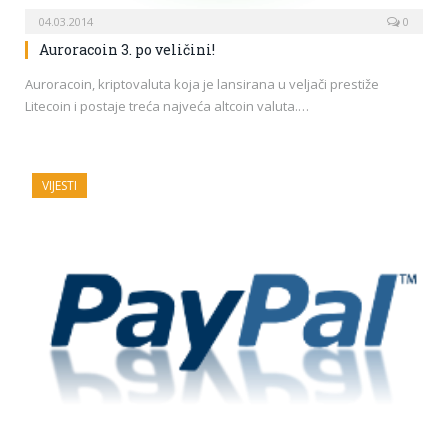
04.03.2014
0
Auroracoin 3. po veličini!
Auroracoin, kriptovaluta koja je lansirana u veljači prestiže
Litecoin i postaje treća najveća altcoin valuta.…
VIJESTI