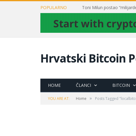
POPULARNO
Hrvatski Bitcoin P
HOME
ČLANCI
BITCOIN
»
YOU ARE AT:
Home
Posts Tagged "localbitc