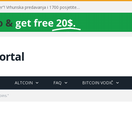
Toni Milun postao “milijarder”! Vrhunska predavanja i 1700 posjetitelja obilježili su mjesec financijske pismenosti
ortal
ALTCOIN
FAQ
BITCOIN VODIČ
oins."