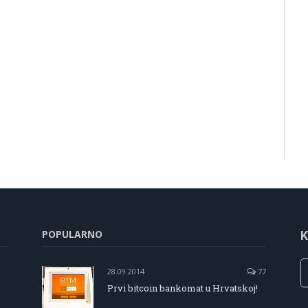
POPULARNO
K
28.09.2014
77
Prvi bitcoin bankomat u Hrvatskoj!