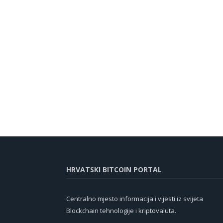
HRVATSKI BITCOIN PORTAL
Centralno mjesto informacija i vijesti iz svijeta
Blockchain tehnologije i kriptovaluta.