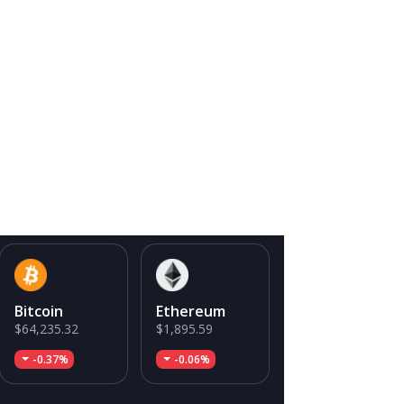
Bitcoin
Ethereum
$64,235.32
$1,895.59
-0.37%
-0.06%