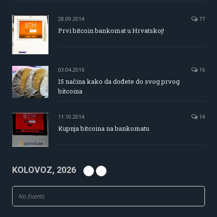
28.09.2014
77
Prvi bitcoin bankomat u Hrvatskoj!
03.04.2016
16
15 načina kako da dođete do svog prvog
bitcoina
11.10.2014
14
Kupnja bitcoina na bankomatu
KOLOVOZ, 2026
No Events