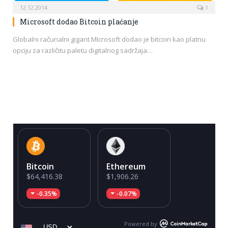
12.12.2014
1
Microsoft dodao Bitcoin plaćanje
Globalni računalni gigant MIcrosoft dodao je bitcoin kao platnu
opciju za različitu paletu digitalnog sadržaja…
Bitcoin
Ethereum
$64,416.38
$1,906.26
-0.35%
-0.07%
Powered by