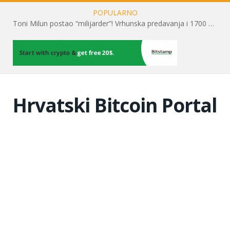
POPULARNO
Toni Milun postao “milijarder”! Vrhunska predavanja i 1700 posjetitelja obilježili su mjesec financijske pismenosti
Hrvatski Bitcoin Portal