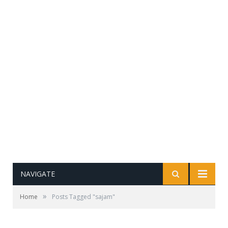
NAVIGATE
»
Home
Posts Tagged "sajam"