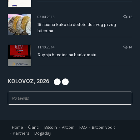
03.04.2016
16
15 načina kako da dođete do svog prvog
bitcoina
11.10.2014
14
Kupnja bitcoina na bankomatu
KOLOVOZ, 2026
No Events
Home
Članci
Bitcoin
Altcoin
FAQ
Bitcoin vodič
Partners
Događaji