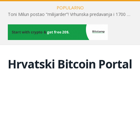
POPULARNO
Toni Milun postao “milijarder”! Vrhunska predavanja i 1700 posjetitelja obilježili su mjesec financijske pismenosti
Hrvatski Bitcoin Portal