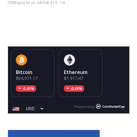
CEBExpo) će se održati 31.5 -1.6…
Bitcoin
Ethereum
$64,971.17
$1,917.47
-0.45%
-0.68%
Powered by