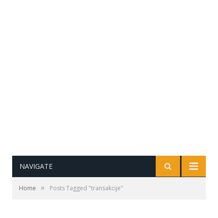
NAVIGATE
»
Home
Posts Tagged "transakcije"