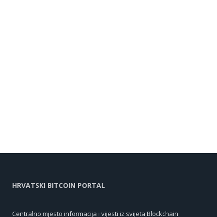
HRVATSKI BITCOIN PORTAL
Centralno mjesto informacija i vijesti iz svijeta Blockchain