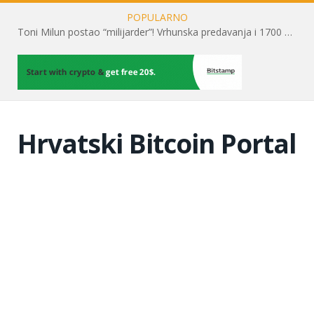
POPULARNO
Toni Milun postao “milijarder”! Vrhunska predavanja i 1700 posjetitelja obilježili su mjesec financijske pismenosti
Hrvatski Bitcoin Portal