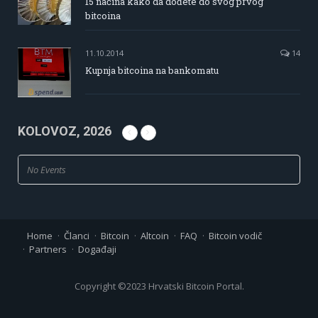
15 načina kako da dođete do svog prvog
bitcoina
11.10.2014
14
Kupnja bitcoina na bankomatu
KOLOVOZ, 2026
No Events
Home
Članci
Bitcoin
Altcoin
FAQ
Bitcoin vodič
Partners
Događaji
Copyright ©2023 Hrvatski Bitcoin Portal.