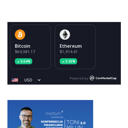
Bitcoin
Ethereum
$64,981.17
$1,914.41
0.64%
0.45%
Powered by