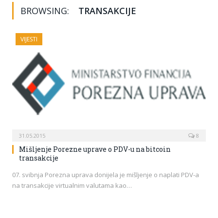
BROWSING:
TRANSAKCIJE
VIJESTI
31.05.2015
8
Mišljenje Porezne uprave o PDV-u na bitcoin
transakcije
07. svibnja Porezna uprava donijela je mišljenje o naplati PDV-a
na transakcije virtualnim valutama kao…