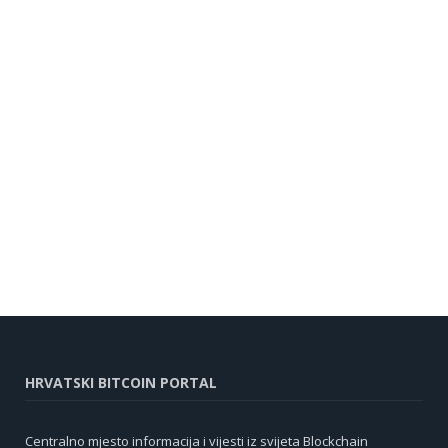
HRVATSKI BITCOIN PORTAL
Centralno mjesto informacija i vijesti iz svijeta Blockchain