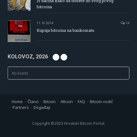
15 načina kako da dođete do svog prvog
bitcoina
11.10.2014
14
Kupnja bitcoina na bankomatu
KOLOVOZ, 2026
No Events
Home
Članci
Bitcoin
Altcoin
FAQ
Bitcoin vodič
Partners
Događaji
Copyright ©2023 Hrvatski Bitcoin Portal.