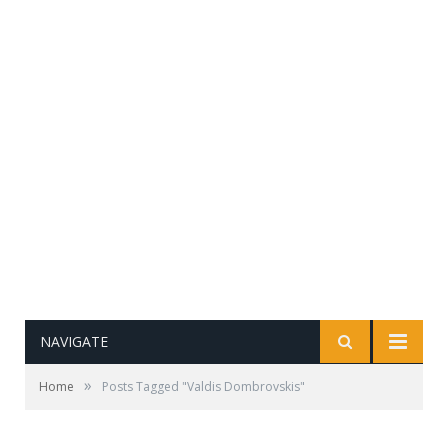
NAVIGATE
»
Home
Posts Tagged "Valdis Dombrovskis"