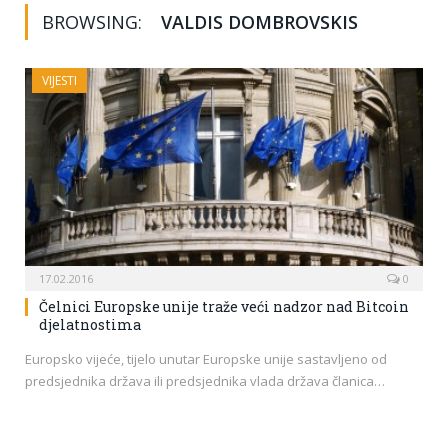
BROWSING:
VALDIS DOMBROVSKIS
VIJESTI
17.02.2016
0
Čelnici Europske unije traže veći nadzor nad Bitcoin
djelatnostima
Europsko vijeće, tijelo unutar Europske unije sastavljeno od
predsjednika država ili predsjednika vlada država članica…