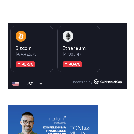
Bitcoin
Ethereum
$64,425.79
$1,905.47
-0.75%
-0.66%
Powered by