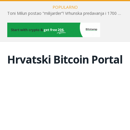
POPULARNO
Toni Milun postao “milijarder”! Vrhunska predavanja i 1700 posjetitelja obilježili su mjesec financijske pismenosti
Hrvatski Bitcoin Portal