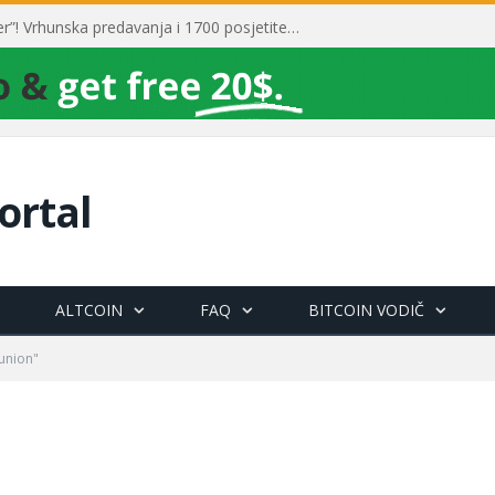
Toni Milun postao “milijarder”! Vrhunska predavanja i 1700 posjetitelja obilježili su mjesec financijske pismenosti
ortal
ALTCOIN
FAQ
BITCOIN VODIČ
union"