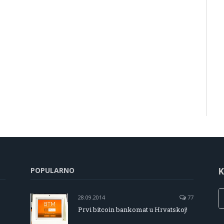
POPULARNO
K
28.09.2014
77
Prvi bitcoin bankomat u Hrvatskoj!