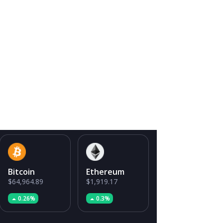
Bitcoin
Ethereum
$64,964.89
$1,919.17
0.26%
0.3%