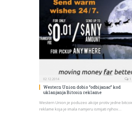
02.12.2014
1
Western Union dobio “odbijanac” kod
uklanjanja Bitcoin reklame
Western Union je poduzeo akcije protiv jedne bitcoi
reklame koja je imala namjeru ismijati njihov…