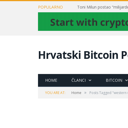
POPULARNO
Hrvatski Bitcoin P
HOME
ČLANCI
BITCOIN
»
YOU ARE AT:
Home
Posts Tagged "western 