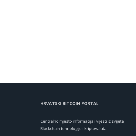
HRVATSKI BITCOIN PORTAL
Centralno mjesto informacija i vijesti iz svijeta
Blockchain tehnologije i kriptovaluta.