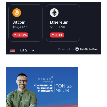
Bitcoin
Ethereum
$64,432.69
$1,904.90
-0.59%
-0.3%
Powered by