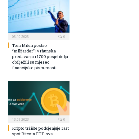
03.10.2023
0
Toni Milun postao
“milijarder”! Vrhunska
predavanja i 1700 posjetitelja
obilježili su mjesec
financijske pismenosti
13.09.2023
0
Kripto tržište podcjenjuje rast
spot Bitcoin ETF-ova