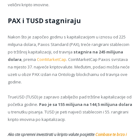
veličini kripto imovine.
PAX i TUSD stagniraju
Nakon što je započeo godinu s kapitalizacijom u iznosu od 225
milijuna dolara, Paxos Standard (PAX), treće rangirani stablecoin
po tržišnoj kapitalizaciji, od travnja
stagnira na 245 milijuna
dolara
, prema
CoinMarketCap
. CoinMarketCap Paxos svrstava
na mjesto 37. najveće kriptovalute. Međutim, podaci možda neće
uzeti u obzir PAX izdan na Ontology blockchainu od travnja ove
godine.
TrueUSD (TUSD) je zapravo zabilježio pad tržišne kapitalizacije od
početka godine.
Pao je sa 155 milijuna na 144,5 milijuna dolara
u trenutku pisanja. TUSD je peti najveći stablecoin i 55. rangirani
kripto imovina po kapitalizaciji.
Ako ste spremni investirati u kripto valute posjetite
Coinbase te brzo i