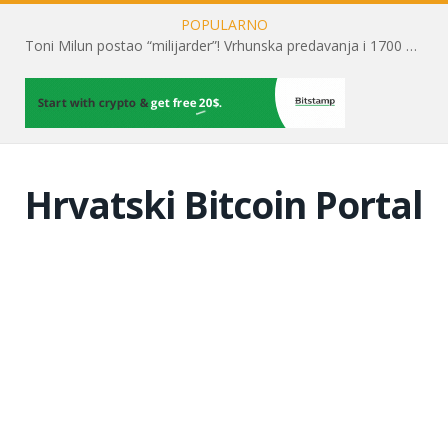
POPULARNO
Toni Milun postao “milijarder”! Vrhunska predavanja i 1700 posjetitelja obilježili su mjesec financijske pismenosti
Hrvatski Bitcoin Portal