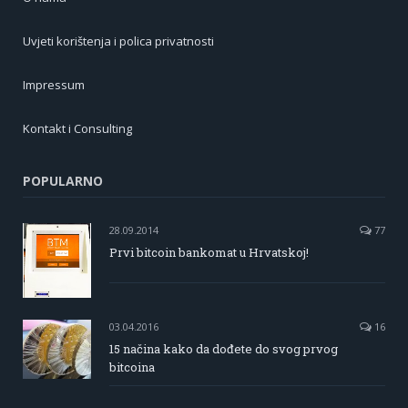
Uvjeti korištenja i polica privatnosti
Impressum
Kontakt i Consulting
POPULARNO
28.09.2014
77
Prvi bitcoin bankomat u Hrvatskoj!
03.04.2016
16
15 načina kako da dođete do svog prvog
bitcoina