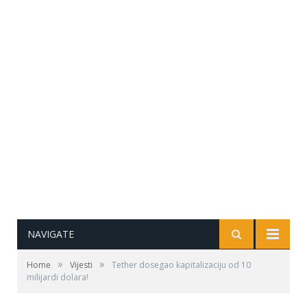
NAVIGATE
»
»
Home
Vijesti
Tether dosegao kapitalizaciju od 10
milijardi dolara!