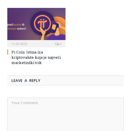
11.09.2023
0
Pi Coin: Istina iza
kriptovalute koja je najveći
marketinški trik
LEAVE A REPLY