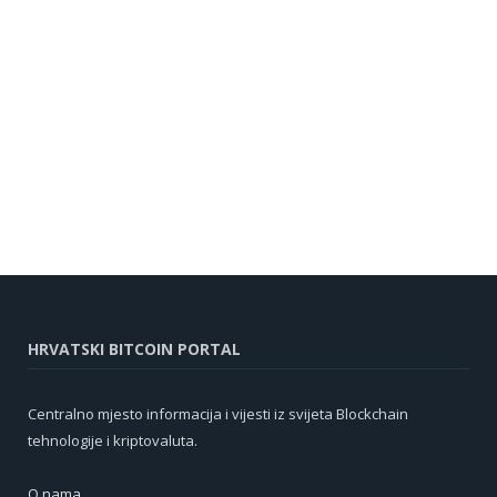
HRVATSKI BITCOIN PORTAL
Centralno mjesto informacija i vijesti iz svijeta Blockchain
tehnologije i kriptovaluta.
O nama