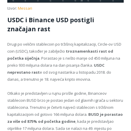
Izvor:
Messari
USDC i Binance USD postigli
značajan rast
Drugi po veličini stablecoin po tržišnoj kapitalizaciji, Circle-ov USD
coin (USDC), također je zabilježio
troznamenkasti rast od
početka siječnja
. Porastao je s nešto manje od 450 milijuna na
preko 930 milijuna dolara na dan pisanja članka.
USDC
neprestano rast
e od svog nastanka u listopadu 2018. do
danas, a trenutno je 18. najveća kripto imovina.
Otkako je predstavljen u rujnu prošle godine, Binanceov
stablecoin BUSD brzo je postao jedan od glavnih igrača u sektoru
stablecoina. Trenutno je četvrti najveći stablecoin s tržišnom
kapitalizacijom od gotovo 166 milijuna dolara.
BUSD je porastao
za više od 875% od početka godine
, kada je predstavljao
otprilike 17 milijuna dolara. Sada se nalazi na 49. mjestu po