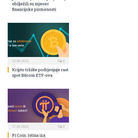
obilježili su mjesec
financijske pismenosti
13.09.2023
0
Kripto tržište podcjenjuje rast
spot Bitcoin ETF-ova
11.09.2023
0
Pi Coin: Istina iza