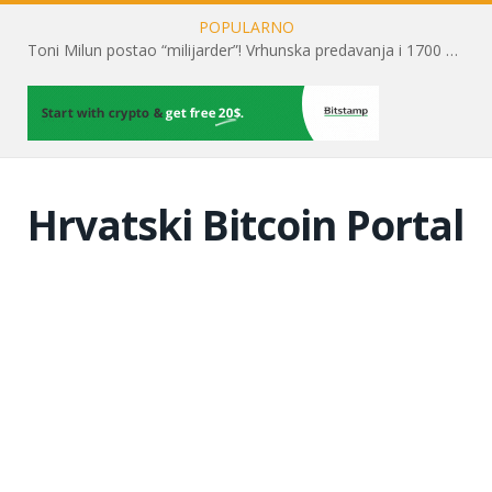
POPULARNO
Toni Milun postao “milijarder”! Vrhunska predavanja i 1700 posjetitelja obilježili su mjesec financijske pismenosti
Hrvatski Bitcoin Portal