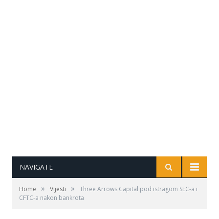
NAVIGATE
»
»
Home
Vijesti
Three Arrows Capital pod istragom SEC-a i
CFTC-a nakon bankrota