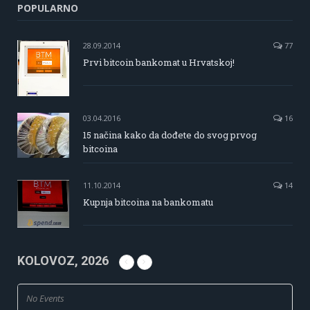
POPULARNO
28.09.2014
77
Prvi bitcoin bankomat u Hrvatskoj!
03.04.2016
16
15 načina kako da dođete do svog prvog
bitcoina
11.10.2014
14
Kupnja bitcoina na bankomatu
KOLOVOZ, 2026
No Events