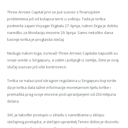
Three Arrows Capital prvi se put susreo s financijskim
problemima još od kolapsa terre u svibnju. Tada je tvrtka
podmirila zajam Voyager Digitalu 27. lipnja, nakon čega je dobila
naredbu za likvidaciju imovine 29. lipnja. Samo nekoliko dana
kasnije tvrtka je proglasila stečaj.
Nedugo nakon toga, osnivači Three Arrows Capitala napustili su
svoje urede u Singapuru, a zatim i pobjegli iz zemlje, čime je ovaj
slučaj izazvao još više kontroverzi.
Tvrtka se nalazi pod istragom regulatora u Singapuru koji tvrde
da je tvrtka dala lažne informacije monetarnom tijelu tvrtke i
premašila prag svoje imovine pod upravljanjem od 250 milijuna
dolara.
3AC je također postupio u skladu s naredbama u sklopu
stečajnog postupka, a stečajni upravitelj Teneo dobio je dozvolu