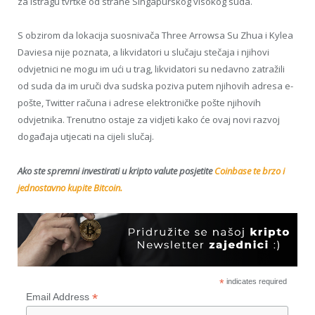
za istragu tvrtke od strane Singapurskog visokog suda.
S obzirom da lokacija suosnivača Three Arrowsa Su Zhua i Kylea
Daviesa nije poznata, a likvidatori u slučaju stečaja i njihovi
odvjetnici ne mogu im ući u trag, likvidatori su nedavno zatražili
od suda da im uruči dva sudska poziva putem njihovih adresa e-
pošte, Twitter računa i adrese elektroničke pošte njihovih
odvjetnika. Trenutno ostaje za vidjeti kako će ovaj novi razvoj
događaja utjecati na cijeli slučaj.
Ako ste spremni investirati u kripto valute posjetite
Coinbase te brzo i
jednostavno kupite Bitcoin.
*
indicates required
*
Email Address