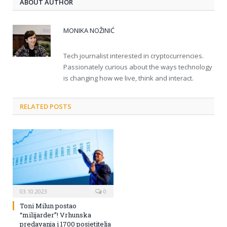
ABOUT AUTHOR
MONIKA NOŽINIĆ
Tech journalist interested in cryptocurrencies.
Passionately curious about the ways technology
is changing how we live, think and interact.
RELATED POSTS
03.10.2023
0
Toni Milun postao
“milijarder”! Vrhunska
predavanja i 1700 posjetitelja