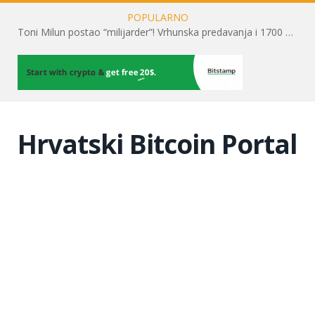
POPULARNO
Toni Milun postao “milijarder”! Vrhunska predavanja i 1700 posjetitelja obilježili su mjesec financijske pismenosti
Hrvatski Bitcoin Portal