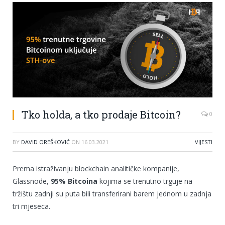
Tko holda, a tko prodaje Bitcoin?
0
BY
DAVID OREŠKOVIĆ
ON
16.03.2021
VIJESTI
Prema istraživanju blockchain analitičke kompanije,
Glassnode,
95% Bitcoina
kojima se trenutno trguje na
tržištu zadnji su puta bili transferirani barem jednom u zadnja
tri mjeseca.