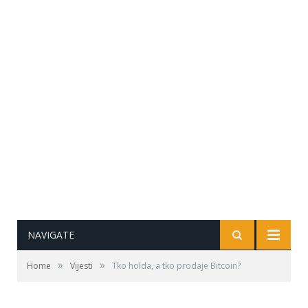
NAVIGATE
»
»
Home
Vijesti
Tko holda, a tko prodaje Bitcoin?