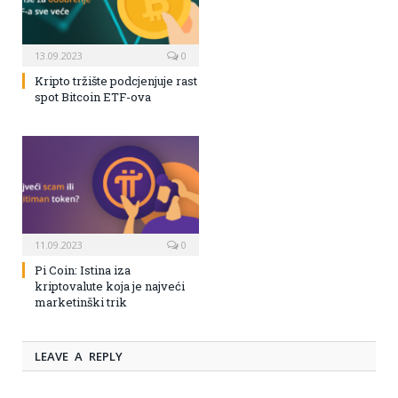
13.09.2023
0
Kripto tržište podcjenjuje rast
spot Bitcoin ETF-ova
11.09.2023
0
Pi Coin: Istina iza
kriptovalute koja je najveći
marketinški trik
LEAVE A REPLY