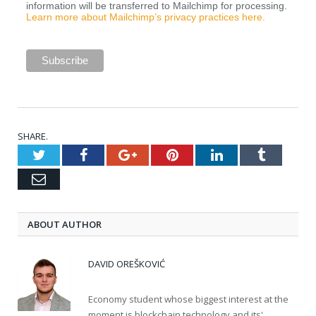
information will be transferred to Mailchimp for processing.
Learn more about Mailchimp’s privacy practices here.
SHARE.
Twitter
Facebook
Google+
Pinterest
LinkedIn
Tumblr
Email
ABOUT AUTHOR
DAVID OREŠKOVIĆ
Economy student whose biggest interest at the
moment is blockchain technology and its'