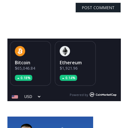
Bitcoin
Ethereum
$65,046.84
$1,921.96
0.18%
0.14%
Powered by