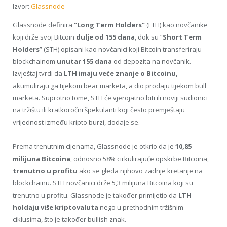
Izvor:
Glassnode
Glassnode definira
“Long Term Holders”
(LTH) kao novčanike
koji drže svoj Bitcoin
dulje od 155 dana
, dok su “
Short Term
Holders
” (STH) opisani kao novčanici koji Bitcoin transferiraju
blockchainom
unutar 155 dana
od depozita na novčanik.
Izvještaj tvrdi da
LTH imaju veće znanje o Bitcoinu
,
akumuliraju ga tijekom bear marketa, a dio prodaju tijekom bull
marketa. Suprotno tome, STH će vjerojatno biti ili noviji sudionici
na tržištu ili kratkoročni špekulanti koji često premještaju
vrijednost između kripto burzi, dodaje se.
Prema trenutnim cijenama, Glassnode je otkrio da je
10,85
milijuna Bitcoina
, odnosno 58% cirkulirajuće opskrbe Bitcoina,
trenutno u profitu
ako se gleda njihovo zadnje kretanje na
blockchainu. STH novčanici drže 5,3 milijuna Bitcoina koji su
trenutno u profitu. Glassnode je također primijetio da
LTH
holdaju više kriptovaluta
nego u prethodnim tržišnim
ciklusima, što je također bullish znak.