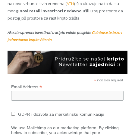
na nove vrhunce svih vremena (
ATH
), što ukazuje na to da su
mnogi
novi retail investitori nedavno ušli
u taj prostor te da
postoji još prostora za rast kripto tržišta.
Ako ste spremni investirati u kripto valute posjetite
Coinbase te brzo i
jednostavno kupite Bitcoin.
*
indicates required
*
Email Address
GDPR i dozvola za marketinšku komunikaciju
We use Mailchimp as our marketing platform. By clicking
below to subscribe, you acknowledge that your