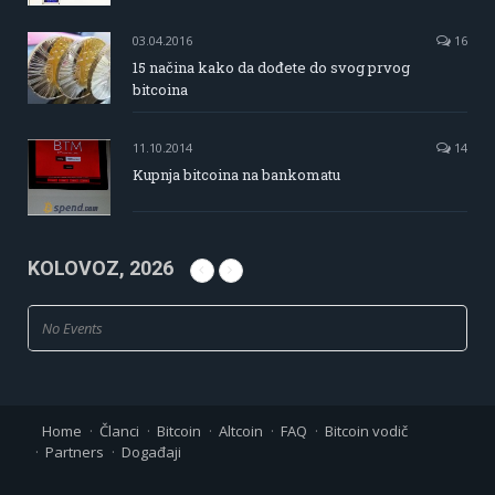
03.04.2016
16
15 načina kako da dođete do svog prvog
bitcoina
11.10.2014
14
Kupnja bitcoina na bankomatu
KOLOVOZ, 2026
No Events
Home
Članci
Bitcoin
Altcoin
FAQ
Bitcoin vodič
Partners
Događaji