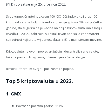
(YTD) do zatvaranja 25. prosinca 2022.
Sveukupno, Cryptoindex.com 100 (CIX100), indeks koji prati 100
kriptovaluta s najboljom izvedbom, pao je gotovo 68% od početka
godine, što sugerira da je većina najboljih kriptovaluta imala lošiju
izvedbu u 2022. Stabilcoini su ostali izvan popisa, a zanemareni
su i coinoci koji prate vrijednost zlata i slične mainstream imovine.
Kriptovalute na ovom popisu uključuju i decentralizirane valute,
tokene pametnih ugovora, tokene mjenjačnica i druge.
Bitcoin i Ethereum ovaj su put izostali s popisa.
Top 5 kriptovaluta u 2022.
1. GMX
Povrat od početka godine: 111%