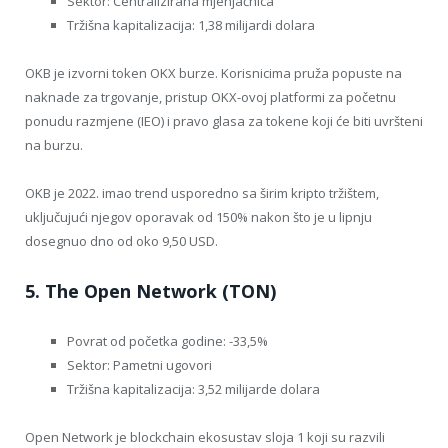
Sektor: Centralizirana mjenjačnica
Tržišna kapitalizacija: 1,38 milijardi dolara
OKB je izvorni token OKX burze. Korisnicima pruža popuste na
naknade za trgovanje, pristup OKX-ovoj platformi za početnu
ponudu razmjene (IEO) i pravo glasa za tokene koji će biti uvršteni
na burzu.
OKB je 2022. imao trend usporedno sa širim kripto tržištem,
uključujući njegov oporavak od 150% nakon što je u lipnju
dosegnuo dno od oko 9,50 USD.
5. The Open Network (TON)
Povrat od početka godine: -33,5%
Sektor: Pametni ugovori
Tržišna kapitalizacija: 3,52 milijarde dolara
Open Network je blockchain ekosustav sloja 1 koji su razvili