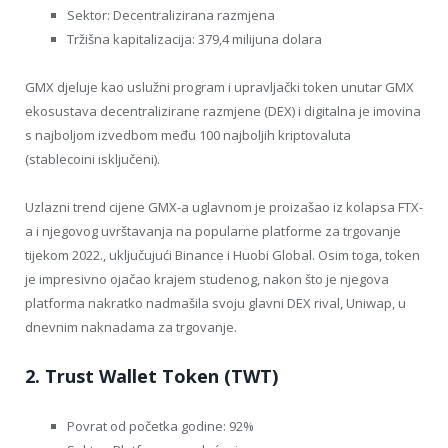
Sektor: Decentralizirana razmjena
Tržišna kapitalizacija: 379,4 milijuna dolara
GMX djeluje kao uslužni program i upravljački token unutar GMX
ekosustava decentralizirane razmjene (DEX) i digitalna je imovina
s najboljom izvedbom među 100 najboljih kriptovaluta
(stablecoini isključeni).
Uzlazni trend cijene GMX-a uglavnom je proizašao iz kolapsa FTX-
a i njegovog uvrštavanja na popularne platforme za trgovanje
tijekom 2022., uključujući Binance i Huobi Global. Osim toga, token
je impresivno ojačao krajem studenog, nakon što je njegova
platforma nakratko nadmašila svoju glavni DEX rival, Uniwap, u
dnevnim naknadama za trgovanje.
2. Trust Wallet Token (TWT)
Povrat od početka godine: 92%