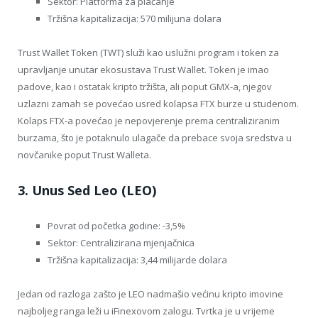
Sektor: Platforma za plaćanje
Tržišna kapitalizacija: 570 milijuna dolara
Trust Wallet Token (TWT) služi kao uslužni program i token za
upravljanje unutar ekosustava Trust Wallet. Token je imao
padove, kao i ostatak kripto tržišta, ali poput GMX-a, njegov
uzlazni zamah se povećao usred kolapsa FTX burze u studenom.
Kolaps FTX-a povećao je nepovjerenje prema centraliziranim
burzama, što je potaknulo ulagače da prebace svoja sredstva u
novčanike poput Trust Walleta.
3. Unus Sed Leo (LEO)
Povrat od početka godine: -3,5%
Sektor: Centralizirana mjenjačnica
Tržišna kapitalizacija: 3,44 milijarde dolara
Jedan od razloga zašto je LEO nadmašio većinu kripto imovine
najboljeg ranga leži u iFinexovom zalogu. Tvrtka je u vrijeme