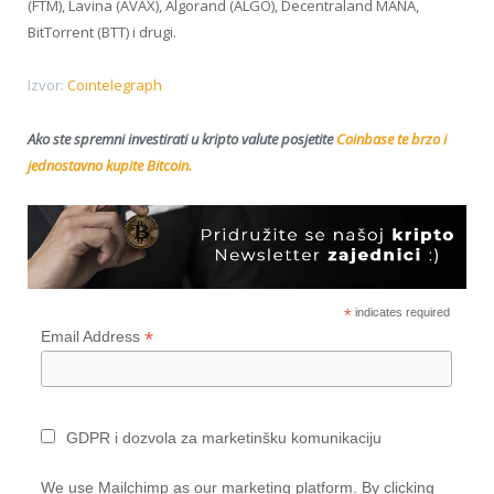
(FTM), Lavina (AVAX), Algorand (ALGO), Decentraland MANA,
BitTorrent (BTT) i drugi.
Izvor:
Cointelegraph
Ako ste spremni investirati u kripto valute posjetite
Coinbase te brzo i
jednostavno kupite Bitcoin.
*
indicates required
*
Email Address
GDPR i dozvola za marketinšku komunikaciju
We use Mailchimp as our marketing platform. By clicking