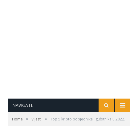
NAVIGATE
»
»
Home
Vijesti
Top 5 kripto pobjednika i gubitnika u 2022.