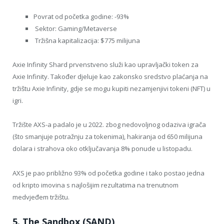
Povrat od početka godine: -93%
Sektor: Gaming/Metaverse
Tržišna kapitalizacija: $775 milijuna
Axie Infinity Shard prvenstveno služi kao upravljački token za
Axie Infinity. Također djeluje kao zakonsko sredstvo plaćanja na
tržištu Axie Infinity, gdje se mogu kupiti nezamjenjivi tokeni (NFT) u
igri.
Tržište AXS-a padalo je u 2022. zbog nedovoljnog odaziva igrača
(što smanjuje potražnju za tokenima), hakiranja od 650 milijuna
dolara i strahova oko otključavanja 8% ponude u listopadu.
AXS je pao približno 93% od početka godine i tako postao jedna
od kripto imovina s najlošijim rezultatima na trenutnom
medvjeđem tržištu.
5. The Sandbox (SAND)