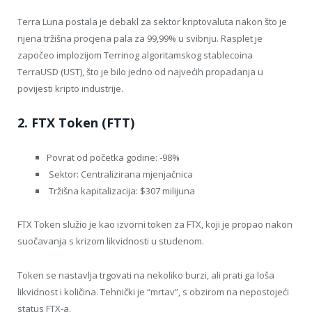
Terra Luna postala je debakl za sektor kriptovaluta nakon što je
njena tržišna procjena pala za 99,99% u svibnju. Rasplet je
započeo implozijom Terrinog algoritamskog stablecoina
TerraUSD (UST), što je bilo jedno od najvećih propadanja u
povijesti kripto industrije.
2. FTX Token (FTT)
Povrat od početka godine: -98%
Sektor: Centralizirana mjenjačnica
Tržišna kapitalizacija: $307 milijuna
FTX Token služio je kao izvorni token za FTX, koji je propao nakon
suočavanja s krizom likvidnosti u studenom.
Token se nastavlja trgovati na nekoliko burzi, ali prati ga loša
likvidnost i količina. Tehnički je “mrtav”, s obzirom na nepostojeći
status FTX-a.