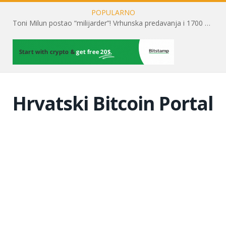
POPULARNO
Toni Milun postao “milijarder”! Vrhunska predavanja i 1700 posjetitelja obilježili su mjesec financijske pismenosti
Hrvatski Bitcoin Portal