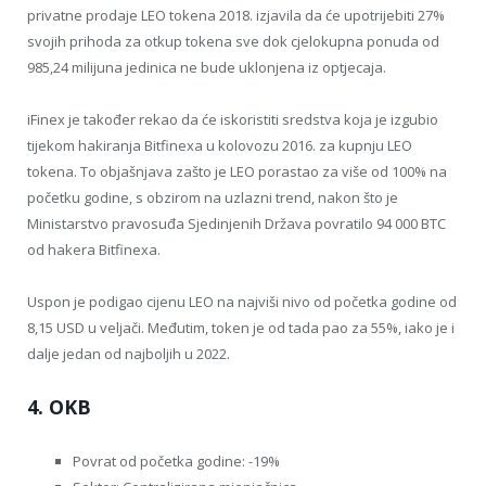
privatne prodaje LEO tokena 2018. izjavila da će upotrijebiti 27%
svojih prihoda za otkup tokena sve dok cjelokupna ponuda od
985,24 milijuna jedinica ne bude uklonjena iz optjecaja.
iFinex je također rekao da će iskoristiti sredstva koja je izgubio
tijekom hakiranja Bitfinexa u kolovozu 2016. za kupnju LEO
tokena. To objašnjava zašto je LEO porastao za više od 100% na
početku godine, s obzirom na uzlazni trend, nakon što je
Ministarstvo pravosuđa Sjedinjenih Država povratilo 94 000 BTC
od hakera Bitfinexa.
Uspon je podigao cijenu LEO na najviši nivo od početka godine od
8,15 USD u veljači. Međutim, token je od tada pao za 55%, iako je i
dalje jedan od najboljih u 2022.
4. OKB
Povrat od početka godine: -19%