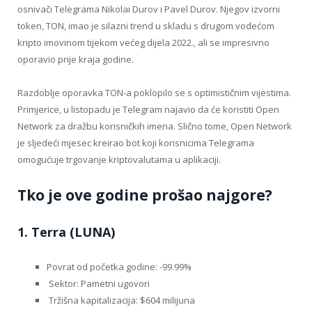
osnivači Telegrama Nikolai Durov i Pavel Durov. Njegov izvorni
token, TON, imao je silazni trend u skladu s drugom vodećom
kripto imovinom tijekom većeg dijela 2022., ali se impresivno
oporavio prije kraja godine.
Razdoblje oporavka TON-a poklopilo se s optimističnim vijestima.
Primjerice, u listopadu je Telegram najavio da će koristiti Open
Network za dražbu korisničkih imena. Slično tome, Open Network
je sljedeći mjesec kreirao bot koji korisnicima Telegrama
omogućuje trgovanje kriptovalutama u aplikaciji.
Tko je ove godine prošao najgore?
1. Terra (LUNA)
Povrat od početka godine: -99.99%
Sektor: Pametni ugovori
Tržišna kapitalizacija: $604 milijuna