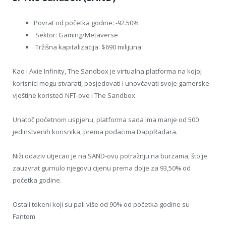
Povrat od početka godine: -92.50%
Sektor: Gaming/Metaverse
Tržišna kapitalizacija: $690 milijuna
Kao i Axie Infinity, The Sandbox je virtualna platforma na kojoj
korisnici mogu stvarati, posjedovati i unovčavati svoje gamerske
vještine koristeći NFT-ove i The Sandbox.
Unatoč početnom uspjehu, platforma sada ima manje od 500
jedinstvenih korisnika, prema podacima DappRadara.
Niži odaziv utjecao je na SAND-ovu potražnju na burzama, što je
zauzvrat gurnulo njegovu cijenu prema dolje za 93,50% od
početka godine.
Ostali tokeni koji su pali više od 90% od početka godine su
Fantom