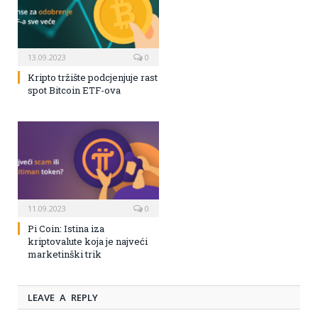
13.09.2023
0
Kripto tržište podcjenjuje rast
spot Bitcoin ETF-ova
11.09.2023
0
Pi Coin: Istina iza
kriptovalute koja je najveći
marketinški trik
LEAVE A REPLY