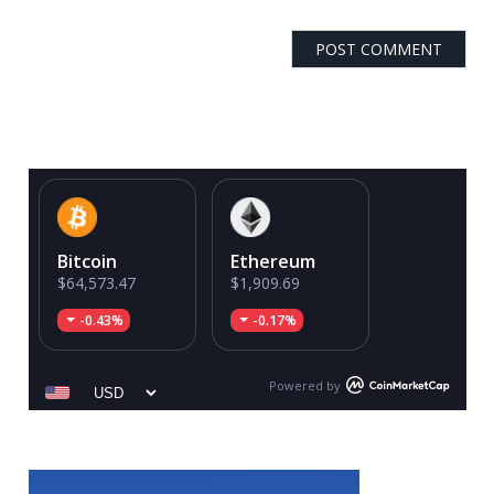
Bitcoin
Ethereum
$64,573.47
$1,909.69
-0.43%
-0.17%
Powered by