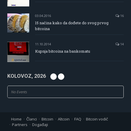
03.04.2016
16
15 načina kako da dođete do svog prvog
bitcoina
11.10.2014
14
Kupnja bitcoina na bankomatu
KOLOVOZ, 2026
No Events
Home
Članci
Bitcoin
Altcoin
FAQ
Bitcoin vodič
Partners
Događaji