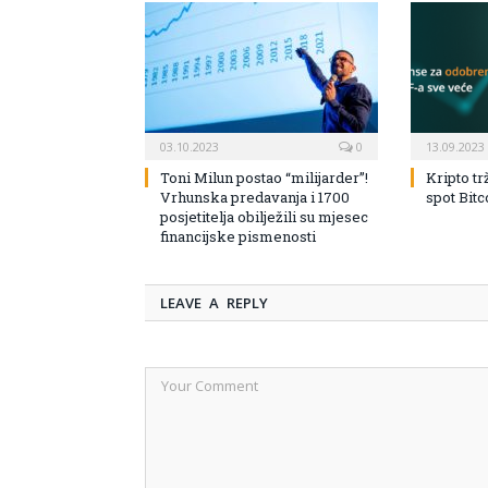
03.10.2023
0
13.09.2023
Toni Milun postao “milijarder”!
Kripto tr
Vrhunska predavanja i 1700
spot Bit
posjetitelja obilježili su mjesec
financijske pismenosti
LEAVE A REPLY