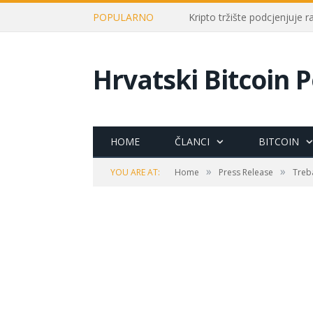
POPULARNO
Kripto tržište podcjenjuje 
Hrvatski Bitcoin P
HOME
ČLANCI
BITCOIN
»
»
YOU ARE AT:
Home
Press Release
Treba