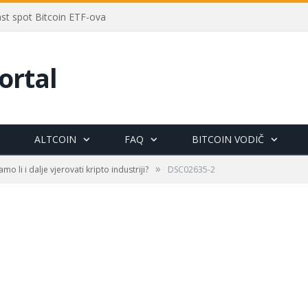
rast spot Bitcoin ETF-ova
ortal
ALTCOIN
FAQ
BITCOIN VODIČ
»
mo li i dalje vjerovati kripto industriji?
DSC02635-2