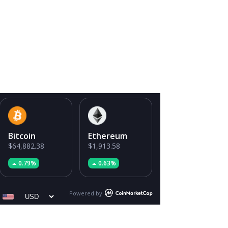
Bitcoin
Ethereum
$64,882.38
$1,913.58
0.79%
0.63%
Powered by