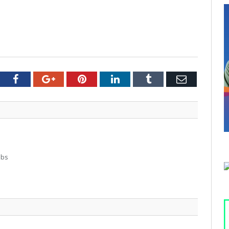
tter
Facebook
Google+
Pinterest
LinkedIn
Tumblr
Email
abs