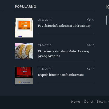
POPULARNO
K
28.09.2014
77
Prvi bitcoin bankomat u Hrvatskoj!
03.04.2016
16
15 načina kako da dođete do svog
prvog bitcoina
11.10.2014
14
Kupnja bitcoina na bankomatu
Home
Članci
Bitcoin