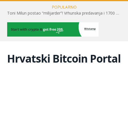
POPULARNO
Toni Milun postao “milijarder”! Vrhunska predavanja i 1700 posjetitelja obilježili su mjesec financijske pismenosti
Hrvatski Bitcoin Portal