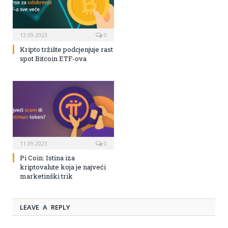
13.09.2023
0
Kripto tržište podcjenjuje rast
spot Bitcoin ETF-ova
11.09.2023
0
Pi Coin: Istina iza
kriptovalute koja je najveći
marketinški trik
LEAVE A REPLY