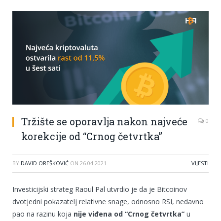
Tržište se oporavlja nakon najveće
0
korekcije od “Crnog četvrtka”
BY
DAVID OREŠKOVIĆ
ON
26.04.2021
VIJESTI
Investicijski strateg Raoul Pal utvrdio je da je Bitcoinov
dvotjedni pokazatelj relativne snage, odnosno RSI, nedavno
pao na razinu koja
nije viđena od “Crnog četvrtka”
u