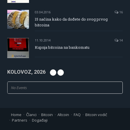
03.04.2016
16
15 načina kako da dođete do svog prvog
bitcoina
11.10.2014
14
Kupnja bitcoina na bankomatu
KOLOVOZ, 2026
No Events
Home
Članci
Bitcoin
Altcoin
FAQ
Bitcoin vodič
Partners
Događaji