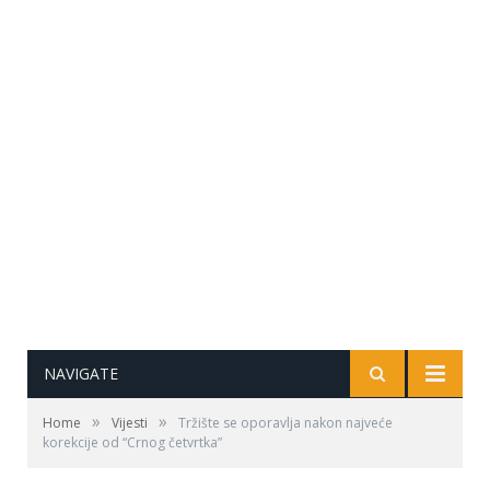
NAVIGATE
»
»
Home
Vijesti
Tržište se oporavlja nakon najveće
korekcije od “Crnog četvrtka”