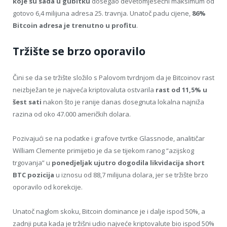
koje su sada u gubitku
dosegao devetomjesečni maksimum od
gotovo 6,4 milijuna adresa 25. travnja. Unatoč padu cijene,
86%
Bitcoin adresa je trenutno u profitu
.
Tržište se brzo oporavilo
Čini se da se tržište složilo s Palovom tvrdnjom da je Bitcoinov rast
neizbježan te je najveća kriptovaluta ostvarila
rast od 11,5% u
šest sati
nakon što je ranije danas dosegnuta lokalna najniža
razina od oko 47.000 američkih dolara.
Pozivajući se na podatke i grafove tvrtke Glassnode, analitičar
William Clemente primijetio je da se tijekom ranog “azijskog
trgovanja” u
ponedjeljak ujutro dogodila likvidacija short
BTC pozicija
u iznosu od 88,7 milijuna dolara, jer se tržište brzo
oporavilo od korekcije.
Unatoč naglom skoku, Bitcoin dominance je i dalje ispod 50%, a
zadnji puta kada je tržišni udio najveće kriptovalute bio ispod 50%