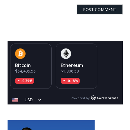
Bitcoin
Ethereum
$64,435.56
$1,906.58
-0.39%
-0.18%
Powered by