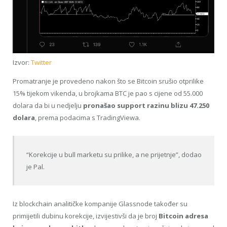
Izvor:
Twitter
Promatranje je provedeno nakon što se Bitcoin srušio otprilike
15% tijekom vikenda, u brojkama BTC je pao s cijene od 55.000
dolara da bi u nedjelju
pronašao support razinu blizu 47.250
dolara
, prema podacima s TradingViewa.
“Korekcije u bull marketu su prilike, a ne prijetnje”, dodao
je Pal.
Iz blockchain analitičke kompanije Glassnode također su
primijetili dubinu korekcije, izvijestivši da je broj
Bitcoin adresa