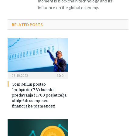
moment is blockchain technology and its'
influence on the global economy.
RELATED POSTS
03.10.2023
0
Toni Milun postao
“milijarder”! Vrhunska
predavanja i 1700 posjetitelja
obilježili su mjesec
financijske pismenosti