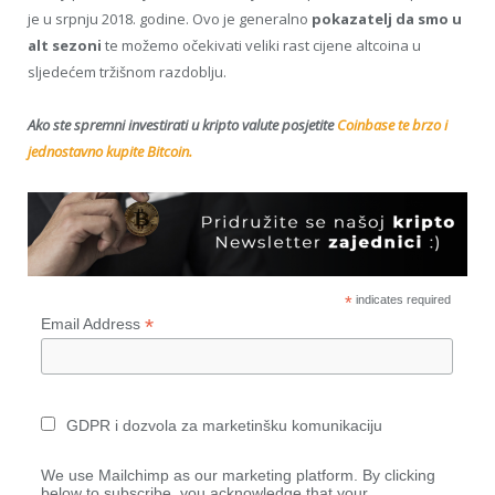
je u srpnju 2018. godine. Ovo je generalno
pokazatelj da smo u
alt sezoni
te možemo očekivati veliki rast cijene altcoina u
sljedećem tržišnom razdoblju.
Ako ste spremni investirati u kripto valute posjetite
Coinbase te brzo i
jednostavno kupite Bitcoin.
*
indicates required
*
Email Address
GDPR i dozvola za marketinšku komunikaciju
We use Mailchimp as our marketing platform. By clicking
below to subscribe, you acknowledge that your