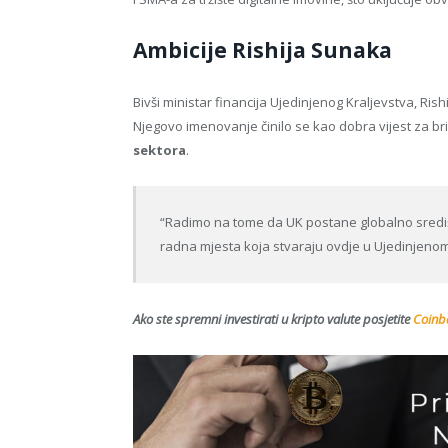
Ambicije Rishija Sunaka
Bivši ministar financija Ujedinjenog Kraljevstva, Ris
Njegovo imenovanje činilo se kao dobra vijest za br
sektora
.
“Radimo na tome da UK postane globalno središte
radna mjesta koja stvaraju ovdje u Ujedinjenom 
Ako ste spremni investirati u kripto valute posjetite
Coinba