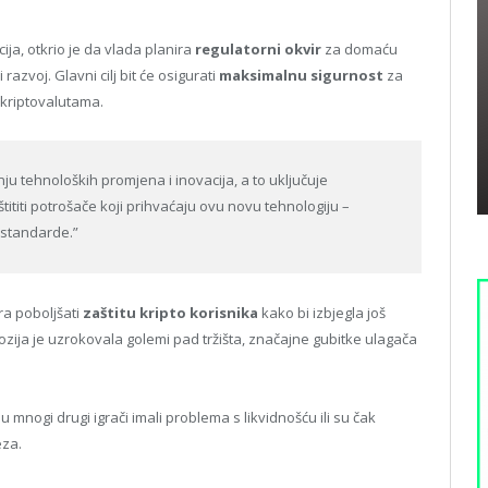
ija, otkrio je da vlada planira
regulatorni okvir
za domaću
razvoj. Glavni cilj bit će osigurati
maksimalnu sigurnost
za
 kriptovalutama.
 tehnoloških promjena i inovacija, a to uključuje
tititi potrošače koji prihvaćaju ovu novu tehnologiju –
 standarde.”
ora poboljšati
zaštitu kripto korisnika
kako bi izbjegla još
lozija je uzrokovala golemi pad tržišta, značajne gubitke ulagača
u mnogi drugi igrači imali problema s likvidnošću ili su čak
eza.