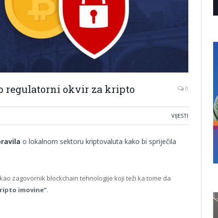
o regulatorni okvir za kripto
0
VIJESTI
pravila
o lokalnom sektoru kriptovaluta kako bi spriječila
ao zagovornik blockchain tehnologije koji teži ka tome da
ripto imovine”
.