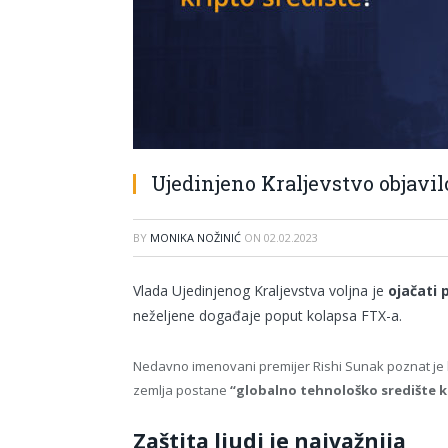
Ujedinjeno Kraljevstvo objavil
BY
MONIKA NOŽINIĆ
ON
02.02.2023
Vlada Ujedinjenog Kraljevstva voljna je
ojačati 
neželjene događaje poput kolapsa FTX-a.
Nedavno imenovani premijer Rishi Sunak poznat je k
zemlja postane
“globalno tehnološko središte k
Zaštita ljudi je najvažnija