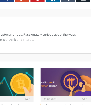
 cryptocurrencies. Passionately curious about the ways
live, think and interact.
0
11.09.2023
0