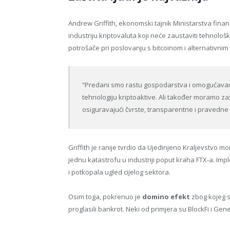
Andrew Griffith, ekonomski tajnik Ministarstva financ
industriju kriptovaluta koji neće zaustaviti tehnološki 
potrošače pri poslovanju s bitcoinom i alternativnim
“Predani smo rastu gospodarstva i omogućavanju
tehnologiju kriptoaktive. Ali također moramo zaš
osiguravajući čvrste, transparentne i pravedne
Griffith je ranije tvrdio da Ujedinjeno Kraljevstvo m
jednu katastrofu u industriji poput kraha FTX-a. Imp
i potkopala ugled cijelog sektora.
Osim toga, pokrenuo je
domino efekt
zbog kojeg s
proglasili bankrot. Neki od primjera su BlockFi i Gen