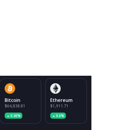
Bitcoin
Ethereum
$64,838.81
$1,911.71
0.46%
0.6%