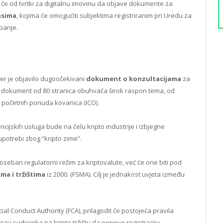
at će od tvrtki za digitalnu imovinu da objave dokumente za
asima
, kojima će omogućiti subjektima registriranim pri Uredu za
panje.
đer je objavilo dugoočekivani
dokument o konzultacijama
za
i dokument od 80 stranica obuhvaća širok raspon tema, od
i početnih ponuda kovanica (ICO).
ncijskih usluga bude na čelu kripto industrije i izbjegne
potrebi zbog “kripto zime”.
poseban regulatorni režim za kriptovalute, već će one biti pod
ma i tržištima
iz 2000. (FSMA). Cilj je jednakost uvjeta između
cial Conduct Authority (FCA), prilagodit će postojeća pravila
vezu sudionika na kripto tržištu da ponove registraciju.