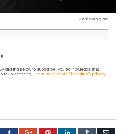
*
indicates required
iju
y clicking below to subscribe, you acknowledge that
mp for processing.
Learn more about Mailchimp’s privacy
tter
Facebook
Google+
Pinterest
LinkedIn
Tumblr
Email