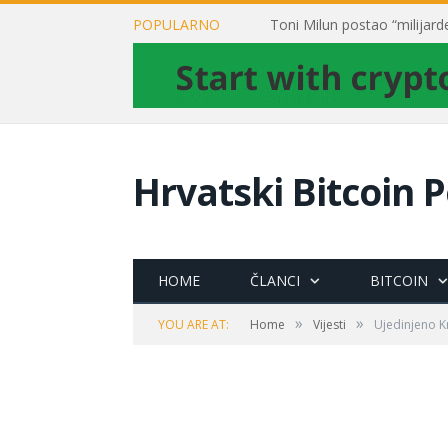
POPULARNO
Hrvatski Bitcoin P
HOME
ČLANCI
BITCOIN
»
»
YOU ARE AT:
Home
Vijesti
Ujedinjeno Kr