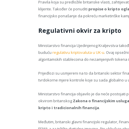
Pravila koja su predložile britanske vlasti, zahtijev
klijente. Također će ponuditi
propise o kripto ogl
financijsko ponašanje da pokreću marketinške kam
Regulativni okvir za kripto
Ministarstvo financija Ujedinjenog Kraljevstva tako
buduću
regulativu kriptovaluta u UK-u
. Ovaj opsežn
algoritamskih stablecoina do nezamjenjivih tokena 
Prijedlozi su usmjereni na to da britanski sektor fina
tvrdokorne mjere kontrole koje su sada globalno u u
Ministarstvo financija objavilo je da neće postojati 
okvirom britanskog
Zakona o financijskim usluga
kripto i tradicionalnih financija
.
Međutim, britanski glavni financijski regulator, Finan
FSMA-a za tržište digitalne imovine, što uključuje ob