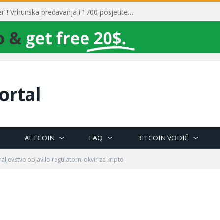
Toni Milun postao “milijarder”! Vrhunska predavanja i 1700 posjetitelja obilježili su mjesec financijske pismenosti
ortal
ALTCOIN
FAQ
BITCOIN VODIČ
aljevstvo objavilo regulatorni okvir za kripto