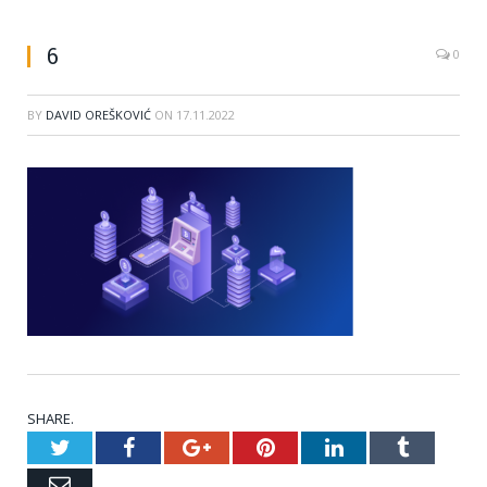
6
0
BY
DAVID OREŠKOVIĆ
ON
17.11.2022
SHARE.
Twitter
Facebook
Google+
Pinterest
LinkedIn
Tumblr
Email