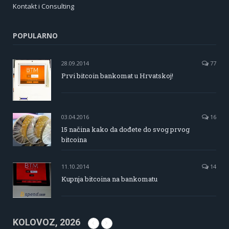
Kontakt i Consulting
POPULARNO
28.09.2014
77
Prvi bitcoin bankomat u Hrvatskoj!
03.04.2016
16
15 načina kako da dođete do svog prvog
bitcoina
11.10.2014
14
Kupnja bitcoina na bankomatu
KOLOVOZ, 2026