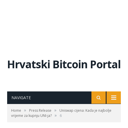
Hrvatski Bitcoin Portal
NAVIGATE
»
»
Home
Press Release
Uniswap cijena: Kada je najbolje
»
vrijeme za kupnju UNI-ja?
6