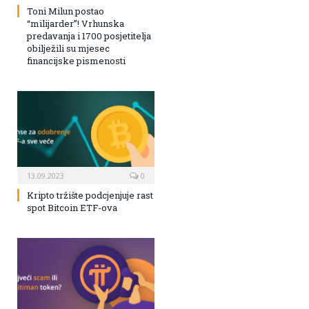
Toni Milun postao
“milijarder”! Vrhunska
predavanja i 1700 posjetitelja
obilježili su mjesec
financijske pismenosti
13.09.2023
0
Kripto tržište podcjenjuje rast
spot Bitcoin ETF-ova