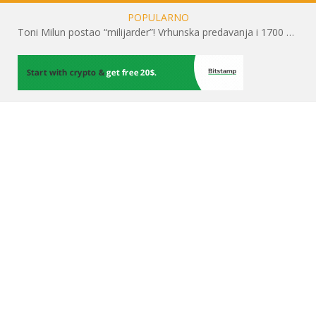
POPULARNO
Toni Milun postao “milijarder”! Vrhunska predavanja i 1700 posjetitelja obilježili su mjesec financijske pismenosti