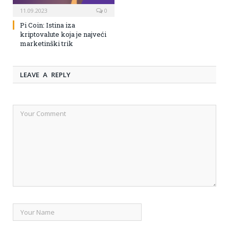
11.09.2023
0
Pi Coin: Istina iza
kriptovalute koja je najveći
marketinški trik
LEAVE A REPLY