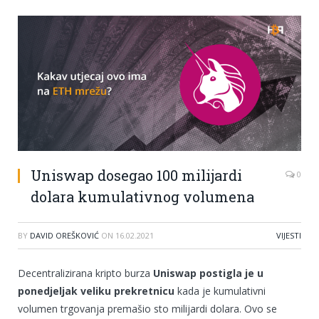
Uniswap dosegao 100 milijardi
0
dolara kumulativnog volumena
BY
DAVID OREŠKOVIĆ
ON
16.02.2021
VIJESTI
Decentralizirana kripto burza
Uniswap postigla je u
ponedjeljak veliku prekretnicu
kada je kumulativni
volumen trgovanja premašio sto milijardi dolara. Ovo se