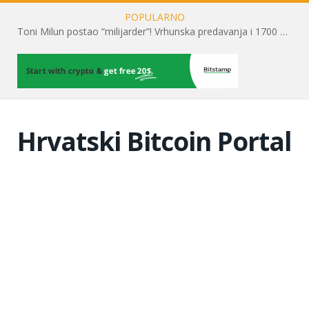
POPULARNO
Toni Milun postao “milijarder”! Vrhunska predavanja i 1700 posjetitelja obilježili su mjesec financijske pismenosti
Hrvatski Bitcoin Portal