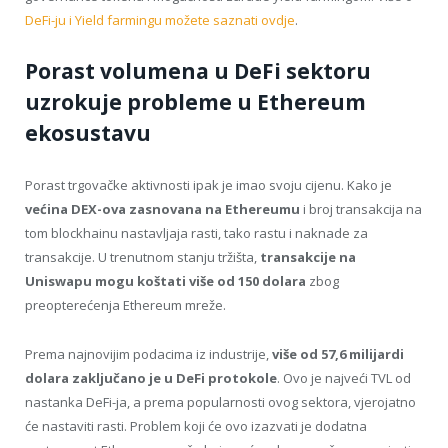
DeFi-ju i Yield farmingu možete saznati ovdje
.
Porast volumena u DeFi sektoru
uzrokuje probleme u Ethereum
ekosustavu
Porast trgovačke aktivnosti ipak je imao svoju cijenu. Kako je
većina DEX-ova zasnovana na Ethereumu
i broj transakcija na
tom blockhainu nastavljaja rasti, tako rastu i naknade za
transakcije. U trenutnom stanju tržišta,
transakcije na
Uniswapu mogu koštati više od 150 dolara
zbog
preopterećenja Ethereum mreže.
Prema najnovijim podacima iz industrije,
više od 57,6 milijardi
dolara zaključano je u
DeFi
protokole
. Ovo je najveći TVL od
nastanka DeFi-ja, a prema popularnosti ovog sektora, vjerojatno
će nastaviti rasti. Problem koji će ovo izazvati je dodatna