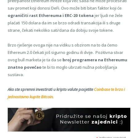
pretrpanost Ethereum mreže koja već sada ne može procesirati
sav promet koji donosi DeFi. Ovo može biti bitan faktor koji će
ograničiti rast Ethereuma i ERC-20 tokena
jer ljudi ne žele
plaćati 150 dolara da im se brzo odradi transakcija ili s druge
strane, čekati nekoliko sati/dana da dobiju svoje tokene.
Brzo rješenje ovoga nije na vidiku s obzirom na to da ćemo
Ethereum 2.0 čekati još sigurno godinu ili dvije. Pozitivna stvar
ovog bull marketa je ta da se
broj programera na Ethereumu
znatno povećao
te bi to moglo ubrzati nužna poboljšanja
sustava.
Ako ste spremni investirati u kripto valute posjetite
Coinbase te brzo i
jednostavno kupite Bitcoin.
indicates required