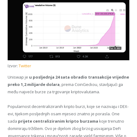
Izvor:
Twitter
Uniswap je
u posljednja 24 sata obradio transakcije vrijedne
preko 1,2 milijarde dolara
, prema CoinGeckou, stavljajući ga
među najveće burze za trgovanje kriptovalutama.
Popularnost decentraliziranih kripto burzi, koje se nazivaju i DEX-
evi, tijekom posljednjih osam mjeseci znatno je porasla. One
sada
prijete centraliziranim kripto burzama
koje trenutno
dominiraju tržištem. Ovo je dijelom zbog brzog usvajanja DeFi
governance tokena i mogućnosti zarade yield farmingom. Više o