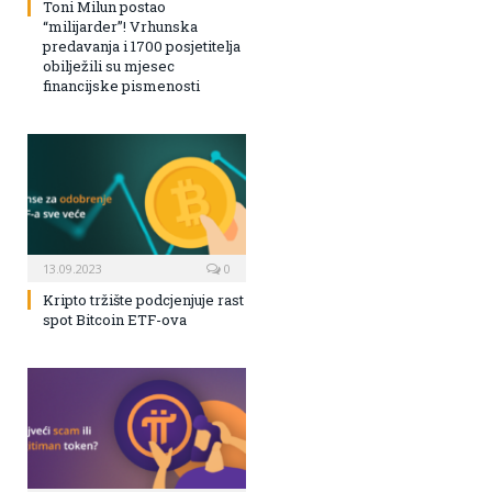
Toni Milun postao
“milijarder”! Vrhunska
predavanja i 1700 posjetitelja
obilježili su mjesec
financijske pismenosti
13.09.2023
0
Kripto tržište podcjenjuje rast
spot Bitcoin ETF-ova