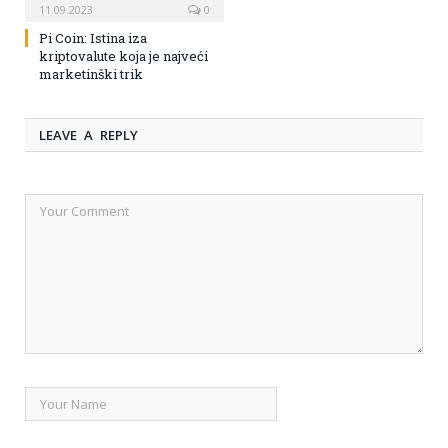
11.09.2023
0
Pi Coin: Istina iza
kriptovalute koja je najveći
marketinški trik
LEAVE A REPLY