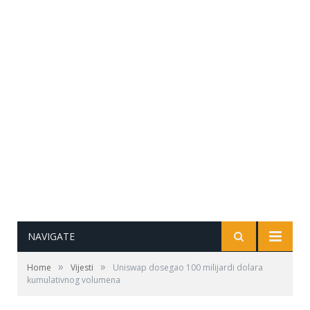
NAVIGATE
»
»
Home
Vijesti
Uniswap dosegao 100 milijardi dolara
kumulativnog volumena