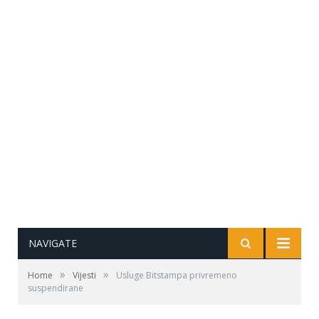
NAVIGATE
»
»
Home
Vijesti
Usluge Bitstampa privremeno
suspendirane