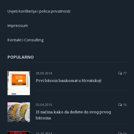
Uvjeti korištenja i polica privatnosti
Impressum
Kontakt i Consulting
POPULARNO
28.09.2014
77
Prvi bitcoin bankomat u Hrvatskoj!
03.04.2016
16
15 načina kako da dođete do svog prvog
bitcoina
11.10.2014
14