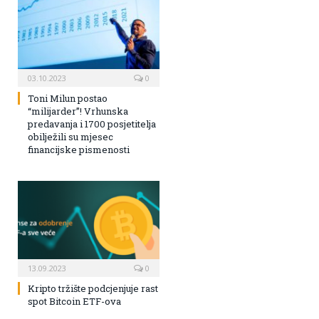
03.10.2023
0
Toni Milun postao
“milijarder”! Vrhunska
predavanja i 1700 posjetitelja
obilježili su mjesec
financijske pismenosti
13.09.2023
0
Kripto tržište podcjenjuje rast
spot Bitcoin ETF-ova