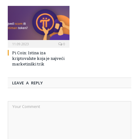
11.09.2023
0
Pi Coin: Istina iza
kriptovalute koja je najveći
marketinški trik
LEAVE A REPLY