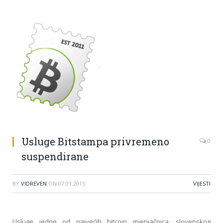
Usluge Bitstampa privremeno
0
suspendirane
BY
VIDREVEN
ON
07.01.2015
VIJESTI
Usluge jedne od najvećih bitcoin mjenjačnica, slovenskog