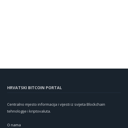
HRVATSKI BITCOIN PORTAL
Centralno mjesto informacija i vijesti iz svijeta Blockchain
tehnologije i kriptovaluta.
O nama