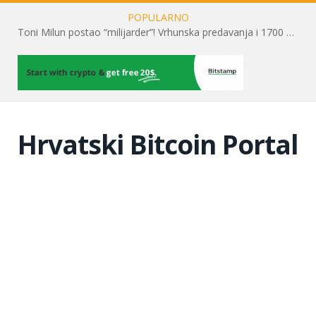
POPULARNO
Toni Milun postao “milijarder”! Vrhunska predavanja i 1700 posjetitelja obilježili su mjesec financijske pismenosti
Hrvatski Bitcoin Portal