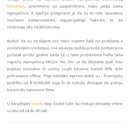
Bitstampa
, privremeno su suspendirane. Kako javlja sama
mjenjačnica, 4. siječnja primjećeno je da su im neki operativni
novčanici kompromitirani, najvjerojatnije hakirani, te da
nedostaje oko 19,000 bitcoina.
Budući da su se klijenti već neko vrijeme žalili na probleme s
povlačenjem sredstava, ova situacija možda previše podsjeća na
početak prošle godine kada se u istim problemima našla tada
najveća mjenjačnica MtGox. No, čini se da Bitstamp ipak nisu
poptuni neznalice te većinu svojih bitcoina, barem 80%, drže
pohranjeno offline. Prije nekoliko mjeseci dobili su i financijsku
podršku od $10,000,000 koja bi im trebala dostajati da pokriju
barem dio nanesene štete.
U današnjem
tweetu
Nejc Kodrič kaže da očekuje Bitstamp online
u roku od 24 do 48 sati.