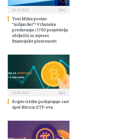
03.10.2023
0
Toni Milun postao
“milijarder”! Vrhunska
predavanja i 1700 posjetitelja
obilježili su mjesec
financijske pismenosti
13.09.2023
0
Kripto tržište podcjenjuje rast
spot Bitcoin ETF-ova