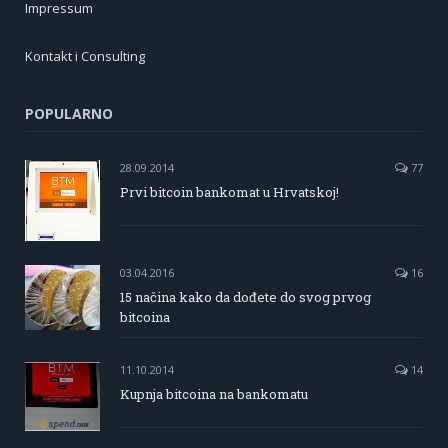
Impressum
Kontakt i Consulting
POPULARNO
28.09.2014
77
Prvi bitcoin bankomat u Hrvatskoj!
03.04.2016
16
15 načina kako da dođete do svog prvog
bitcoina
11.10.2014
14
Kupnja bitcoina na bankomatu