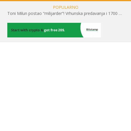
POPULARNO
Toni Milun postao “milijarder”! Vrhunska predavanja i 1700 posjetitelja obilježili su mjesec financijske pismenosti