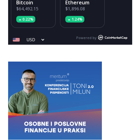
Bitcoin
Ethereum
$64,492.15
$1,896.08
0.22%
1.24%
Powered by