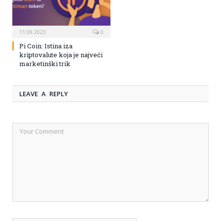
11.09.2023
0
Pi Coin: Istina iza
kriptovalute koja je najveći
marketinški trik
LEAVE A REPLY