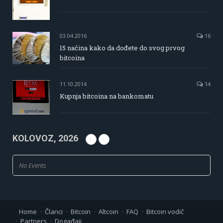
03.04.2016
16
15 načina kako da dođete do svog prvog
bitcoina
11.10.2014
14
Kupnja bitcoina na bankomatu
KOLOVOZ, 2026
No Events
Home
Članci
Bitcoin
Altcoin
FAQ
Bitcoin vodič
Partners
Događaji