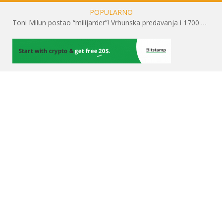
POPULARNO
Toni Milun postao “milijarder”! Vrhunska predavanja i 1700 posjetitelja obilježili su mjesec financijske pismenosti