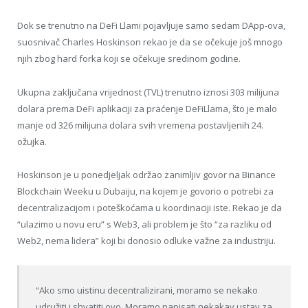
Dok se trenutno na DeFi Llami pojavljuje samo sedam DApp-ova,
suosnivač Charles Hoskinson rekao je da se očekuje još mnogo
njih zbog hard forka koji se očekuje sredinom godine.
Ukupna zaključana vrijednost (TVL) trenutno iznosi 303 milijuna
dolara prema DeFi aplikaciji za praćenje DeFiLlama, što je malo
manje od 326 milijuna dolara svih vremena postavljenih 24.
ožujka.
Hoskinson je u ponedjeljak održao zanimljiv govor na Binance
Blockchain Weeku u Dubaiju, na kojem je govorio o potrebi za
decentralizacijom i poteškoćama u koordinaciji iste. Rekao je da
“ulazimo u novu eru” s Web3, ali problem je što “za razliku od
Web2, nema lidera” koji bi donosio odluke važne za industriju.
“Ako smo uistinu decentralizirani, moramo se nekako
udružiti i shvatiti ovo. Moramo napisati nekakav ustav za