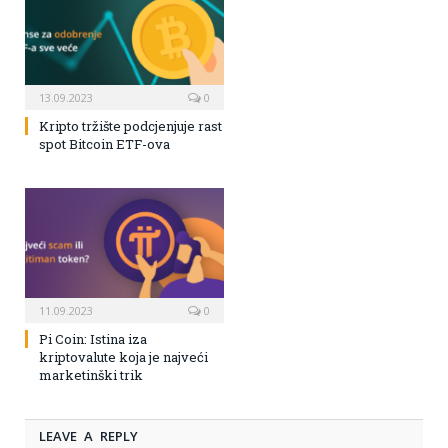
13.09.2023
0
Kripto tržište podcjenjuje rast
spot Bitcoin ETF-ova
11.09.2023
0
Pi Coin: Istina iza
kriptovalute koja je najveći
marketinški trik
LEAVE A REPLY