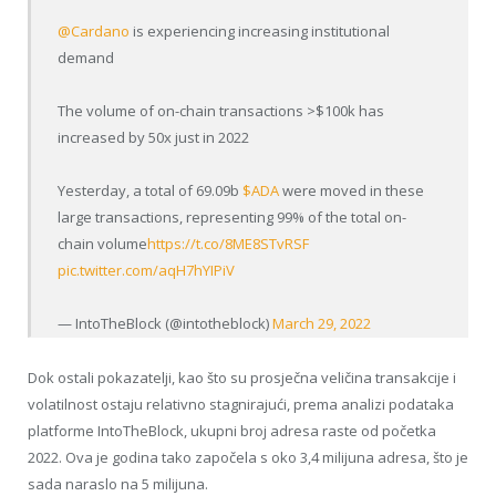
@Cardano
is experiencing increasing institutional
demand
The volume of on-chain transactions >$100k has
increased by 50x just in 2022
Yesterday, a total of 69.09b
$ADA
were moved in these
large transactions, representing 99% of the total on-
chain volume
https://t.co/8ME8STvRSF
pic.twitter.com/aqH7hYIPiV
— IntoTheBlock (@intotheblock)
March 29, 2022
Dok ostali pokazatelji, kao što su prosječna veličina transakcije i
volatilnost ostaju relativno stagnirajući, prema analizi podataka
platforme IntoTheBlock, ukupni broj adresa raste od početka
2022. Ova je godina tako započela s oko 3,4 milijuna adresa, što je
sada naraslo na 5 milijuna.