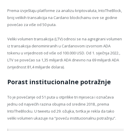
Prema izvještaju platforme za analizu kriptovaluta, IntoTheBlock,
broj velikih transakcija na Cardano blockchainu ove se godine
povećao za više od 50 puta.
Veliki volumen transakcija (LTV) odnosi se na agregirani volumen
iz transakcija denominiranih u Cardanovom izvornom ADA
tokenu u vrijednosti od više od 100.000 USD. Od 1. siječnja 2022.,
LTV se povećao sa 1,35 milijardi ADA dnevno na 69 milijardi ADA
(vrijednost 81,4 milijarde dolara).
Porast institucionalne potražnje
To je povećanje od 51 puta u otprilike tri mjeseca i označava
jednu od najvećih razina obujma od sredine 2018., prema
IntoTheBlocku. U tweetu od 29. ožujka, tvrtka je rekla da tako
veliki volumen ukazuje na “poveću institucionalnu potražnju”.