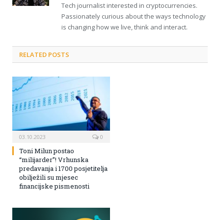
Tech journalist interested in cryptocurrencies.
Passionately curious about the ways technology
is changing how we live, think and interact.
RELATED POSTS
03.10.2023
0
Toni Milun postao
“milijarder”! Vrhunska
predavanja i 1700 posjetitelja
obilježili su mjesec
financijske pismenosti