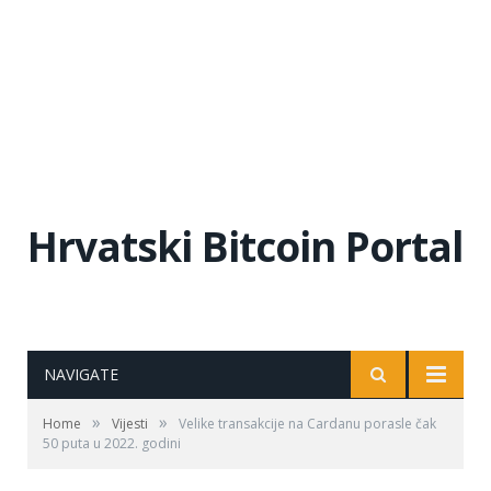
Hrvatski Bitcoin Portal
NAVIGATE
»
»
Home
Vijesti
Velike transakcije na Cardanu porasle čak
50 puta u 2022. godini