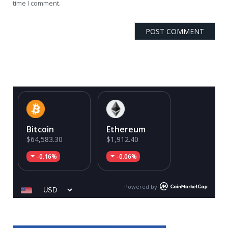
time I comment.
Bitcoin
Ethereum
$64,583.30
$1,912.40
-0.16%
-0.06%
Powered by