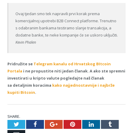
Ovaj tjedan smo tek napravili prvi korak prema
komercijalnoj upotrebi B2B Connect platforme. Trenutno
s odabranim bankama testiramo slanje transakcija, a
dodatne banke, te neke kompanije će se uskoro uključiti.
Kevin Phalen
Pridružite se
Telegram kanalu od Hrvatskog BItcoin
Portala
i ne propustite niti jedan članak. A a
ko ste spremni
investirati u kripto valute pogledajte naš članak
sa detaljnim koracima
kako najjednostavnije i najbrže
kupiti Bitcoin
.
SHARE.
Twitter
Facebook
Google+
Pinterest
LinkedIn
Tumblr