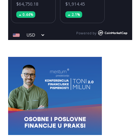
$64,750.18
$1,914.45
0.44%
2.1%
Powered by