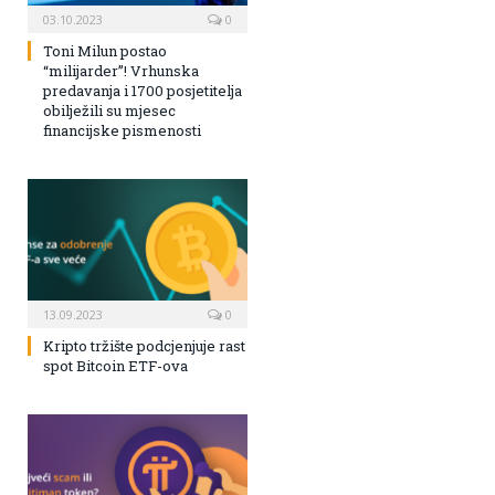
03.10.2023
0
Toni Milun postao
“milijarder”! Vrhunska
predavanja i 1700 posjetitelja
obilježili su mjesec
financijske pismenosti
13.09.2023
0
Kripto tržište podcjenjuje rast
spot Bitcoin ETF-ova