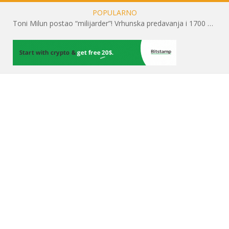
POPULARNO
Toni Milun postao “milijarder”! Vrhunska predavanja i 1700 posjetitelja obilježili su mjesec financijske pismenosti