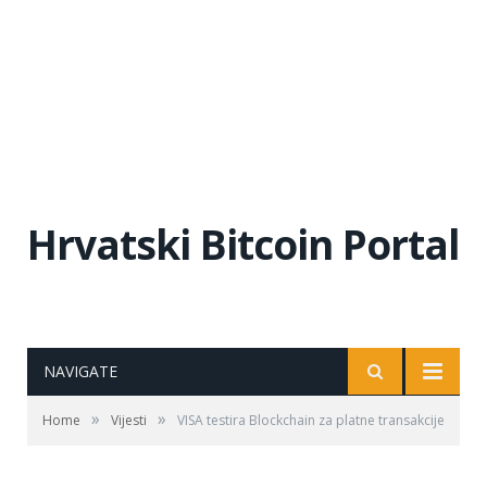
Hrvatski Bitcoin Portal
NAVIGATE
»
»
Home
Vijesti
VISA testira Blockchain za platne transakcije