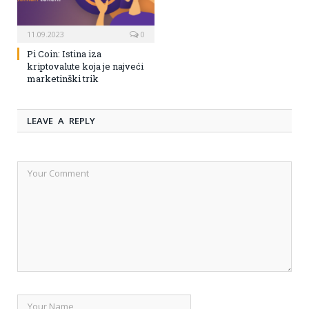
11.09.2023
0
Pi Coin: Istina iza
kriptovalute koja je najveći
marketinški trik
LEAVE A REPLY