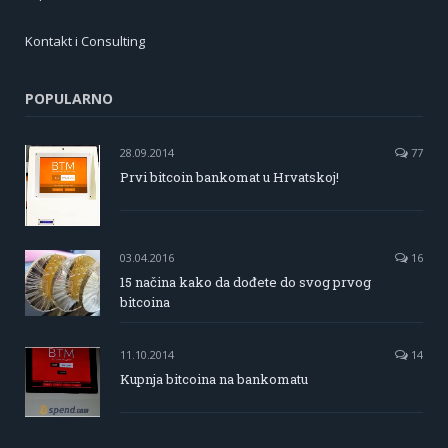
Kontakt i Consulting
POPULARNO
28.09.2014
77
Prvi bitcoin bankomat u Hrvatskoj!
03.04.2016
16
15 načina kako da dođete do svog prvog
bitcoina
11.10.2014
14
Kupnja bitcoina na bankomatu