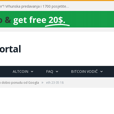
Toni Milun postao “milijarder”! Vrhunska predavanja i 1700 posjetitelja obilježili su mjesec financijske pismenosti
ortal
ALTCOIN
FAQ
BITCOIN VODIČ
»
rin dobio ponudu od Googla
eth 23 05 18