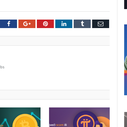
tter
Facebook
Google+
Pinterest
LinkedIn
Tumblr
Email
abs