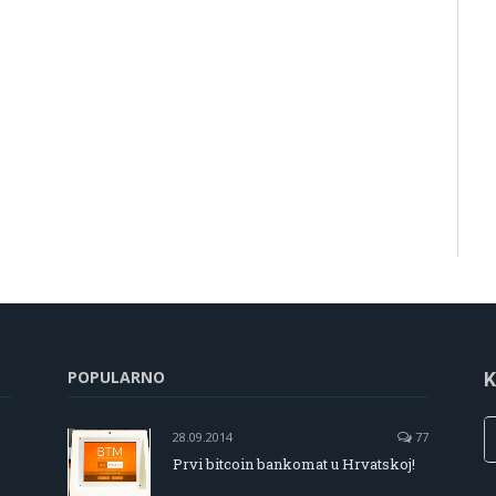
POPULARNO
K
28.09.2014
77
Prvi bitcoin bankomat u Hrvatskoj!