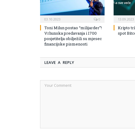
03.10.2023
0
13.09.2023
Toni Milun postao “milijarder”!
Kripto tr
Vrhunska predavanja i 1700
spot Bit
posjetitelja obilježili su mjesec
financijske pismenosti
LEAVE A REPLY