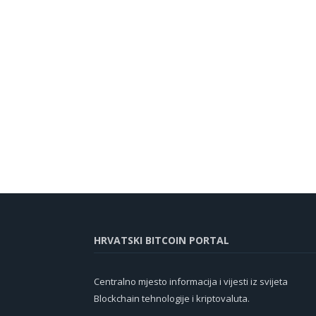
HRVATSKI BITCOIN PORTAL
Centralno mjesto informacija i vijesti iz svijeta
Blockchain tehnologije i kriptovaluta.