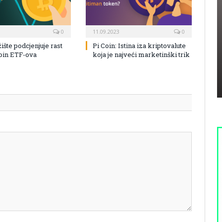
0
11.09.2023
0
žište podcjenjuje rast
Pi Coin: Istina iza kriptovalute
coin ETF-ova
koja je najveći marketinški trik