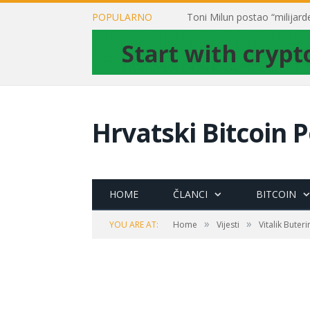
POPULARNO
Hrvatski Bitcoin P
HOME
ČLANCI
BITCOIN
»
»
YOU ARE AT:
Home
Vijesti
Vitalik Bute