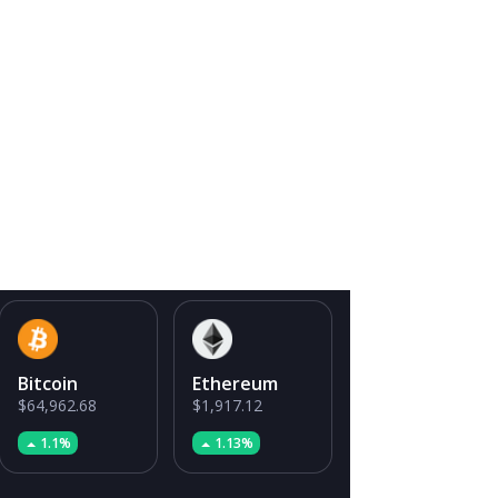
Bitcoin
Ethereum
$64,962.68
$1,917.12
1.1%
1.13%