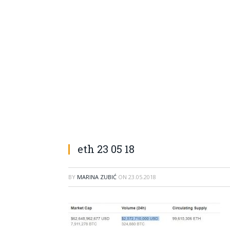
eth 23 05 18
BY
MARINA ZUBIĆ
ON
23.05.2018