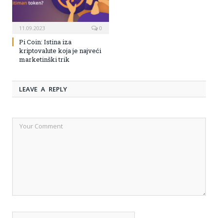
11.09.2023
0
Pi Coin: Istina iza
kriptovalute koja je najveći
marketinški trik
LEAVE A REPLY