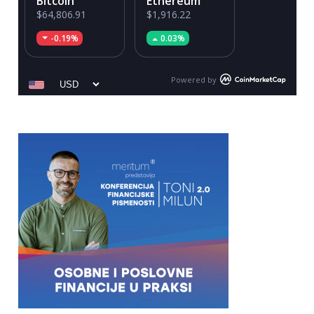
Bitcoin
Ethereum
$64,806.91
$1,916.22
-0.19%
0.03%
Powered by