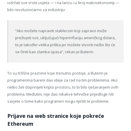
izdržati sve vrste uvjeta — i na lancu i u široj makroekonomiji —
bilo revolucionarno za industriju:
“Ako možete napraviti stablecoin koji zapravo može
preživjeti sve, uključujući hiperinflaciju američkog dolara,
to je također velika prilika jer možete stvoriti nešto što će
se činiti kao slamka spasa”, rekao je Buterin.
To su tržišne praznine koje trenutno postoje, a Buterin je
programerima barem dao ideje za rad na tim problemima. Ako
netko želi doprinijeti kripto prostoru, to bi bilo rješavanjem ovih
problema. Međutim, nije dao nikakve tehničke prijedloge niti
savjete o tome kako programeri mogu riješiti te probleme.
Prijave na web stranice koje pokreće
Ethereum