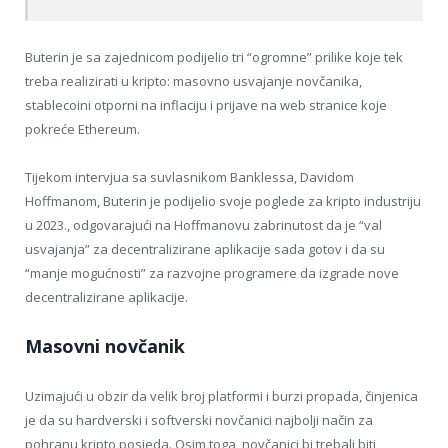
Buterin je sa zajednicom podijelio tri “ogromne” prilike koje tek
treba realizirati u kripto: masovno usvajanje novčanika,
stablecoini otporni na inflaciju i prijave na web stranice koje
pokreće Ethereum.
Tijekom intervjua sa suvlasnikom Banklessa, Davidom
Hoffmanom, Buterin je podijelio svoje poglede za kripto industriju
u 2023., odgovarajući na Hoffmanovu zabrinutost da je “val
usvajanja” za decentralizirane aplikacije sada gotov i da su
“manje mogućnosti” za razvojne programere da izgrade nove
decentralizirane aplikacije.
Masovni novčanik
Uzimajući u obzir da velik broj platformi i burzi propada, činjenica
je da su hardverski i softverski novčanici najbolji način za
pohranu kripto posjeda. Osim toga, novčanici bi trebali biti