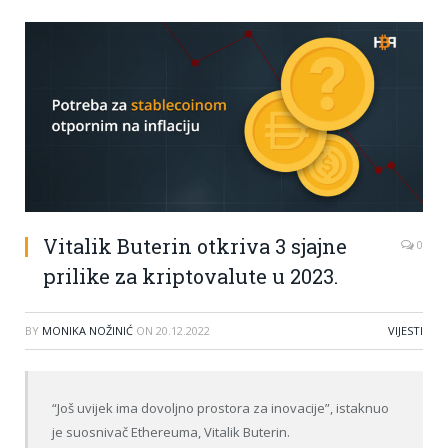
Vitalik Buterin otkriva 3 sjajne
0
prilike za kriptovalute u 2023.
BY
MONIKA NOŽINIĆ
ON
20.12.2022
VIJESTI
“Još uvijek ima dovoljno prostora za inovacije”, istaknuo
je suosnivač Ethereuma, Vitalik Buterin.