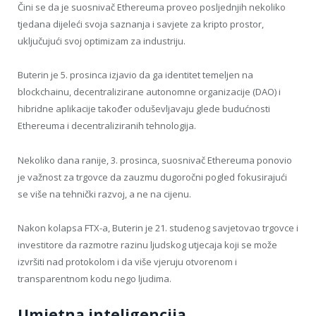
Čini se da je suosnivač Ethereuma proveo posljednjih nekoliko
tjedana dijeleći svoja saznanja i savjete za kripto prostor,
uključujući svoj optimizam za industriju.
Buterin je 5. prosinca izjavio da ga identitet temeljen na
blockchainu, decentralizirane autonomne organizacije (DAO) i
hibridne aplikacije također oduševljavaju glede budućnosti
Ethereuma i decentraliziranih tehnologija.
Nekoliko dana ranije, 3. prosinca, suosnivač Ethereuma ponovio
je važnost za trgovce da zauzmu dugoročni pogled fokusirajući
se više na tehnički razvoj, a ne na cijenu.
Nakon kolapsa FTX-a, Buterin je 21. studenog savjetovao trgovce i
investitore da razmotre razinu ljudskog utjecaja koji se može
izvršiti nad protokolom i da više vjeruju otvorenom i
transparentnom kodu nego ljudima.
Umjetna inteligencija