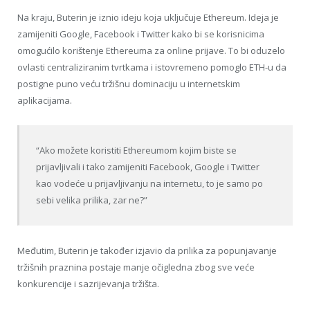
Na kraju, Buterin je iznio ideju koja uključuje Ethereum. Ideja je
zamijeniti Google, Facebook i Twitter kako bi se korisnicima
omogućilo korištenje Ethereuma za online prijave. To bi oduzelo
ovlasti centraliziranim tvrtkama i istovremeno pomoglo ETH-u da
postigne puno veću tržišnu dominaciju u internetskim
aplikacijama.
“Ako možete koristiti Ethereumom kojim biste se
prijavljivali i tako zamijeniti Facebook, Google i Twitter
kao vodeće u prijavljivanju na internetu, to je samo po
sebi velika prilika, zar ne?”
Međutim, Buterin je također izjavio da prilika za popunjavanje
tržišnih praznina postaje manje očigledna zbog sve veće
konkurencije i sazrijevanja tržišta.