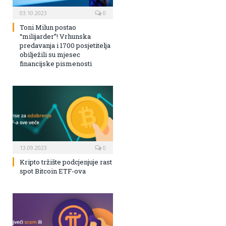
03.10.2023
0
Toni Milun postao
“milijarder”! Vrhunska
predavanja i 1700 posjetitelja
obilježili su mjesec
financijske pismenosti
13.09.2023
0
Kripto tržište podcjenjuje rast
spot Bitcoin ETF-ova