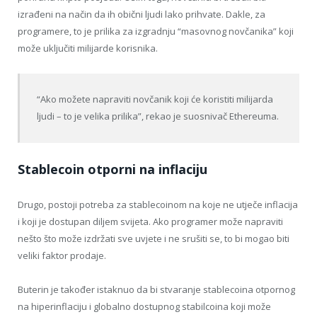
izrađeni na način da ih obični ljudi lako prihvate. Dakle, za
programere, to je prilika za izgradnju “masovnog novčanika” koji
može uključiti milijarde korisnika.
“Ako možete napraviti novčanik koji će koristiti milijarda
ljudi – to je velika prilika”, rekao je suosnivač Ethereuma.
Stablecoin otporni na inflaciju
Drugo, postoji potreba za stablecoinom na koje ne utječe inflacija
i koji je dostupan diljem svijeta. Ako programer može napraviti
nešto što može izdržati sve uvjete i ne srušiti se, to bi mogao biti
veliki faktor prodaje.
Buterin je također istaknuo da bi stvaranje stablecoina otpornog
na hiperinflaciju i globalno dostupnog stabilcoina koji može