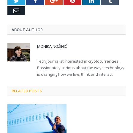
Twitter
Facebook
Google+
Pinterest
LinkedIn
Tumblr
Email
ABOUT AUTHOR
MONIKA NOŽINIĆ
Tech journalist interested in cryptocurrencies.
Passionately curious about the ways technology
is changing how we live, think and interact.
RELATED POSTS