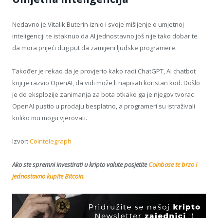
Nedavno je Vitalik Buterin iznio i svoje mišljenje o umjetnoj
inteligenciji te istaknuo da AI jednostavno još nije tako dobar te
da mora prijeći dug put da zamijeni ljudske programere.
Također je rekao da je provjerio kako radi ChatGPT, AI chatbot
koji je razvio OpenAI, da vidi može li napisati koristan kod. Došlo
je do eksplozije zanimanja za bota otkako ga je njegov tvorac
OpenAI pustio u prodaju besplatno, a programeri su istraživali
koliko mu mogu vjerovati.
Izvor:
Cointelegraph
Ako ste spremni investirati u kripto valute posjetite
Coinbase te brzo i
jednostavno kupite Bitcoin.