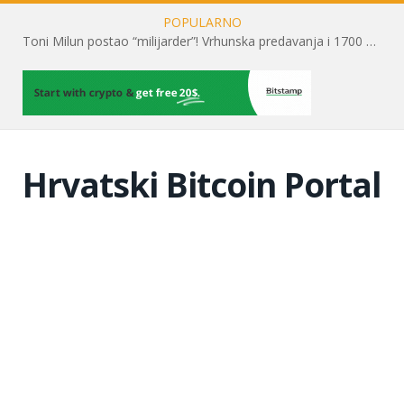
POPULARNO
Toni Milun postao “milijarder”! Vrhunska predavanja i 1700 posjetitelja obilježili su mjesec financijske pismenosti
Hrvatski Bitcoin Portal