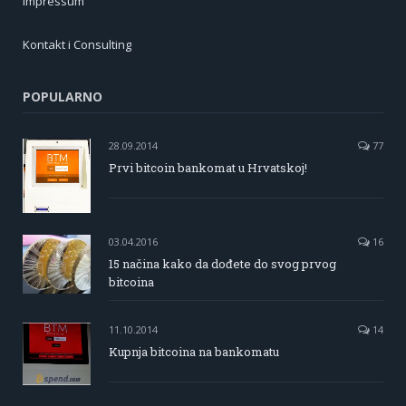
Impressum
Kontakt i Consulting
POPULARNO
28.09.2014
77
Prvi bitcoin bankomat u Hrvatskoj!
03.04.2016
16
15 načina kako da dođete do svog prvog
bitcoina
11.10.2014
14
Kupnja bitcoina na bankomatu