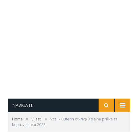
NAVIGATE
»
»
Home
Vijesti
Vitalik Buterin otkriva 3 sjajne prilike za
kriptovalute u 2023.