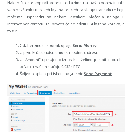
Nakon što ste kopirali adresu, odlazimo na naš blockchain.info
web novčanik i tu slijedi lagana procedura slanja transakcije koju
možemo usporediti sa nekom klasikom plaćanja naloga u
Internet bankarstvu. Taj proces će se odviti u 4 lagana koraka, a
to su:
Odaberemo u izbornik opciju
Send Money
U prvu kučicu upisujemo (zalijepimo) adresu
U “Amount” upisujemo iznos koji želimo poslati (mora biti
točan) u našem slučaju 0.0334 BTC
Šaljemo uplatu pritiskom na gumbić
Send Payment