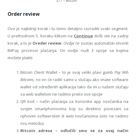
S11 – Bitcoin
Order review
Ovo je najbitniji korak i tu ćemo detaljno razraditi svaki segment.
U prethodnom 5. koraku klikom na
Continue
došli ste na zadnji
korak, a to je
Oreder review.
Ovdje će sustav automatski otvoriti
BitPay procesor plaćanja. On ovdje nudi 3 opcije sa kojima
možete platiti:
Bitcoin Client Wallet – to je ovaj veliki plavi gumb
Pay Wih
Bitcoins,
no on će raditi samo u slučaju ako imate software
wallet od određenih aplikacija tako da mi u našem slučaju
sa web walletom ne radimo preko ove opcije
QR kod – način plaćanja za korisnike app novčanika na
svojim smartphonovima koji su direktno povezani sa
njihovim softwerskim ili web novčanicima (isto ne radimo
ovu metodu).
Bitcoin adresa – odlučili smo se za ovaj način