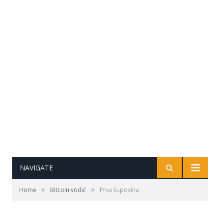
NAVIGATE
»
»
Home
Bitcoin vodič
Prva kupovina