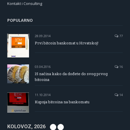
Kontakt i Consulting
POPULARNO
28.09.2014
77
Prvi bitcoin bankomat u Hrvatskoj!
03.04.2016
16
15 načina kako da dođete do svog prvog
bitcoina
11.10.2014
14
Kupnja bitcoina na bankomatu
KOLOVOZ, 2026