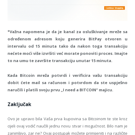
*Važna napomena je da je kanal za osluškivanje mreže sa
određenom adresom koju generira BitPay otvoren u
intervalu od 15 minuta tako da nakon toga transakciju
nećete moći više izvršiti već morate ponoviti proces. Imajte
to na umu te završite transakciju unutar 15 minuta.
Kada Bitcoin mreža potvrdi i verificira vašu transakciju
dobit ćete mail sa računom i potvrdom da ste uspješno
naručili i platili svoju prvu „I need a BITCOIN“ majicu.
Zaključak
Ovo je upravo bila Vaša prva kupovina sa Bitcoinom te ste kroz
cijeli ovaj vodič naučili jednu novu stvar i mogućnost. Bilo nam je
zanimljivo, zar ne? Ovaj postupak možete primijeniti i na različite