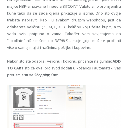
majice HBP-a nazvane !I need a BITCOIN“. Valutu smo promijenili u
kune tako da se sada cijena prikazuje u istima. Ono što ovdje
trebate napraviti, kao i u svakom drugom webshopu, jest da
odaberete veličinu ( S, M, L, XL ) i količinu koju želite kupiti, a to
sada ovisi potpuno o vama. Također vam savjetujemo da
“scrollate“ niže mišem do
DETAILS
sekcije gdje možete pročitati
više o samoj majici i načinima pošiljke i kupovine.
Nakon što ste odabrali veličinu i količinu, pritisnite na gumbić
ADD
TO CART
što će ovaj proizvod dodati u košaricu i automatski vas
preusmjeriti na
Shopping Cart.