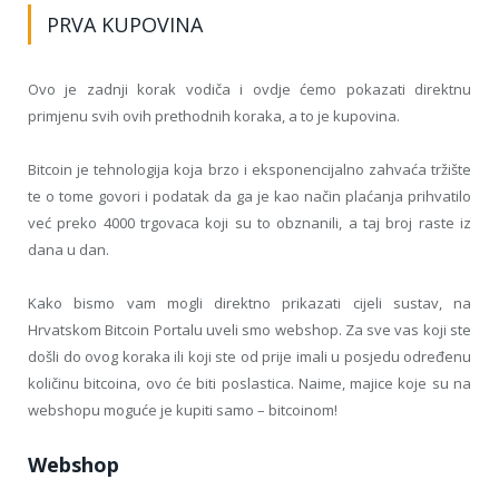
PRVA KUPOVINA
Ovo je zadnji korak vodiča i ovdje ćemo pokazati direktnu
primjenu svih ovih prethodnih koraka, a to je kupovina.
Bitcoin je tehnologija koja brzo i eksponencijalno zahvaća tržište
te o tome govori i podatak da ga je kao način plaćanja prihvatilo
već preko 4000 trgovaca koji su to obznanili, a taj broj raste iz
dana u dan.
Kako bismo vam mogli direktno prikazati cijeli sustav, na
Hrvatskom Bitcoin Portalu uveli smo webshop. Za sve vas koji ste
došli do ovog koraka ili koji ste od prije imali u posjedu određenu
količinu bitcoina, ovo će biti poslastica. Naime, majice koje su na
webshopu moguće je kupiti samo – bitcoinom!
Webshop