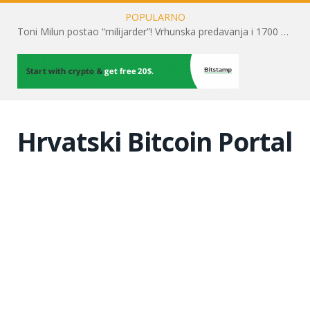
POPULARNO
Toni Milun postao “milijarder”! Vrhunska predavanja i 1700 posjetitelja obilježili su mjesec financijske pismenosti
Hrvatski Bitcoin Portal