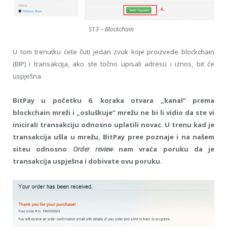
S13 – Blockchain
U tom trenutku ćete čuti jedan zvuk koje proizvede blockchain
(BIP) i transakcija, ako ste točno upisali adresu i iznos, bit će
uspješna.
BitPay u početku 6. koraka otvara „kanal“ prema
blockchain mreži i „osluškuje“ mrežu ne bi li vidio da ste vi
inicirali transakciju odnosno uplatili novac. U trenu kad je
transakcija ušla u mrežu, BitPay pree poznaje i na našem
siteu odnosno
Order review
nam vraća poruku da je
transakcija uspješna i dobivate ovu poruku.