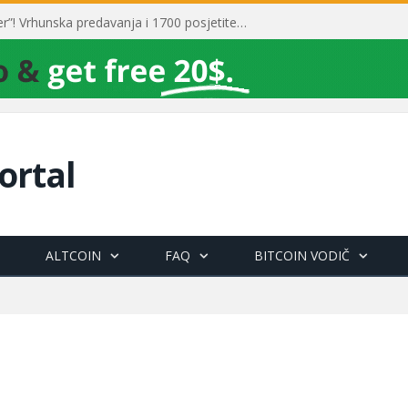
Toni Milun postao “milijarder”! Vrhunska predavanja i 1700 posjetitelja obilježili su mjesec financijske pismenosti
ortal
ALTCOIN
FAQ
BITCOIN VODIČ