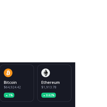
Bitcoin
Ethereum
$64,924.42
$1,913.78
1%
0.62%