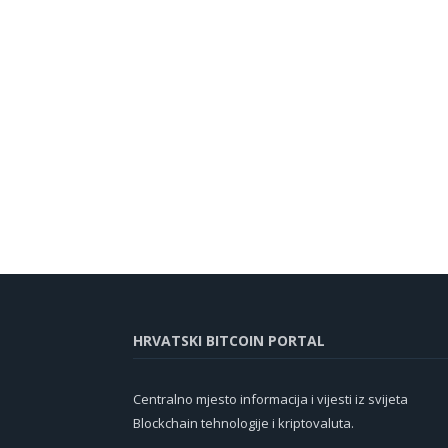
HRVATSKI BITCOIN PORTAL
Centralno mjesto informacija i vijesti iz svijeta
Blockchain tehnologije i kriptovaluta.