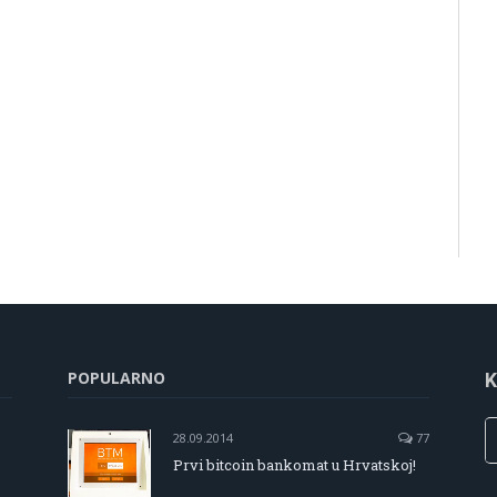
POPULARNO
K
28.09.2014
77
Prvi bitcoin bankomat u Hrvatskoj!