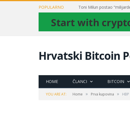
POPULARNO
Hrvatski Bitcoin P
HOME
ČLANCI
BITCOIN
»
»
YOU ARE AT:
Home
Prva kupovina
HBP