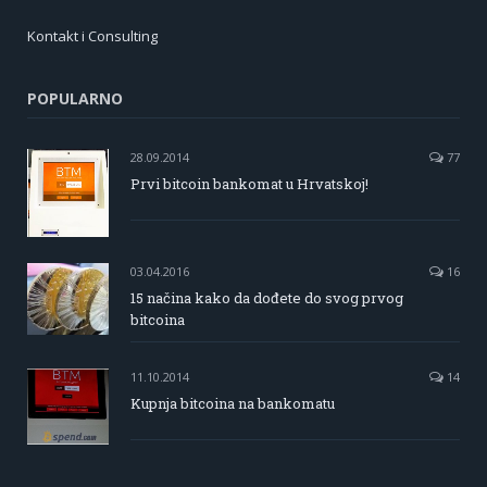
Kontakt i Consulting
POPULARNO
28.09.2014
77
Prvi bitcoin bankomat u Hrvatskoj!
03.04.2016
16
15 načina kako da dođete do svog prvog
bitcoina
11.10.2014
14
Kupnja bitcoina na bankomatu