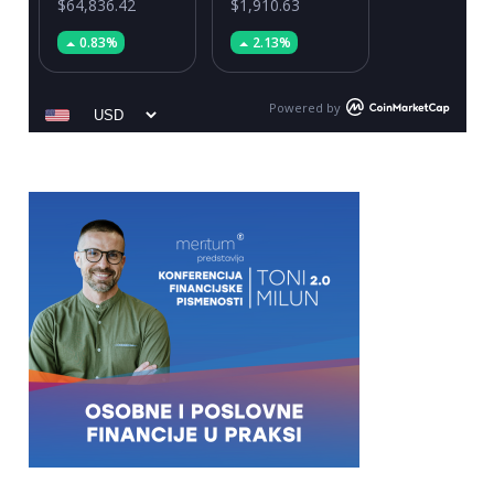
$64,836.42
$1,910.63
0.83%
2.13%
Powered by