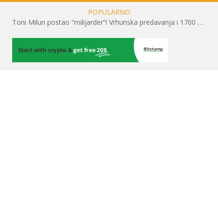
POPULARNO
Toni Milun postao “milijarder”! Vrhunska predavanja i 1700 posjetitelja obilježili su mjesec financijske pismenosti