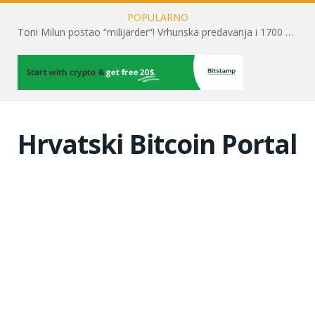
POPULARNO
Toni Milun postao “milijarder”! Vrhunska predavanja i 1700 posjetitelja obilježili su mjesec financijske pismenosti
Hrvatski Bitcoin Portal