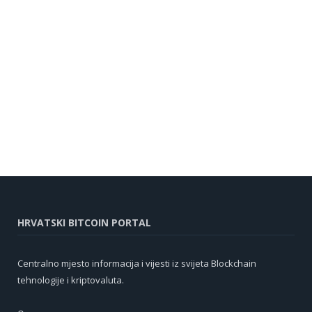
HRVATSKI BITCOIN PORTAL
Centralno mjesto informacija i vijesti iz svijeta Blockchain
tehnologije i kriptovaluta.