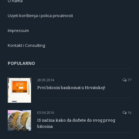
O nama
Uvjeti korištenja i polica privatnosti
Impressum
Kontakt i Consulting
POPULARNO
28.09.2014
77
Prvi bitcoin bankomat u Hrvatskoj!
03.04.2016
16
15 načina kako da dođete do svog prvog
bitcoina