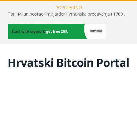
POPULARNO
Toni Milun postao “milijarder”! Vrhunska predavanja i 1700 posjetitelja obilježili su mjesec financijske pismenosti
Hrvatski Bitcoin Portal