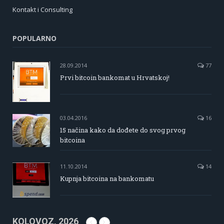
Kontakt i Consulting
POPULARNO
28.09.2014
77
Prvi bitcoin bankomat u Hrvatskoj!
03.04.2016
16
15 načina kako da dođete do svog prvog
bitcoina
11.10.2014
14
Kupnja bitcoina na bankomatu
KOLOVOZ, 2026