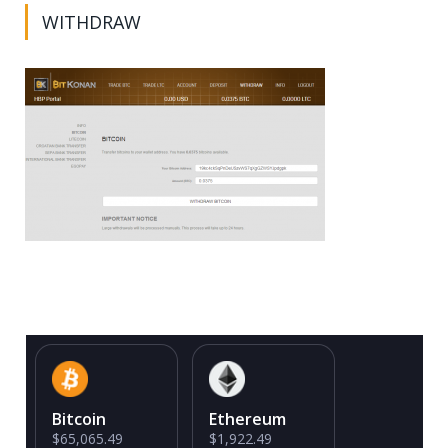
WITHDRAW
Bitcoin
Ethereum
$65,065.49
$1,922.49