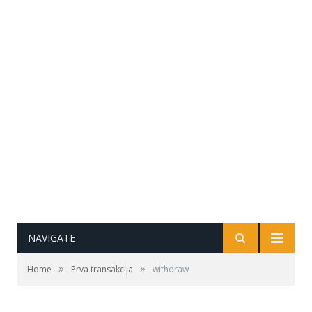
NAVIGATE
»
»
Home
Prva transakcija
withdraw