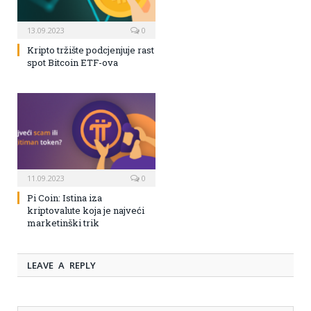
13.09.2023
0
Kripto tržište podcjenjuje rast
spot Bitcoin ETF-ova
11.09.2023
0
Pi Coin: Istina iza
kriptovalute koja je najveći
marketinški trik
LEAVE A REPLY