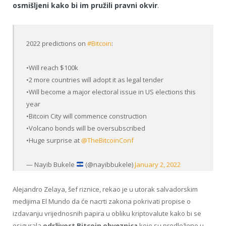
osmišljeni kako bi im pružili pravni okvir
.
2022 predictions on
#Bitcoin
:
•Will reach $100k
•2 more countries will adopt it as legal tender
•Will become a major electoral issue in US elections this
year
•Bitcoin City will commence construction
•Volcano bonds will be oversubscribed
•Huge surprise at
@TheBitcoinConf
— Nayib Bukele
(@nayibbukele)
January 2, 2022
Alejandro Zelaya, šef riznice, rekao je u utorak salvadorskim
medijima El Mundo da će nacrti zakona pokrivati ​​propise o
izdavanju vrijednosnih papira u obliku kriptovalute kako bi se
osigurala
održivost Bitcoin obveznica
koje su predložene u