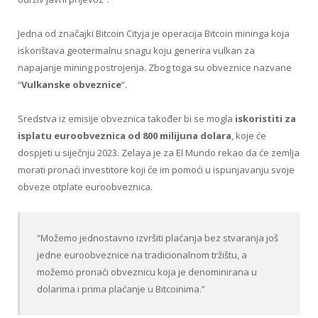
Jedna od značajki Bitcoin Cityja je operacija Bitcoin mininga koja
iskorištava geotermalnu snagu koju generira vulkan za
napajanje mining postrojenja. Zbog toga su obveznice nazvane
“
Vulkanske obveznice
“.
Sredstva iz emisije obveznica također bi se mogla
iskoristiti za
isplatu euroobveznica od 800 milijuna dolara
, koje će
dospjeti u siječnju 2023. Zelaya je za El Mundo rekao da će zemlja
morati pronaći investitore koji će im pomoći u ispunjavanju svoje
obveze otplate euroobveznica.
“Možemo jednostavno izvršiti plaćanja bez stvaranja još
jedne euroobveznice na tradicionalnom tržištu, a
možemo pronaći obveznicu koja je denominirana u
dolarima i prima plaćanje u Bitcoinima.”