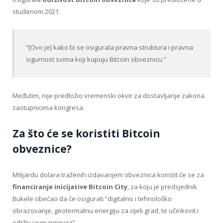
studenom 2021.
“[Ovo je] kako bi se osigurala pravna struktura i pravna
sigurnost svima koji kupuju Bitcoin obveznicu.”
Međutim, nije predložio vremenski okvir za dostavljanje zakona
zastupnicima kongresa.
Za što će se koristiti Bitcoin
obveznice?
Milijardu dolara traženih izdavanjem obveznica koristit će se za
financiranje inicijative Bitcoin City
, za koju je predsjednik
Bukele obećao da će osigurati “digitalno i tehnološko
obrazovanje, geotermalnu energiju za cijeli grad, te učinkovit i
održiv javni prijevoz”.