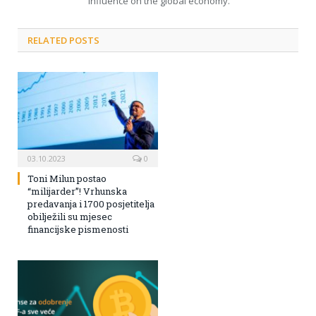
influence on the global economy.
RELATED POSTS
03.10.2023
0
Toni Milun postao
“milijarder”! Vrhunska
predavanja i 1700 posjetitelja
obilježili su mjesec
financijske pismenosti