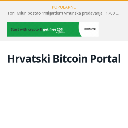
POPULARNO
Toni Milun postao “milijarder”! Vrhunska predavanja i 1700 posjetitelja obilježili su mjesec financijske pismenosti
Hrvatski Bitcoin Portal