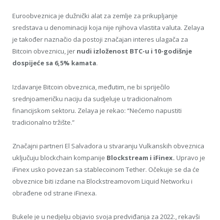
Euroobveznica je dužnički alat za zemlje za prikupljanje
sredstava u denominaciji koja nije njihova vlastita valuta. Zelaya
je također naznačio da postoji značajan interes ulagača za
Bitcoin obveznicu, jer
nudi izloženost BTC-u i 10-godišnje
dospijeće sa 6,5% kamata
.
Izdavanje Bitcoin obveznica, međutim, ne bi spriječilo
srednjoameričku naciju da sudjeluje u tradicionalnom
financijskom sektoru. Zelaya je rekao: “Nećemo napustiti
tradicionalno tržište.”
Značajni partneri El Salvadora u stvaranju Vulkanskih obveznica
uključuju blockchain kompanije
Blockstream i iFinex.
Upravo je
iFinex usko povezan sa stablecoinom Tether. Očekuje se da će
obveznice biti izdane na Blockstreamovom Liquid Networku i
obrađene od strane iFinexa.
Bukele je u nedjelju objavio svoja predviđanja za 2022., rekavši