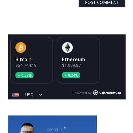
Bitcoin
Ethereum
$64,744.19
$1,909.87
0.57%
0.24%
Powered by