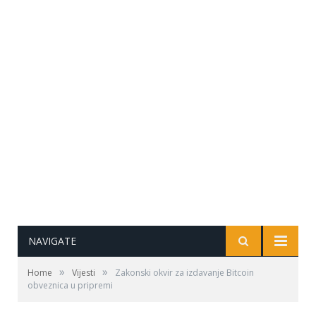
NAVIGATE
»
»
Home
Vijesti
Zakonski okvir za izdavanje Bitcoin
obveznica u pripremi