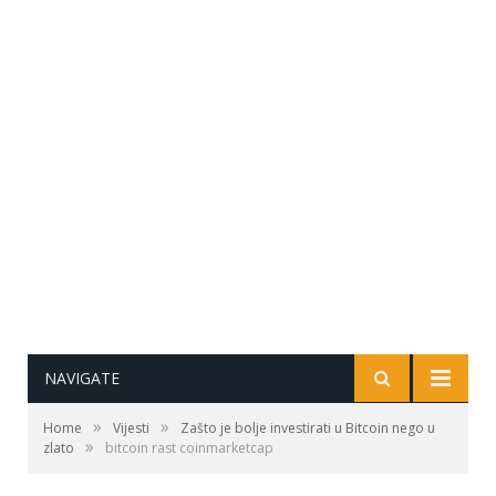
NAVIGATE
»
»
Home
Vijesti
Zašto je bolje investirati u Bitcoin nego u
»
zlato
bitcoin rast coinmarketcap