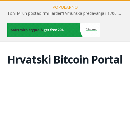
POPULARNO
Toni Milun postao “milijarder”! Vrhunska predavanja i 1700 posjetitelja obilježili su mjesec financijske pismenosti
Hrvatski Bitcoin Portal