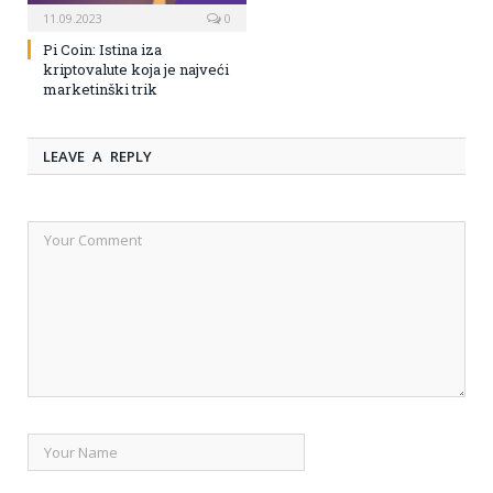
11.09.2023
0
Pi Coin: Istina iza
kriptovalute koja je najveći
marketinški trik
LEAVE A REPLY