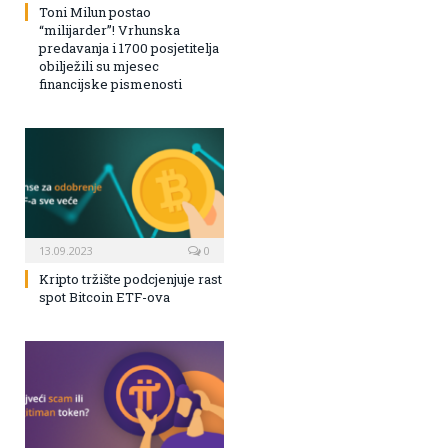
Toni Milun postao
“milijarder”! Vrhunska
predavanja i 1700 posjetitelja
obilježili su mjesec
financijske pismenosti
13.09.2023
0
Kripto tržište podcjenjuje rast
spot Bitcoin ETF-ova