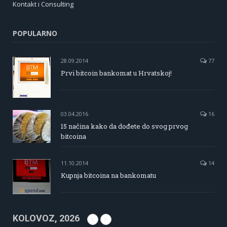
Kontakt i Consulting
POPULARNO
28.09.2014
77
Prvi bitcoin bankomat u Hrvatskoj!
03.04.2016
16
15 načina kako da dođete do svog prvog
bitcoina
11.10.2014
14
Kupnja bitcoina na bankomatu
KOLOVOZ, 2026