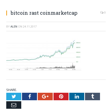
bitcoin rast coinmarketcap
0
BY
ALEN
ON
24.11.2017
SHARE.
Twitter
Facebook
Google+
Pinterest
LinkedIn
Tumblr
Email