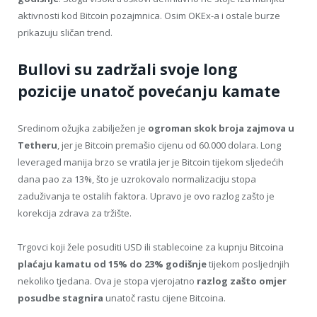
aktivnosti kod Bitcoin pozajmnica. Osim OKEx-a i ostale burze
prikazuju sličan trend.
Bullovi su zadržali svoje long
pozicije unatoč povećanju kamate
Sredinom ožujka zabilježen je
ogroman skok broja zajmova u
Tetheru
, jer je Bitcoin premašio cijenu od 60.000 dolara. Long
leveraged manija brzo se vratila jer je Bitcoin tijekom sljedećih
dana pao za 13%, što je uzrokovalo normalizaciju stopa
zaduživanja te ostalih faktora. Upravo je ovo razlog zašto je
korekcija zdrava za tržište.
Trgovci koji žele posuditi USD ili stablecoine za kupnju Bitcoina
plaćaju kamatu od 15% do 23% godišnje
tijekom posljednjih
nekoliko tjedana. Ova je stopa vjerojatno
razlog zašto omjer
posudbe stagnira
unatoč rastu cijene Bitcoina.