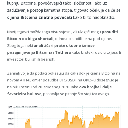
kupnju Bitcoina, povećavajući tako izloženost. Iako uz
zaduživanje postoji kamatna stopa, trgovac očekuje da će se
cijena Bitcoina znatno povećati
kako bi to nadoknadio.
Noviji trgovci možda toga nisu svjesni, ali ulagači mogu
posuditi
Bitcoin da bi ga shortali
, odnosno kladili se na pad cijene.
Zbog toga neki
analitičari prate ukupne iznose
pozajmljivanja Bitcoina i Tethera
kako bi stekli uvid u to jesu li
investitori bullish ili bearish.
Zanimljivo je da podaci pokazuju da čak i dok je cijena Bitcoina na
novom ATH-u, omjer posudbe BTC/USDT na OKEx-u dosegnuo je
najnižu razinu od 20. studenog 2020. Iako
ova brojka i dalje
favorizira bullove
, postavlja se pitanje što stoji iza ovoga.