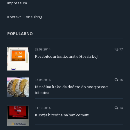
Impressum
Kontakt i Consulting
POPULARNO
28.09.2014
77
Prvi bitcoin bankomat u Hrvatskoj!
03.04.2016
16
15 načina kako da dođete do svog prvog
bitcoina
11.10.2014
14
Kupnja bitcoina na bankomatu