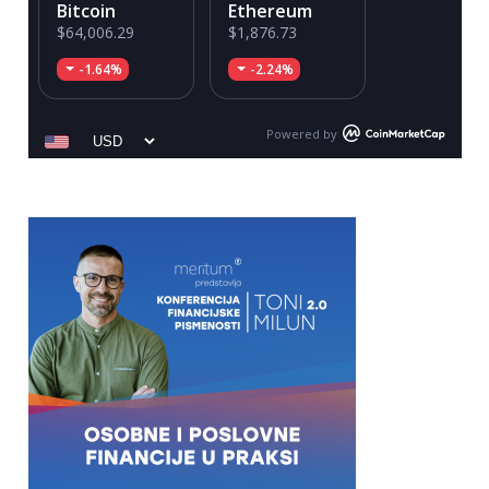
Bitcoin
Ethereum
$64,006.29
$1,876.73
-1.64%
-2.24%
Powered by