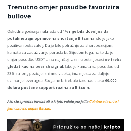
Trenutno omjer posudbe favorizira
bullove
Oskudna godišnja naknada od 1%
nije bila dovoljna da
potakne zajmoprimce na shortanje Bitcoina
, što je jako
pozitivan pokazatelj. Da je bilo potražnje za short pozicijom,
kamata za zaduživanje porasla bi. Slijedom toga, na to da je
omjer posudbe USDT-a na najnižoj razini u pet mjeseci
ne treba
gledat kao na bearish signal
. Iako je kamata na posudbu od
23% za long pozicije iznimno visoka, ima mjesta za daljnje
uzimanje leveragea. Stoga ne bi trebalo iznenaditi ako
60.000
dolara postane support razina za Bitcoin
.
Ako ste spremni investirati u kripto valute posjetite
Coinbase te brzo i
jednostavno kupite Bitcoin.