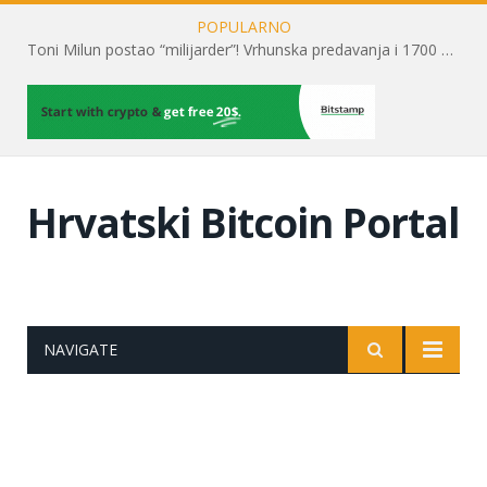
POPULARNO
Toni Milun postao “milijarder”! Vrhunska predavanja i 1700 posjetitelja obilježili su mjesec financijske pismenosti
Hrvatski Bitcoin Portal
NAVIGATE