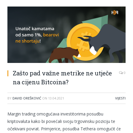
Zašto pad važne metrike ne utječe
0
na cijenu Bitcoina?
BY
DAVID OREŠKOVIĆ
ON
13.04.2021
VIJESTI
Margin trading omogućava investitorima posudbu
kriptovaluta kako bi povećali svoju trgovinsku poziciju te
očekivani povrat. Primjerice, posudba Tethera omogućit će