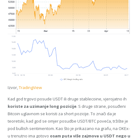
Izvor,
TradingView
Kad god trgovci posude USDT ili druge stablecoine, vjerojatno ih
koriste za uzimanje long pozicije
. S druge strane, posuđeni
Bitcoin uglavnom se koristi za short pozicije. To znači da je
teoretski, kad god se omjer posudbe USDT/BTC poveća, tržište je
pod bullish sentimentom. Kao što je prikazano na grafu, na OKEx-
u trenutno ima gotovo
osam puta više zajmova u USDT nego u