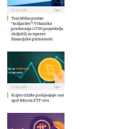
03.10.2023
0
Toni Milun postao
“milijarder”! Vrhunska
predavanja i 1700 posjetitelja
obilježili su mjesec
financijske pismenosti
13.09.2023
0
Kripto tržište podcjenjuje rast
spot Bitcoin ETF-ova