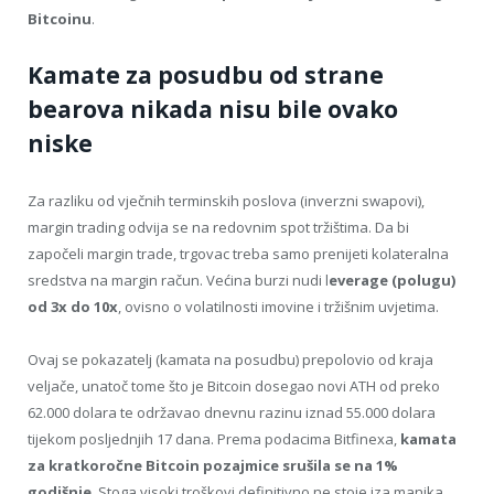
Bitcoinu
.
Kamate za posudbu od strane
bearova nikada nisu bile ovako
niske
Za razliku od vječnih terminskih poslova (inverzni swapovi),
margin trading odvija se na redovnim spot tržištima. Da bi
započeli margin trade, trgovac treba samo prenijeti kolateralna
sredstva na margin račun. Većina burzi nudi l
everage (polugu)
od 3x do 10x
, ovisno o volatilnosti imovine i tržišnim uvjetima.
Ovaj se pokazatelj (kamata na posudbu) prepolovio od kraja
veljače, unatoč tome što je Bitcoin dosegao novi ATH od preko
62.000 dolara te održavao dnevnu razinu iznad 55.000 dolara
tijekom posljednjih 17 dana. Prema podacima Bitfinexa,
kamata
za kratkoročne Bitcoin pozajmice srušila se na 1%
godišnje
. Stoga visoki troškovi definitivno ne stoje iza manjka