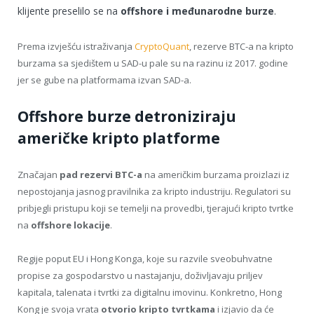
klijente preselilo se na
offshore i međunarodne burze
.
Prema izvješću istraživanja
CryptoQuant
, rezerve BTC-a na kripto
burzama sa sjedištem u SAD-u pale su na razinu iz 2017. godine
jer se gube na platformama izvan SAD-a.
Offshore burze detroniziraju
američke kripto platforme
Značajan
pad rezervi BTC-a
na američkim burzama proizlazi iz
nepostojanja jasnog pravilnika za kripto industriju. Regulatori su
pribjegli pristupu koji se temelji na provedbi, tjerajući kripto tvrtke
na
offshore lokacije
.
Regije poput EU i Hong Konga, koje su razvile sveobuhvatne
propise za gospodarstvo u nastajanju, doživljavaju priljev
kapitala, talenata i tvrtki za digitalnu imovinu. Konkretno, Hong
Kong je svoja vrata
otvorio kripto tvrtkama
i izjavio da će