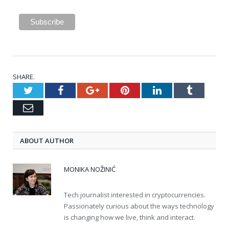
SHARE.
Twitter
Facebook
Google+
Pinterest
LinkedIn
Tumblr
Email
ABOUT AUTHOR
MONIKA NOŽINIĆ
Tech journalist interested in cryptocurrencies.
Passionately curious about the ways technology
is changing how we live, think and interact.