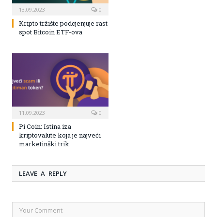
13.09.2023
0
Kripto tržište podcjenjuje rast
spot Bitcoin ETF-ova
11.09.2023
0
Pi Coin: Istina iza
kriptovalute koja je najveći
marketinški trik
LEAVE A REPLY