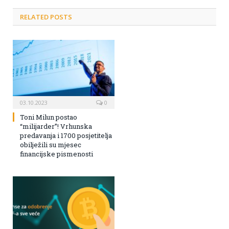
RELATED POSTS
03.10.2023
0
Toni Milun postao
“milijarder”! Vrhunska
predavanja i 1700 posjetitelja
obilježili su mjesec
financijske pismenosti