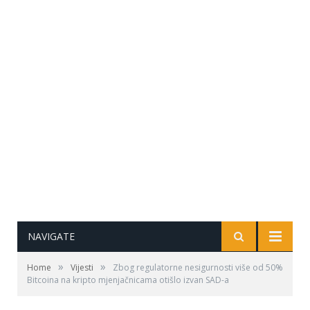
NAVIGATE
»
»
Home
Vijesti
Zbog regulatorne nesigurnosti više od 50%
Bitcoina na kripto mjenjačnicama otišlo izvan SAD-a