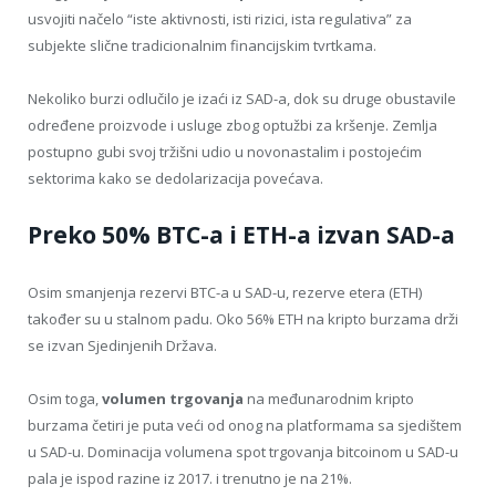
usvojiti načelo “iste aktivnosti, isti rizici, ista regulativa” za
subjekte slične tradicionalnim financijskim tvrtkama.
Nekoliko burzi odlučilo je izaći iz SAD-a, dok su druge obustavile
određene proizvode i usluge zbog optužbi za kršenje. Zemlja
postupno gubi svoj tržišni udio u novonastalim i postojećim
sektorima kako se dedolarizacija povećava.
Preko 50% BTC-a i ETH-a izvan SAD-a
Osim smanjenja rezervi BTC-a u SAD-u, rezerve etera (ETH)
također su u stalnom padu. Oko 56% ETH na kripto burzama drži
se izvan Sjedinjenih Država.
Osim toga,
volumen trgovanja
na međunarodnim kripto
burzama četiri je puta veći od onog na platformama sa sjedištem
u SAD-u. Dominacija volumena spot trgovanja bitcoinom u SAD-u
pala je ispod razine iz 2017. i trenutno je na 21%.