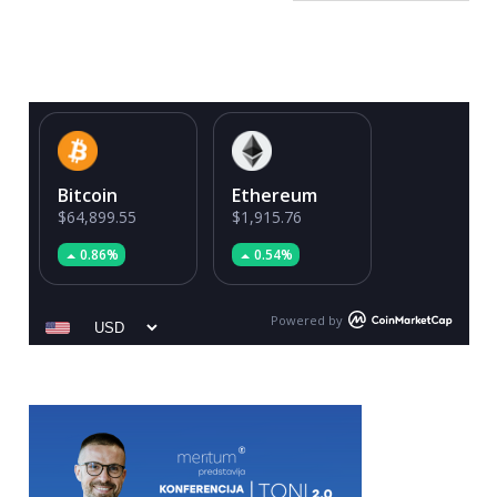
Bitcoin
Ethereum
$64,899.55
$1,915.76
0.86%
0.54%
Powered by