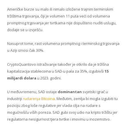
Američke burze su malo ili nimalo izložene trajnim terminskim
tržištima trgovanja, čiji je volumen 11 puta veći od volumena
promptnog trgovanja jer tvrtkama nije dopušteno nuditi uslugu,
dodaje se u izvješću.
Nasuprot tome, rast volumena promptnog i terminskog trgovanja
u Aziji iznosi čak 30%.
CryptoQuantovo istraživanje također je otkrilo da je tržišna
kapitalizacija stablecoina u SAD-u pala za 35%, izgubivši
15
milijardi dolara
u 2023. godini.
U međuvremenu, SAD ostaje
dominantan
svjetski igrač u
industriji
rudarenja Bitcoina
. Međutim, zemlja bi mogla izgubiti tu
poziciju zbog loše regulative jer vlada cilja na rudare s
mogućnošću viših poreza. SAD gubi svoj udio na kripto tržištu jer
regulatorna nesigurnost tjera tvrtke i imovinu u inozemstvo.