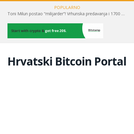
POPULARNO
Toni Milun postao “milijarder”! Vrhunska predavanja i 1700 posjetitelja obilježili su mjesec financijske pismenosti
Hrvatski Bitcoin Portal