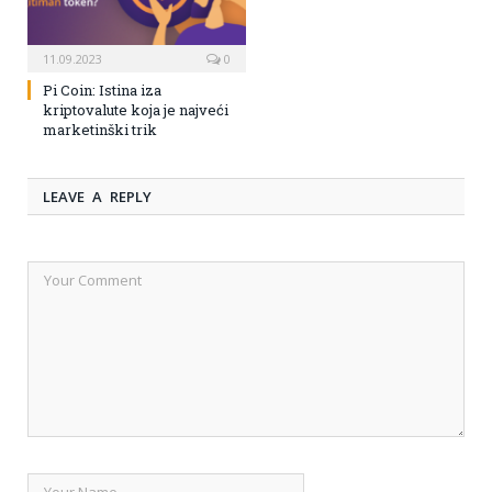
11.09.2023
0
Pi Coin: Istina iza
kriptovalute koja je najveći
marketinški trik
LEAVE A REPLY