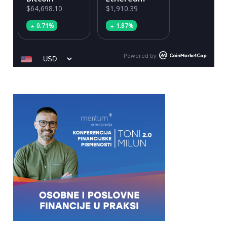
$64,698.10
$1,910.39
0.71%
1.87%
Powered by