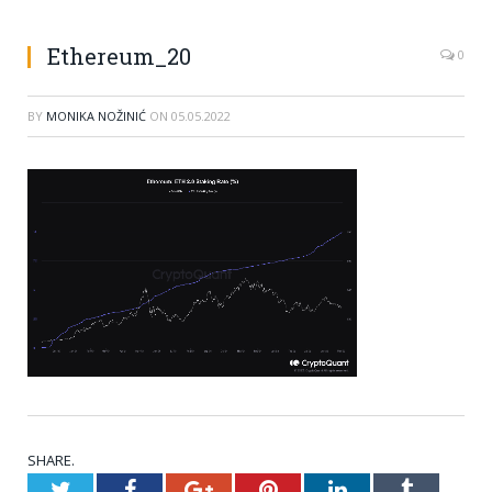
Ethereum_20
0
BY
MONIKA NOŽINIĆ
ON
05.05.2022
SHARE.
Twitter
Facebook
Google+
Pinterest
LinkedIn
Tumblr