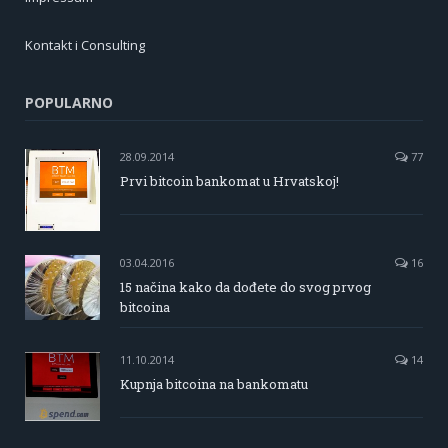
Kontakt i Consulting
POPULARNO
28.09.2014
77
Prvi bitcoin bankomat u Hrvatskoj!
03.04.2016
16
15 načina kako da dođete do svog prvog
bitcoina
11.10.2014
14
Kupnja bitcoina na bankomatu