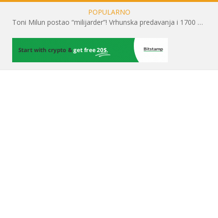
POPULARNO
Toni Milun postao “milijarder”! Vrhunska predavanja i 1700 posjetitelja obilježili su mjesec financijske pismenosti