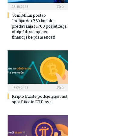
03.10.2023
0
Toni Milun postao
“milijarder”! Vrhunska
predavanja i 1700 posjetitelja
obilježili su mjesec
financijske pismenosti
13.09.2023
0
Kripto tržište podcjenjuje rast
spot Bitcoin ETF-ova