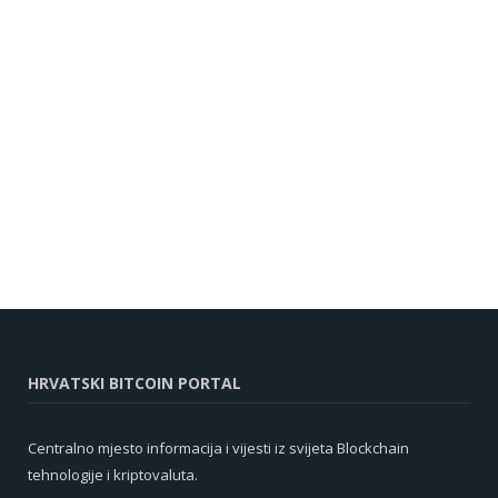
HRVATSKI BITCOIN PORTAL
Centralno mjesto informacija i vijesti iz svijeta Blockchain
tehnologije i kriptovaluta.