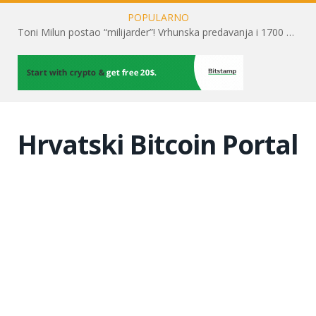
POPULARNO
Toni Milun postao “milijarder”! Vrhunska predavanja i 1700 posjetitelja obilježili su mjesec financijske pismenosti
Hrvatski Bitcoin Portal