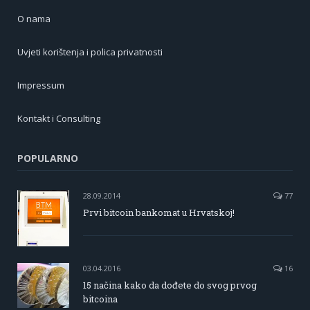
O nama
Uvjeti korištenja i polica privatnosti
Impressum
Kontakt i Consulting
POPULARNO
28.09.2014
77
Prvi bitcoin bankomat u Hrvatskoj!
03.04.2016
16
15 načina kako da dođete do svog prvog
bitcoina