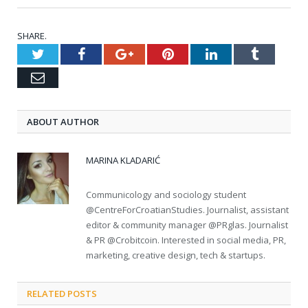
SHARE.
Twitter
Facebook
Google+
Pinterest
LinkedIn
Tumblr
Email
ABOUT AUTHOR
MARINA KLADARIĆ
Communicology and sociology student
@CentreForCroatianStudies. Journalist, assistant
editor & community manager @PRglas. Journalist
& PR @Crobitcoin. Interested in social media, PR,
marketing, creative design, tech & startups.
RELATED POSTS