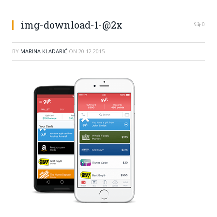
img-download-1-@2x
0
BY
MARINA KLADARIĆ
ON
20.12.2015