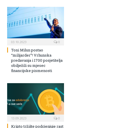
03.10.2023
0
Toni Milun postao
“milijarder”! Vrhunska
predavanja i 1700 posjetitelja
obilježili su mjesec
financijske pismenosti
13.09.2023
0
Kripto tržište podcjenjuje rast