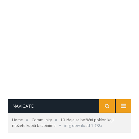
NAVIGATE
»
»
Home
Community
10 ideja za božićni poklon koji
»
možete kupiti bitcoinima
img-download-1-@2x