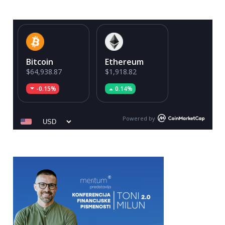
Bitcoin
Ethereum
$64,938.87
$1,918.82
-0.15%
0.14%
Powered by