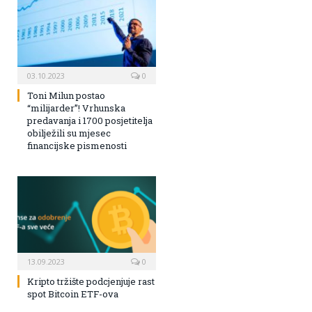
03.10.2023
0
Toni Milun postao
“milijarder”! Vrhunska
predavanja i 1700 posjetitelja
obilježili su mjesec
financijske pismenosti
13.09.2023
0
Kripto tržište podcjenjuje rast
spot Bitcoin ETF-ova