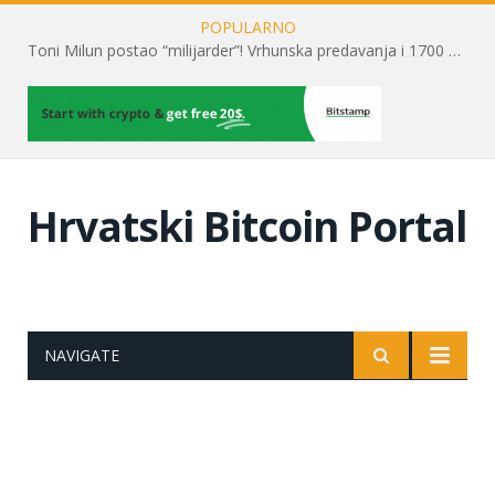
POPULARNO
Toni Milun postao “milijarder”! Vrhunska predavanja i 1700 posjetitelja obilježili su mjesec financijske pismenosti
Hrvatski Bitcoin Portal
NAVIGATE