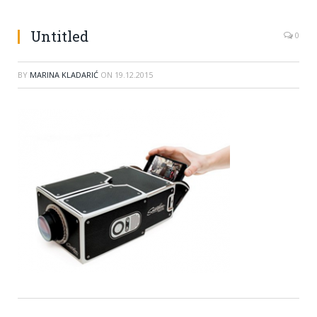
Untitled
0
BY
MARINA KLADARIĆ
ON
19.12.2015