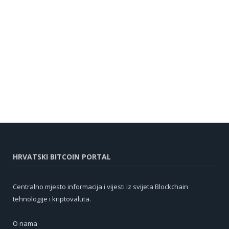
HRVATSKI BITCOIN PORTAL
Centralno mjesto informacija i vijesti iz svijeta Blockchain
tehnologije i kriptovaluta.
O nama