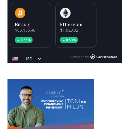
Bitcoin
Ethereum
$65,136.46
$1,923.32
0.55%
0.53%
Powered by