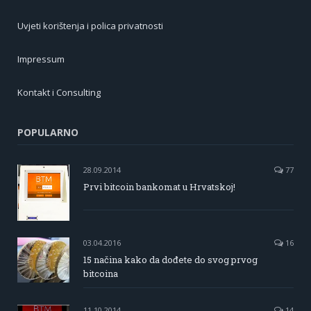
Uvjeti korištenja i polica privatnosti
Impressum
Kontakt i Consulting
POPULARNO
28.09.2014
77
Prvi bitcoin bankomat u Hrvatskoj!
03.04.2016
16
15 načina kako da dođete do svog prvog
bitcoina
11.10.2014
14