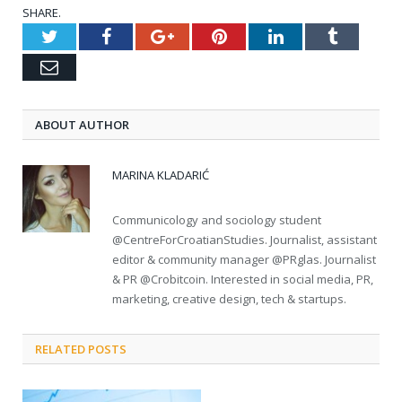
SHARE.
Twitter
Facebook
Google+
Pinterest
LinkedIn
Tumblr
Email
ABOUT AUTHOR
MARINA KLADARIĆ
Communicology and sociology student
@CentreForCroatianStudies. Journalist, assistant
editor & community manager @PRglas. Journalist
& PR @Crobitcoin. Interested in social media, PR,
marketing, creative design, tech & startups.
RELATED POSTS