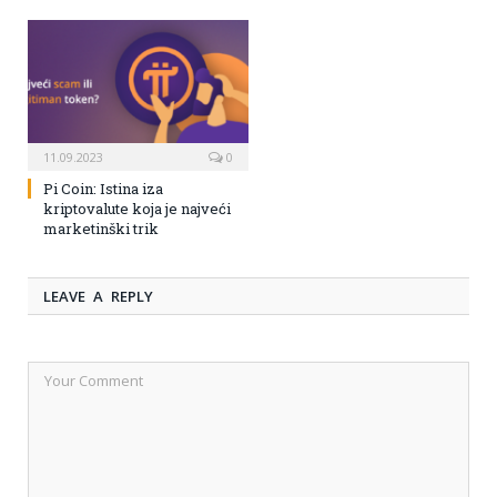
11.09.2023
0
Pi Coin: Istina iza
kriptovalute koja je najveći
marketinški trik
LEAVE A REPLY