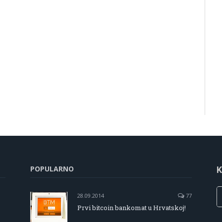
POPULARNO
K
28.09.2014
77
Prvi bitcoin bankomat u Hrvatskoj!