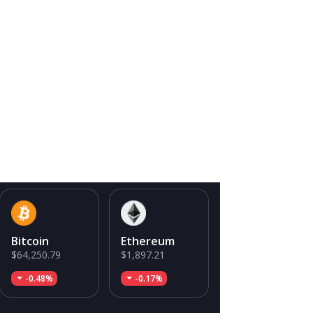
Bitcoin
Ethereum
$64,250.79
$1,897.21
-0.48%
-0.17%