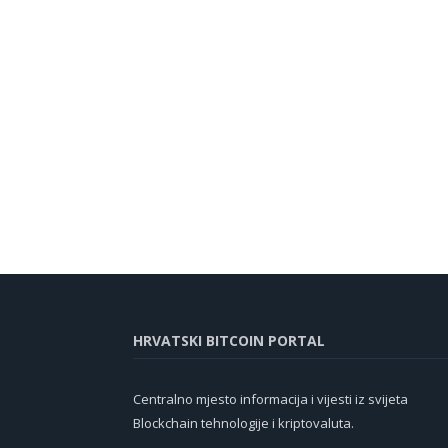
HRVATSKI BITCOIN PORTAL
Centralno mjesto informacija i vijesti iz svijeta
Blockchain tehnologije i kriptovaluta.