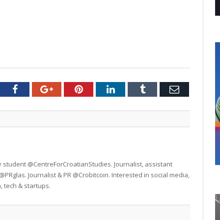
tter
Facebook
Google+
Pinterest
LinkedIn
Tumblr
Email
student @CentreForCroatianStudies. Journalist, assistant
Rglas. Journalist & PR @Crobitcoin. Interested in social media,
, tech & startups.