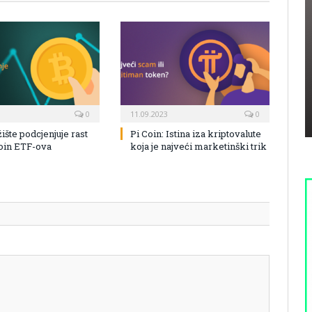
0
11.09.2023
0
žište podcjenjuje rast
Pi Coin: Istina iza kriptovalute
coin ETF-ova
koja je najveći marketinški trik