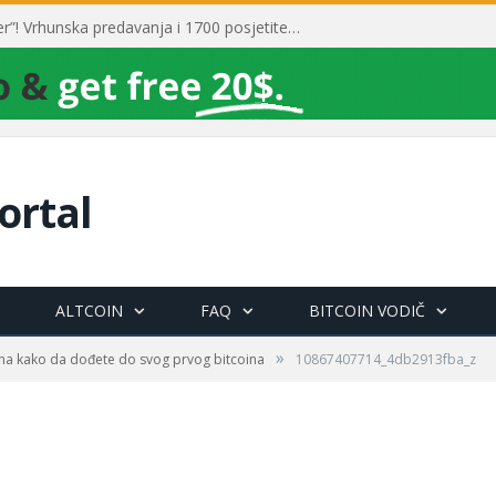
Toni Milun postao “milijarder”! Vrhunska predavanja i 1700 posjetitelja obilježili su mjesec financijske pismenosti
ortal
ALTCOIN
FAQ
BITCOIN VODIČ
»
na kako da dođete do svog prvog bitcoina
10867407714_4db2913fba_z