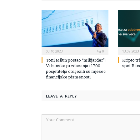
03.10.2023
0
13.09.2023
Toni Milun postao “milijarder”!
Kripto tr
Vrhunska predavanja i 1700
spot Bit
posjetitelja obilježili su mjesec
financijske pismenosti
LEAVE A REPLY