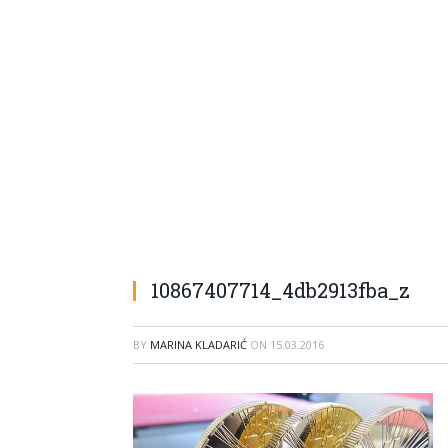
10867407714_4db2913fba_z
BY
MARINA KLADARIĆ
ON
15.03.2016