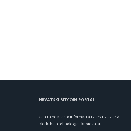
HRVATSKI BITCOIN PORTAL
Centralno mjesto informacija i vijesti iz svijeta
Blockchain tehnologije i kriptovaluta.