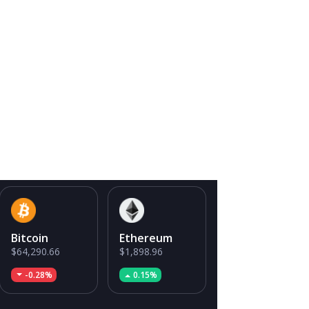
Bitcoin
Ethereum
$64,290.66
$1,898.96
-0.28%
0.15%