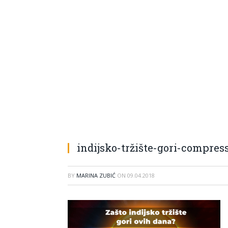
indijsko-tržište-gori-compres
BY
MARINA ZUBIĆ
ON
09.04.2018