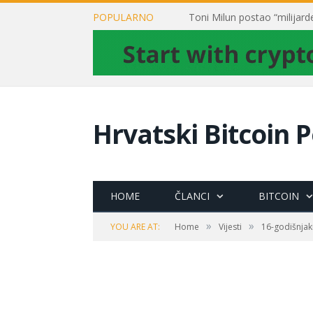
POPULARNO
Hrvatski Bitcoin P
HOME
ČLANCI
BITCOIN
»
»
YOU ARE AT:
Home
Vijesti
16-godišnjakin