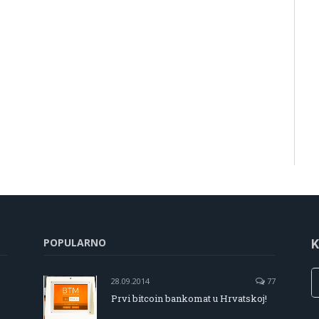
POPULARNO
K
28.09.2014
77
Prvi bitcoin bankomat u Hrvatskoj!