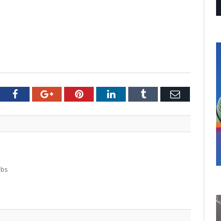
tter
Facebook
Google+
Pinterest
LinkedIn
Tumblr
Email
abs