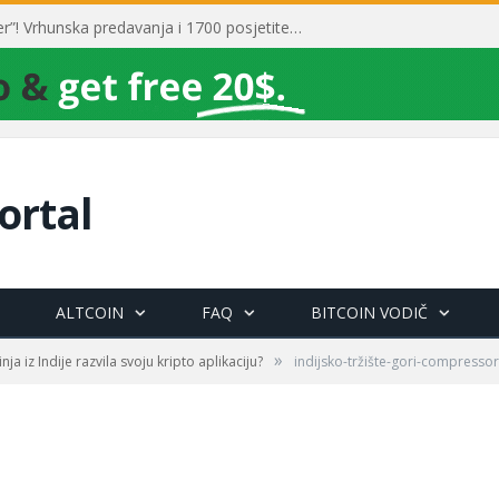
Toni Milun postao “milijarder”! Vrhunska predavanja i 1700 posjetitelja obilježili su mjesec financijske pismenosti
ortal
ALTCOIN
FAQ
BITCOIN VODIČ
»
ja iz Indije razvila svoju kripto aplikaciju?
indijsko-tržište-gori-compressor