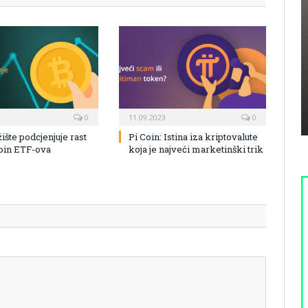
0
11.09.2023
0
žište podcjenjuje rast
Pi Coin: Istina iza kriptovalute
coin ETF-ova
koja je najveći marketinški trik