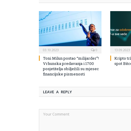
03.10.2023
0
13.09.2023
Toni Milun postao “milijarder”!
Kripto tr
Vrhunska predavanja i 1700
spot Bit
posjetitelja obilježili su mjesec
financijske pismenosti
LEAVE A REPLY