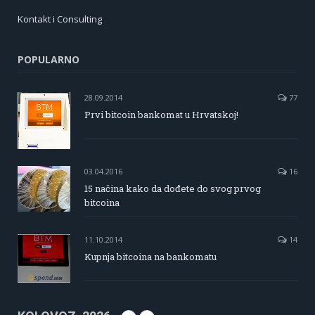
Kontakt i Consulting
POPULARNO
28.09.2014
77
Prvi bitcoin bankomat u Hrvatskoj!
03.04.2016
16
15 načina kako da dođete do svog prvog
bitcoina
11.10.2014
14
Kupnja bitcoina na bankomatu