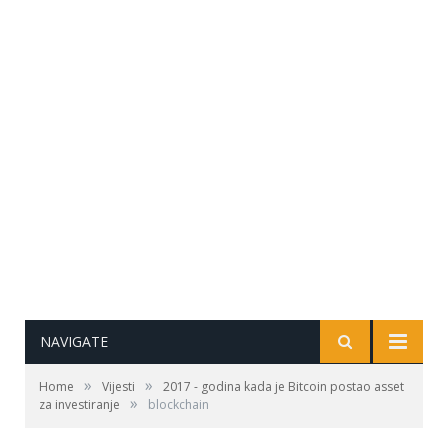
NAVIGATE
»
»
Home
Vijesti
2017 - godina kada je Bitcoin postao asset
»
za investiranje
blockchain