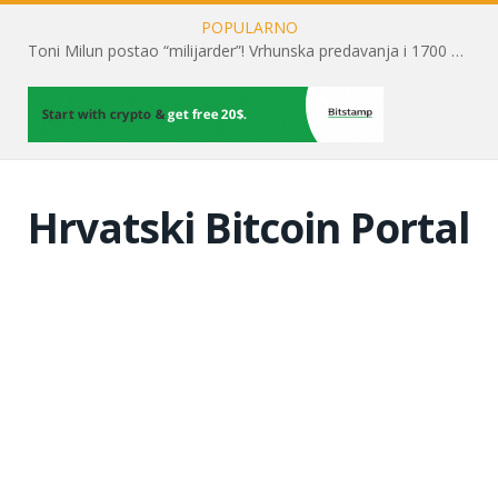
POPULARNO
Toni Milun postao “milijarder”! Vrhunska predavanja i 1700 posjetitelja obilježili su mjesec financijske pismenosti
Hrvatski Bitcoin Portal