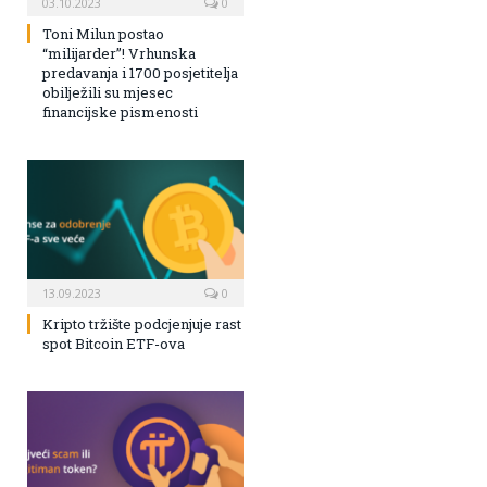
03.10.2023
0
Toni Milun postao
“milijarder”! Vrhunska
predavanja i 1700 posjetitelja
obilježili su mjesec
financijske pismenosti
13.09.2023
0
Kripto tržište podcjenjuje rast
spot Bitcoin ETF-ova