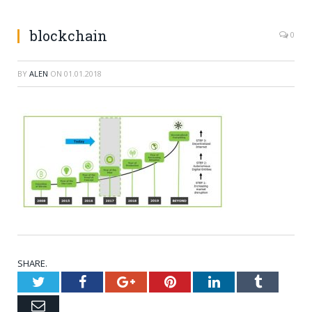
blockchain
0
BY
ALEN
ON
01.01.2018
SHARE.
Twitter
Facebook
Google+
Pinterest
LinkedIn
Tumblr
Email