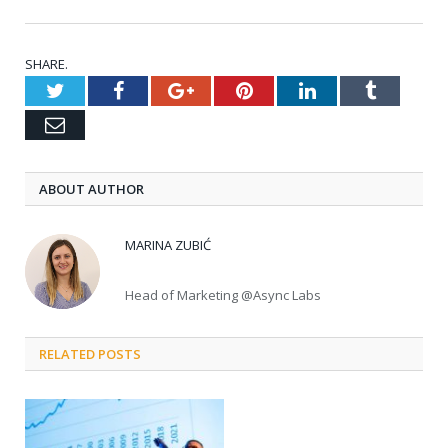
SHARE.
Twitter
Facebook
Google+
Pinterest
LinkedIn
Tumblr
Email
ABOUT AUTHOR
MARINA ZUBIĆ
Head of Marketing @Async Labs
RELATED POSTS