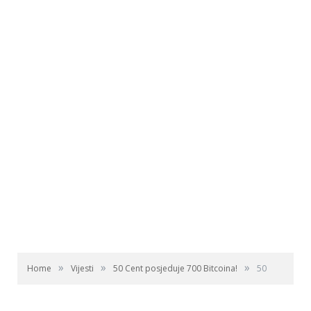
»
»
»
Home
Vijesti
50 Cent posjeduje 700 Bitcoina!
50