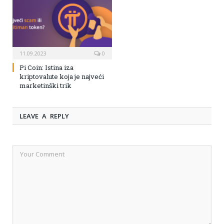
11.09.2023
0
Pi Coin: Istina iza
kriptovalute koja je najveći
marketinški trik
LEAVE A REPLY