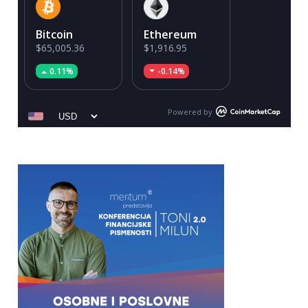
Bitcoin
Ethereum
$65,005.36
$1,916.95
0.11%
-0.14%
Powered by