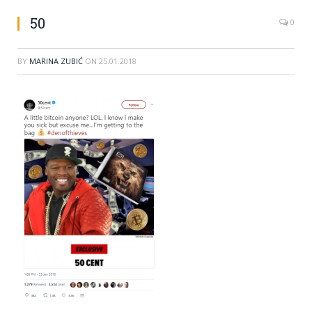
50
0
BY
MARINA ZUBIĆ
ON
25.01.2018