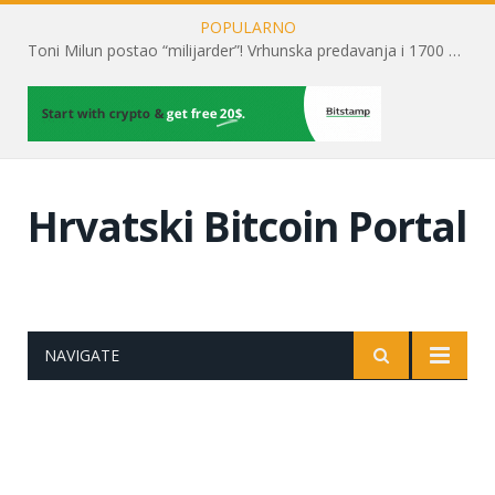
POPULARNO
Toni Milun postao “milijarder”! Vrhunska predavanja i 1700 posjetitelja obilježili su mjesec financijske pismenosti
Hrvatski Bitcoin Portal
NAVIGATE