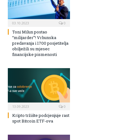
03.10.2023
0
Toni Milun postao
“milijarder”! Vrhunska
predavanja i 1700 posjetitelja
obilježili su mjesec
financijske pismenosti
13.09.2023
0
Kripto tržište podcjenjuje rast
spot Bitcoin ETF-ova