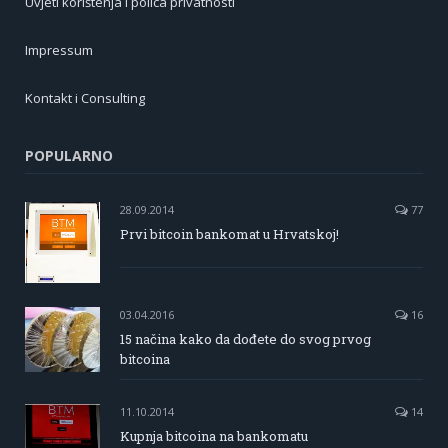
Uvjeti korištenja i polica privatnosti
Impressum
Kontakt i Consulting
POPULARNO
28.09.2014
77
Prvi bitcoin bankomat u Hrvatskoj!
03.04.2016
16
15 načina kako da dođete do svog prvog
bitcoina
11.10.2014
14
Kupnja bitcoina na bankomatu