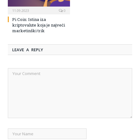
11.09.2023
0
Pi Coin: Istina iza
kriptovalute koja je najveći
marketinški trik
LEAVE A REPLY