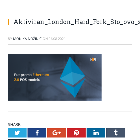
Aktiviran_London_Hard_Fork_Sto_ovo_
BY
MONIKA NOŽINIĆ
ON
06.08.2021
SHARE.
Twitter
Facebook
Google+
Pinterest
LinkedIn
Tumblr