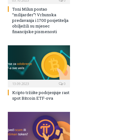
03.10.2023
0
Toni Milun postao
“milijarder”! Vrhunska
predavanja i 1700 posjetitelja
obilježili su mjesec
financijske pismenosti
13.09.2023
0
Kripto tržište podcjenjuje rast
spot Bitcoin ETF-ova