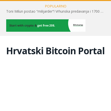
POPULARNO
Toni Milun postao “milijarder”! Vrhunska predavanja i 1700 posjetitelja obilježili su mjesec financijske pismenosti
Hrvatski Bitcoin Portal