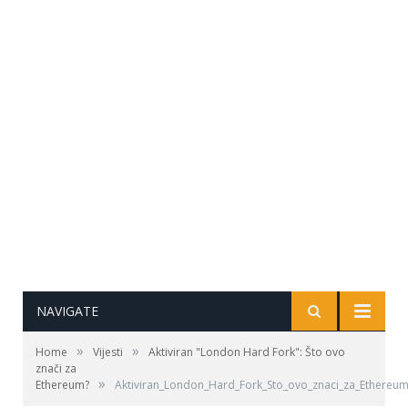
NAVIGATE
»
»
Home
Vijesti
Aktiviran "London Hard Fork": Što ovo
znači za
»
Ethereum?
Aktiviran_London_Hard_Fork_Sto_ovo_znaci_za_Ethereu