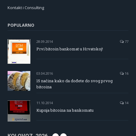
Kontakt i Consulting
POPULARNO
28.09.2014
77
Prvi bitcoin bankomat u Hrvatskoj!
03.04.2016
16
15 načina kako da dođete do svog prvog
bitcoina
11.10.2014
14
Kupnja bitcoina na bankomatu
KOLOVOZ, 2026