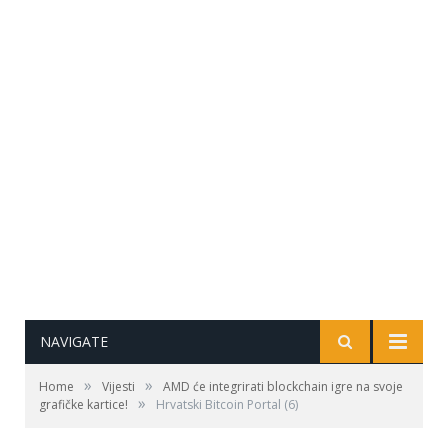
NAVIGATE
»
»
Home
Vijesti
AMD će integrirati blockchain igre na svoje
»
grafičke kartice!
Hrvatski Bitcoin Portal (6)