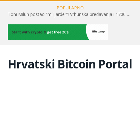
POPULARNO
Toni Milun postao “milijarder”! Vrhunska predavanja i 1700 posjetitelja obilježili su mjesec financijske pismenosti
Hrvatski Bitcoin Portal