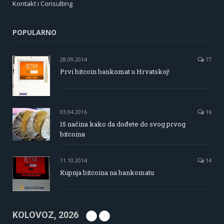
Kontakt i Consulting
POPULARNO
28.09.2014
77
Prvi bitcoin bankomat u Hrvatskoj!
03.04.2016
16
15 načina kako da dođete do svog prvog
bitcoina
11.10.2014
14
Kupnja bitcoina na bankomatu
KOLOVOZ, 2026