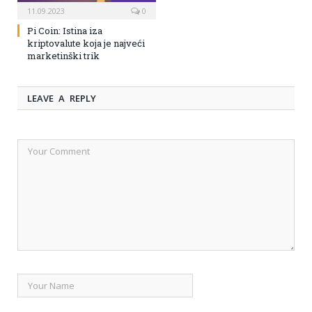
11.09.2023
0
Pi Coin: Istina iza
kriptovalute koja je najveći
marketinški trik
LEAVE A REPLY