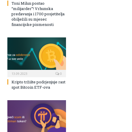
Toni Milun postao
“milijarder”! Vrhunska
predavanja i 1700 posjetitelja
obilježili su mjesec
financijske pismenosti
13.09.2023
0
Kripto tržište podcjenjuje rast
spot Bitcoin ETF-ova