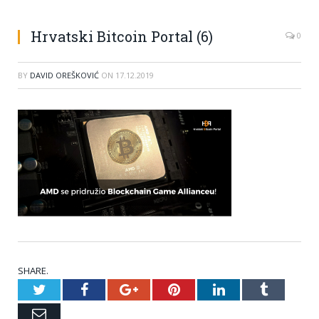
Hrvatski Bitcoin Portal (6)
0
BY
DAVID OREŠKOVIĆ
ON
17.12.2019
SHARE.
Twitter
Facebook
Google+
Pinterest
LinkedIn
Tumblr
Email