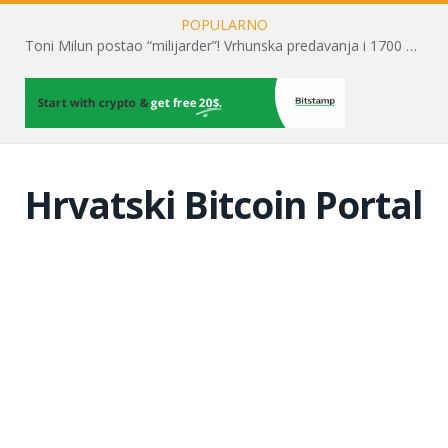
POPULARNO
Toni Milun postao “milijarder”! Vrhunska predavanja i 1700 posjetitelja obilježili su mjesec financijske pismenosti
Hrvatski Bitcoin Portal