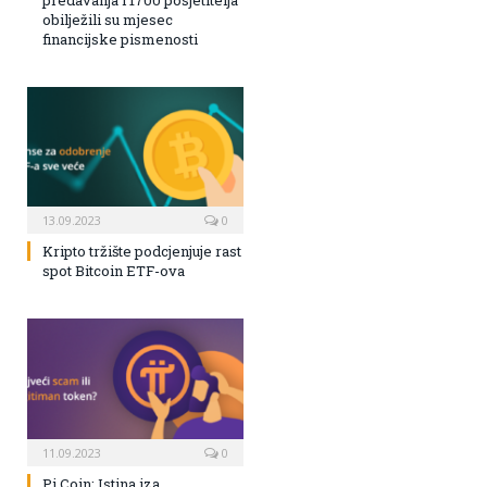
predavanja i 1700 posjetitelja
obilježili su mjesec
financijske pismenosti
13.09.2023
0
Kripto tržište podcjenjuje rast
spot Bitcoin ETF-ova
11.09.2023
0
Pi Coin: Istina iza