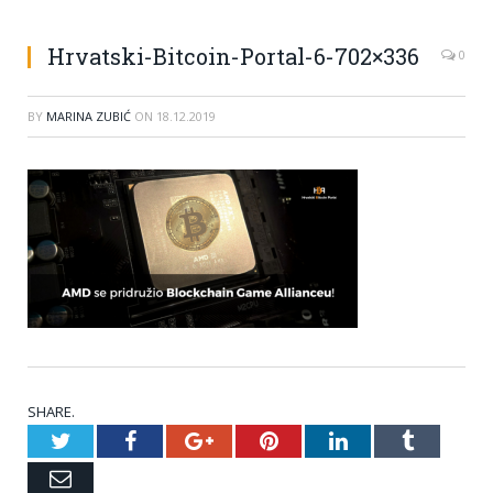
Hrvatski-Bitcoin-Portal-6-702×336
0
BY
MARINA ZUBIĆ
ON
18.12.2019
SHARE.
Twitter
Facebook
Google+
Pinterest
LinkedIn
Tumblr
Email