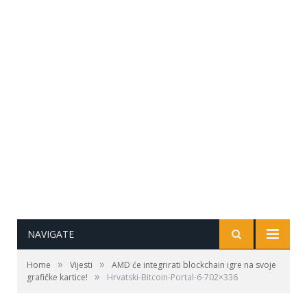
NAVIGATE
»
»
Home
Vijesti
AMD će integrirati blockchain igre na svoje
»
grafičke kartice!
Hrvatski-Bitcoin-Portal-6-702×336