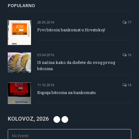
POPULARNO
28.09.2014
77
Prvi bitcoin bankomat u Hrvatskoj!
03.04.2016
16
15 načina kako da dođete do svog prvog
bitcoina
11.10.2014
14
Kupnja bitcoina na bankomatu
KOLOVOZ, 2026
No Events