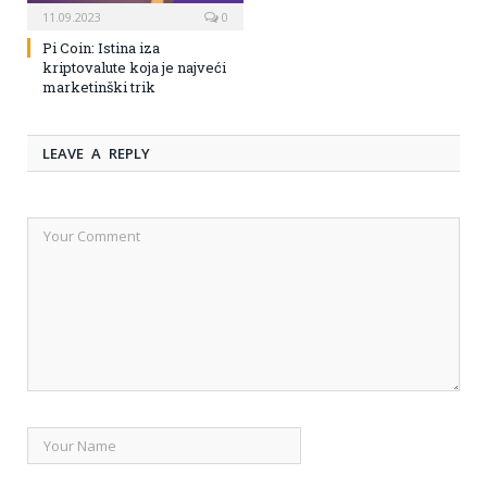
11.09.2023
0
Pi Coin: Istina iza
kriptovalute koja je najveći
marketinški trik
LEAVE A REPLY