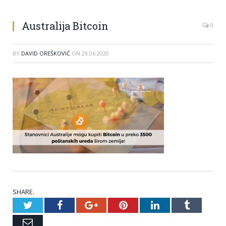
Australija Bitcoin
0
BY
DAVID OREŠKOVIĆ
ON
29.06.2020
SHARE.
Twitter
Facebook
Google+
Pinterest
LinkedIn
Tumblr
Email