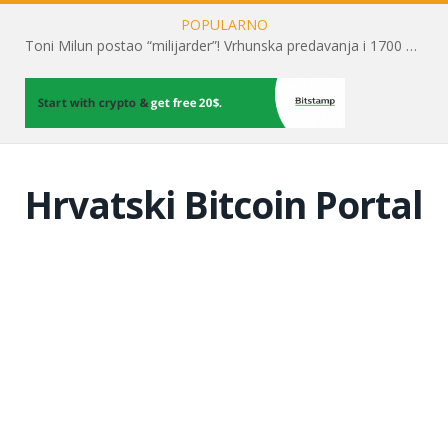
POPULARNO
Toni Milun postao “milijarder”! Vrhunska predavanja i 1700 posjetitelja obilježili su mjesec financijske pismenosti
Hrvatski Bitcoin Portal