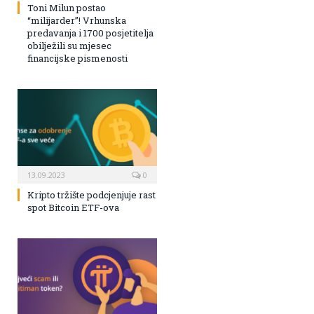
Toni Milun postao
“milijarder”! Vrhunska
predavanja i 1700 posjetitelja
obilježili su mjesec
financijske pismenosti
13.09.2023
0
Kripto tržište podcjenjuje rast
spot Bitcoin ETF-ova