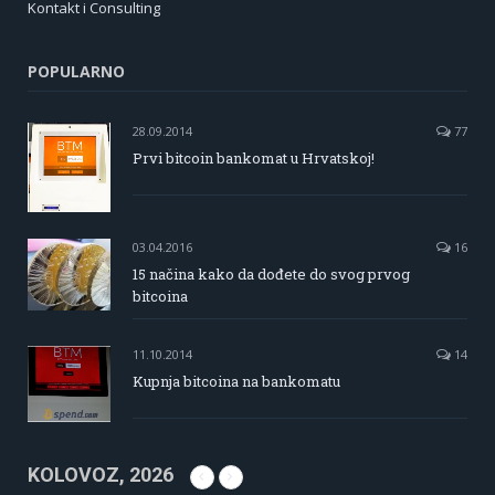
Kontakt i Consulting
POPULARNO
28.09.2014
77
Prvi bitcoin bankomat u Hrvatskoj!
03.04.2016
16
15 načina kako da dođete do svog prvog
bitcoina
11.10.2014
14
Kupnja bitcoina na bankomatu
KOLOVOZ, 2026