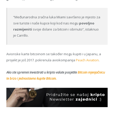
“Međunarodna zračna luka Miami savršeno je mjesto za
sve turiste i naše kupce koji kod nas mogu
povoljno
razmijeniti
svoje dolare za bitcoin i obrnuto”, istaknuo
je Carrillo.
Avionske karte bitcoinom se također mogu kupiti i u Japanu, a
projekt je još 2017. pokrenula aviokompanija
Peach Aviation
.
Ako ste spremni investirati u kripto valute posjetite
Bitcoin mjenjačnicu
te brzo i jednostavno kupite Bitcoin.