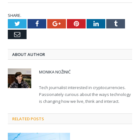
SHARE.
Twitter
Facebook
Google+
Pinterest
LinkedIn
Tumblr
Email
ABOUT AUTHOR
MONIKA NOŽINIĆ
Tech journalist interested in cryptocurrencies.
Passionately curious about the ways technology
is changing how we live, think and interact.
RELATED POSTS