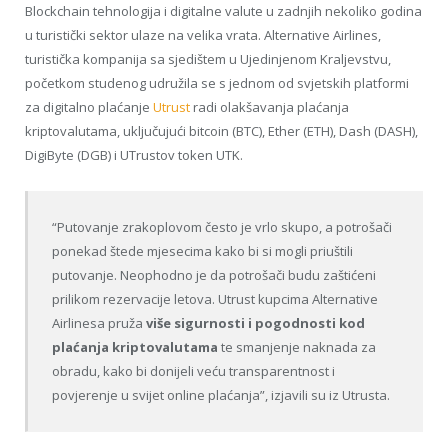
Blockchain tehnologija i digitalne valute u zadnjih nekoliko godina
u turistički sektor ulaze na velika vrata. Alternative Airlines,
turistička kompanija sa sjedištem u Ujedinjenom Kraljevstvu,
početkom studenog udružila se s jednom od svjetskih platformi
za digitalno plaćanje
Utrust
radi olakšavanja plaćanja
kriptovalutama, uključujući bitcoin (BTC), Ether (ETH), Dash (DASH),
DigiByte (DGB) i UTrustov token UTK.
“Putovanje zrakoplovom često je vrlo skupo, a potrošači
ponekad štede mjesecima kako bi si mogli priuštili
putovanje. Neophodno je da potrošači budu zaštićeni
prilikom rezervacije letova. Utrust kupcima Alternative
Airlinesa pruža
više sigurnosti i pogodnosti kod
plaćanja kriptovalutama
te smanjenje naknada za
obradu, kako bi donijeli veću transparentnost i
povjerenje u svijet online plaćanja”, izjavili su iz Utrusta.