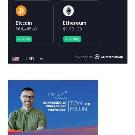
Bitcoin
Ethereum
$64,445.49
$1,901.38
0.6%
1.78%
Powered by