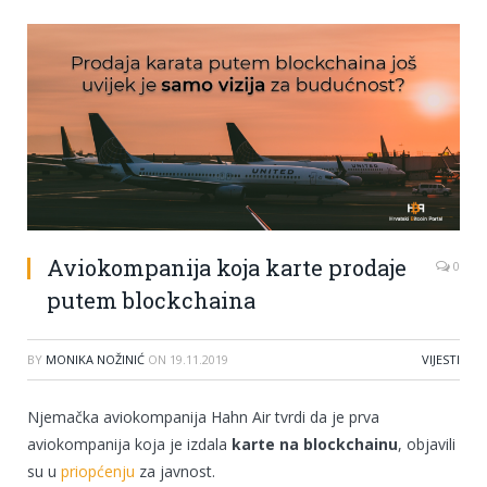
Aviokompanija koja karte prodaje
0
putem blockchaina
BY
MONIKA NOŽINIĆ
ON
19.11.2019
VIJESTI
Njemačka aviokompanija Hahn Air tvrdi da je prva
aviokompanija koja je izdala
karte na blockchainu
, objavili
su u
priopćenju
za javnost.