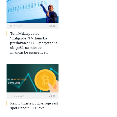
03.10.2023
0
Toni Milun postao
“milijarder”! Vrhunska
predavanja i 1700 posjetitelja
obilježili su mjesec
financijske pismenosti
13.09.2023
0
Kripto tržište podcjenjuje rast
spot Bitcoin ETF-ova