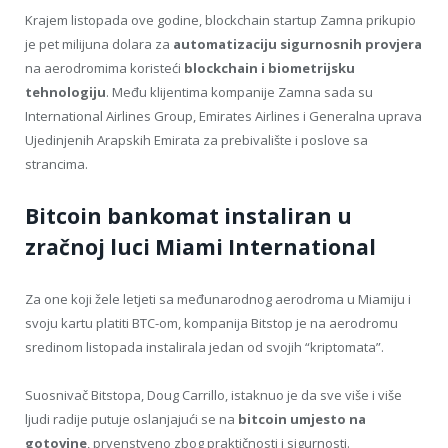
Krajem listopada ove godine, blockchain startup Zamna prikupio
je pet milijuna dolara za
automatizaciju sigurnosnih provjera
na aerodromima koristeći
blockchain i biometrijsku
tehnologiju
. Među klijentima kompanije Zamna sada su
International Airlines Group, Emirates Airlines i Generalna uprava
Ujedinjenih Arapskih Emirata za prebivalište i poslove sa
strancima.
Bitcoin bankomat instaliran u
zračnoj luci Miami International
Za one koji žele letjeti sa međunarodnog aerodroma u Miamiju i
svoju kartu platiti BTC-om, kompanija Bitstop je na aerodromu
sredinom listopada instalirala jedan od svojih “kriptomata”.
Suosnivač Bitstopa, Doug Carrillo, istaknuo je da sve više i više
ljudi radije putuje oslanjajući se na
bitcoin umjesto na
gotovine
, prvenstveno zbog praktičnosti i sigurnosti.