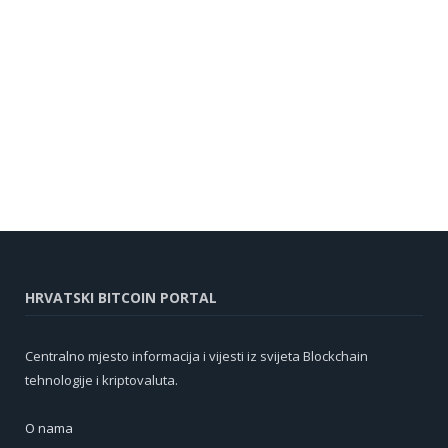
HRVATSKI BITCOIN PORTAL
Centralno mjesto informacija i vijesti iz svijeta Blockchain
tehnologije i kriptovaluta.
O nama