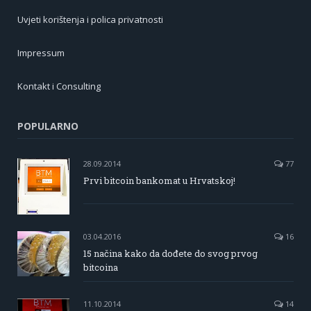
Uvjeti korištenja i polica privatnosti
Impressum
Kontakt i Consulting
POPULARNO
28.09.2014
77
Prvi bitcoin bankomat u Hrvatskoj!
03.04.2016
16
15 načina kako da dođete do svog prvog
bitcoina
11.10.2014
14