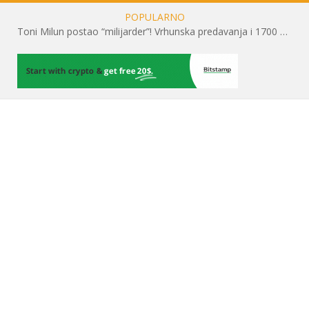
POPULARNO
Toni Milun postao “milijarder”! Vrhunska predavanja i 1700 posjetitelja obilježili su mjesec financijske pismenosti