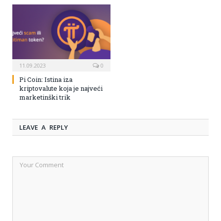
11.09.2023
0
Pi Coin: Istina iza
kriptovalute koja je najveći
marketinški trik
LEAVE A REPLY