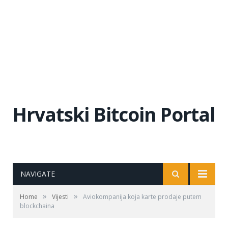
Hrvatski Bitcoin Portal
NAVIGATE
»
»
Home
Vijesti
Aviokompanija koja karte prodaje putem
blockchaina