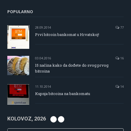
POPULARNO
28.09.2014
77
Prvi bitcoin bankomat u Hrvatskoj!
03.04.2016
16
15 načina kako da dođete do svog prvog
bitcoina
11.10.2014
14
Kupnja bitcoina na bankomatu
KOLOVOZ, 2026