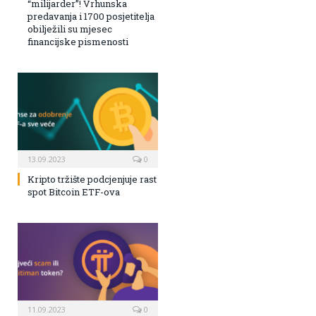
“milijarder”! Vrhunska
predavanja i 1700 posjetitelja
obilježili su mjesec
financijske pismenosti
13.09.2023
0
Kripto tržište podcjenjuje rast
spot Bitcoin ETF-ova
11.09.2023
0