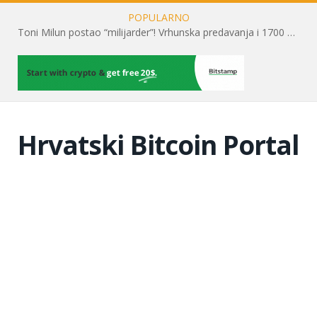
POPULARNO
Toni Milun postao “milijarder”! Vrhunska predavanja i 1700 posjetitelja obilježili su mjesec financijske pismenosti
Hrvatski Bitcoin Portal