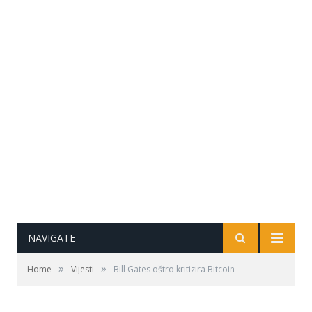
NAVIGATE
»
»
Home
Vijesti
Bill Gates oštro kritizira Bitcoin