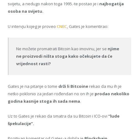
svijetu, a nedugo nakon toga 1995.-te postao je i
najbogatija
osoba na svijetu.
U intervju kojeg je proveo
CNBC
, Gates je komentirao:
Ne možete promatrati Bitcoin kao imovinu, jer se
njime
ne proizvodi ništa stoga kako očekujete da će
vrijednost rasti?
Gates je na pitanje o tome
drži li Bitcoine
rekao da mu ih je
netko poklonio za jedan rođendan no on ih je
prodao nekoliko
godina kasnije stoga ih sada nema
.
Uz to Gates je rekao da smatra da su Bitcoin i ICO-ovi
“lude
špekulacije”.
Pozitivan komentar od Gates-a dobila je
Blockchain