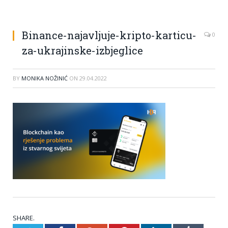
Binance-najavljuje-kripto-karticu-
0
za-ukrajinske-izbjeglice
BY
MONIKA NOŽINIĆ
ON
29.04.2022
SHARE.