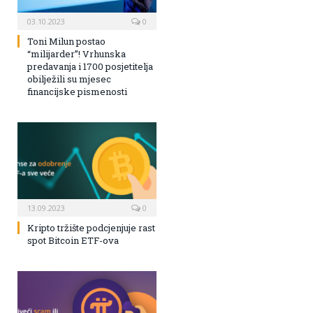
03.10.2023
0
Toni Milun postao
“milijarder”! Vrhunska
predavanja i 1700 posjetitelja
obilježili su mjesec
financijske pismenosti
13.09.2023
0
Kripto tržište podcjenjuje rast
spot Bitcoin ETF-ova