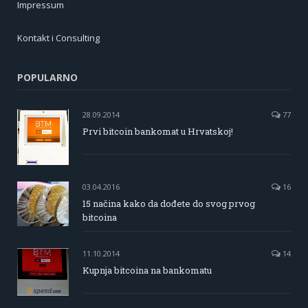
Impressum
Kontakt i Consulting
POPULARNO
28.09.2014
77
Prvi bitcoin bankomat u Hrvatskoj!
03.04.2016
16
15 načina kako da dođete do svog prvog
bitcoina
11.10.2014
14
Kupnja bitcoina na bankomatu