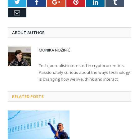
Twitter
Facebook
Google+
Pinterest
LinkedIn
Tumblr
Email
ABOUT AUTHOR
MONIKA NOŽINIĆ
Tech journalist interested in cryptocurrencies.
Passionately curious about the ways technology
is changing how we live, think and interact.
RELATED POSTS