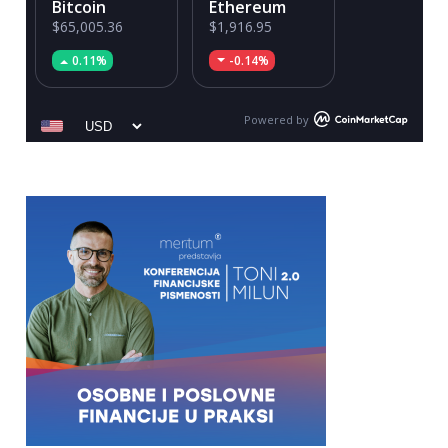
Bitcoin
Ethereum
$65,005.36
$1,916.95
0.11%
-0.14%
Powered by