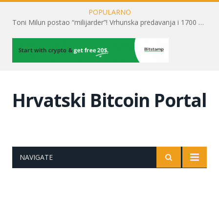
POPULARNO
Toni Milun postao “milijarder”! Vrhunska predavanja i 1700 posjetitelja obilježili su mjesec financijske pismenosti
Hrvatski Bitcoin Portal
NAVIGATE