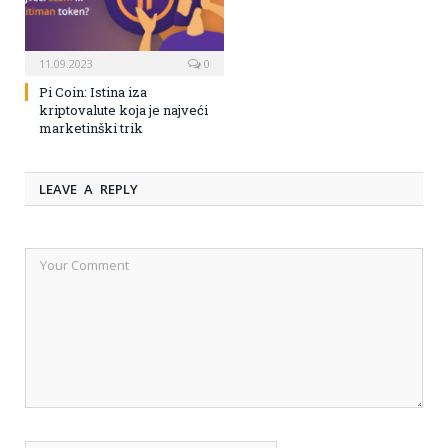
11.09.2023
0
Pi Coin: Istina iza
kriptovalute koja je najveći
marketinški trik
LEAVE A REPLY